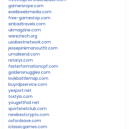
gamersrope.com
exellewebmedia.com
free-gamestop.com
sinbadtravels.com
ukmagzine.com
wareztech.org
usabestnetwork.com
jessepinkmanoutfit.com
umailsend.com
retarys.com
fasterformationcpf.com
goldensnuggles.com
lookbattlemap.com
buyrdpservice.com
yesport.net
tostylo.com
yougetthat.net
sportsnetclub.com
newbestcrypto.com
oxfordsave.com
iclassicgames.com