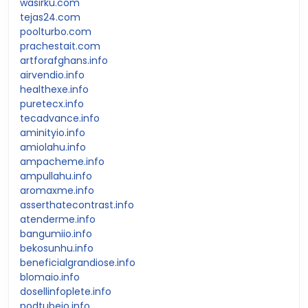
wasirku.com
tejas24.com
poolturbo.com
prachestait.com
artforafghans.info
airvendio.info
healthexe.info
puretecx.info
tecadvance.info
aminityio.info
amiolahu.info
ampacheme.info
ampullahu.info
aromaxme.info
asserthatecontrast.info
atenderme.info
bangumiio.info
bekosunhu.info
beneficialgrandiose.info
blomaio.info
dosellinfoplete.info
podtubeio.info