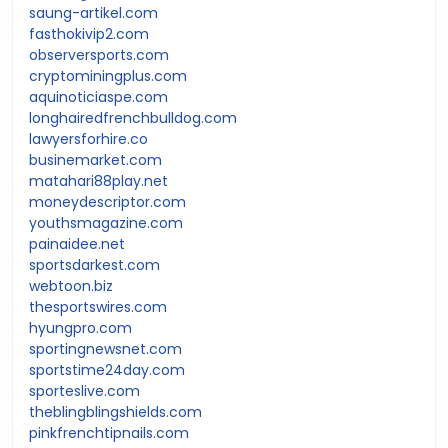
saung-artikel.com
fasthokivip2.com
observersports.com
cryptominingplus.com
aquinoticiaspe.com
longhairedfrenchbulldog.com
lawyersforhire.co
businemarket.com
matahari88play.net
moneydescriptor.com
youthsmagazine.com
painaidee.net
sportsdarkest.com
webtoon.biz
thesportswires.com
hyungpro.com
sportingnewsnet.com
sportstime24day.com
sporteslive.com
theblingblingshields.com
pinkfrenchtipnails.com