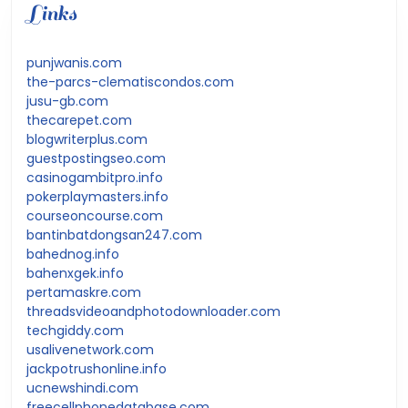
Links
punjwanis.com
the-parcs-clematiscondos.com
jusu-gb.com
thecarepet.com
blogwriterplus.com
guestpostingseo.com
casinogambitpro.info
pokerplaymasters.info
courseoncourse.com
bantinbatdongsan247.com
bahednog.info
bahenxgek.info
pertamaskre.com
threadsvideoandphotodownloader.com
techgiddy.com
usalivenetwork.com
jackpotrushonline.info
ucnewshindi.com
freecellphonedatabase.com