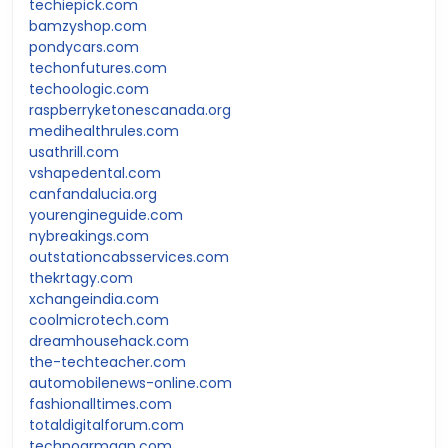
techiepick.com
bamzyshop.com
pondycars.com
techonfutures.com
techoologic.com
raspberryketonescanada.org
medihealthrules.com
usathrill.com
vshapedental.com
canfandalucia.org
yourengineguide.com
nybreakings.com
outstationcabsservices.com
thekrtagy.com
xchangeindia.com
coolmicrotech.com
dreamhousehack.com
the-techteacher.com
automobilenews-online.com
fashionalltimes.com
totaldigitalforum.com
technoarmaan.com