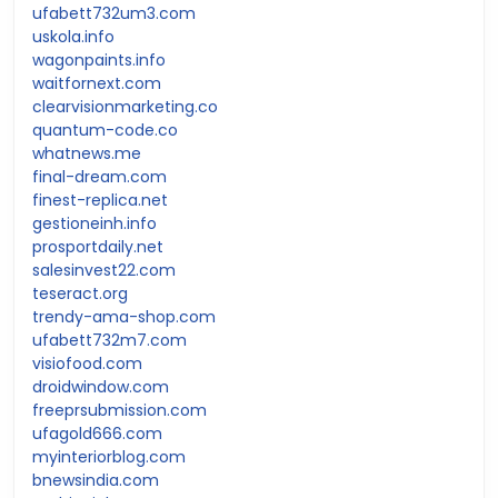
ufabett732um3.com
uskola.info
wagonpaints.info
waitfornext.com
clearvisionmarketing.co
quantum-code.co
whatnews.me
final-dream.com
finest-replica.net
gestioneinh.info
prosportdaily.net
salesinvest22.com
teseract.org
trendy-ama-shop.com
ufabett732m7.com
visiofood.com
droidwindow.com
freeprsubmission.com
ufagold666.com
myinteriorblog.com
bnewsindia.com