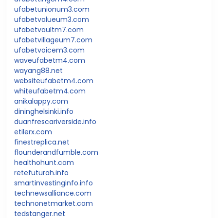
ufabetunionum3.com
ufabetvalueum3.com
ufabetvaultm7.com
ufabetvillageum7.com
ufabetvoicem3.com
waveufabetm4.com
wayang88.net
websiteufabetm4.com
whiteufabetm4.com
anikalappy.com
dininghelsinki.info
duanfrescariverside.info
etilerx.com
finestreplica.net
flounderandfumble.com
healthohunt.com
retefuturah.info
smartinvestinginfo.info
technewsalliance.com
technonetmarket.com
tedstanger.net