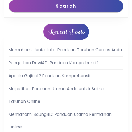
Search
Recent Posts
Memahami Jeniustoto: Panduan Taruhan Cerdas Anda
Pengertian Dewi4D: Panduan Komprehensif
Apa itu Gajibet? Panduan Komprehensif
Majestibet: Panduan Utama Anda untuk Sukses
Taruhan Online
Memahami Saung4D: Panduan Utama Permainan
Online