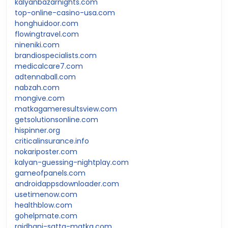
kalyanbazarnights.com
top-online-casino-usa.com
honghuidoor.com
flowingtravel.com
nineniki.com
brandiospecialists.com
medicalcare7.com
adtennaball.com
nabzah.com
mongive.com
matkagameresultsview.com
getsolutionsonline.com
hispinner.org
criticalinsurance.info
nokariposter.com
kalyan-guessing-nightplay.com
gameofpanels.com
androidappsdownloader.com
usetimenow.com
healthblow.com
gohelpmate.com
rajdhani-satta-matka.com