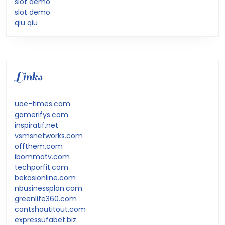
slot demo
slot demo
qiu qiu
Links
uae-times.com
gamerifys.com
inspiratif.net
vsmsnetworks.com
offthem.com
ibommatv.com
techporfit.com
bekasionline.com
nbusinessplan.com
greenlife360.com
cantshoutitout.com
expressufabet.biz