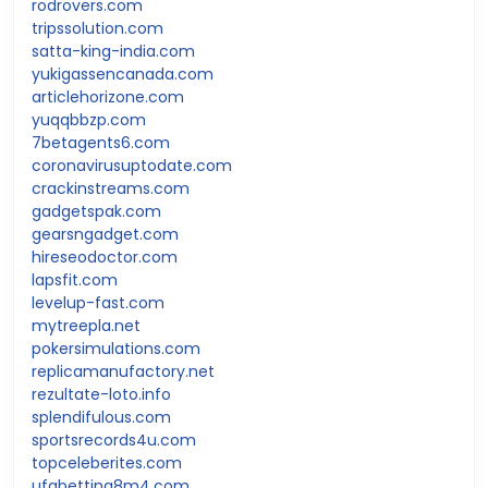
rodrovers.com
tripssolution.com
satta-king-india.com
yukigassencanada.com
articlehorizone.com
yuqqbbzp.com
7betagents6.com
coronavirusuptodate.com
crackinstreams.com
gadgetspak.com
gearsngadget.com
hireseodoctor.com
lapsfit.com
levelup-fast.com
mytreepla.net
pokersimulations.com
replicamanufactory.net
rezultate-loto.info
splendifulous.com
sportsrecords4u.com
topceleberites.com
ufabetting8m4.com