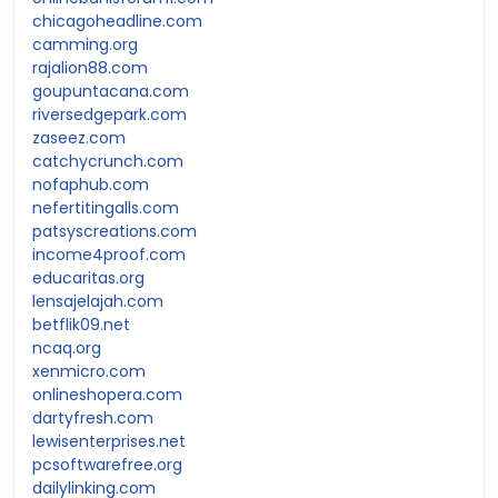
chicagoheadline.com
camming.org
rajalion88.com
goupuntacana.com
riversedgepark.com
zaseez.com
catchycrunch.com
nofaphub.com
nefertitingalls.com
patsyscreations.com
income4proof.com
educaritas.org
lensajelajah.com
betflik09.net
ncaq.org
xenmicro.com
onlineshopera.com
dartyfresh.com
lewisenterprises.net
pcsoftwarefree.org
dailylinking.com