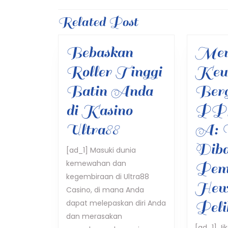
navigation
Previous
Related Post
post:
Bebaskan
Men
Roller Tinggi
Keu
Batin Anda
Ber
di Kasino
PP
Bebaskan
Ultra88
A: 
Roller
Diba
[ad_1] Masuki dunia
kemewahan dan
Tinggi
Pemi
kegembiraan di Ultra88
Batin
Hew
Casino, di mana Anda
Anda
Peli
dapat melepaskan diri Anda
dan merasakan
di
[ad_1] J