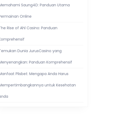
Memahami Saung4D: Panduan Utama
Permainan Online
The Rise of Ahl Casino: Panduan
Komprehensif
Temukan Dunia JurusCasino yang
Menyenangkan: Panduan Komprehensif
Manfaat Plisbet: Mengapa Anda Harus
Mempertimbangkannya untuk Kesehatan
Anda