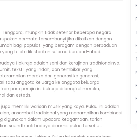
Asia Tenggara, mungkin tidak setenar beberapa negara
rupakan permata tersembunyi jika dikaitkan dengan
h rumah bagi populasi yang beragam dengan perpaduan
dup yang telah dilestarikan selama berabad-abad.
udaya Hokiraja adalah seni dan kerajinan tradisionalnya.
umit, tekstil yang indah, dan tembikar yang
eterampilan mereka dari generasi ke generasi,
i satu anggota keluarga ke anggota keluarga
kan para perajin ini bekerja di bengkel mereka,
l dan estetis.
ja juga memiliki warisan musik yang kaya. Pulau ini adalah
elan, ansambel tradisional yang menampilkan kombinasi
ring digunakan dalam upacara keagamaan, tarian
ikan soundtrack budaya dinamis pulau tersebut.