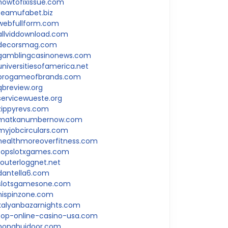
howtofixissue.com
enangkan:
teamufabet.biz
webfullform.com
uan
allviddownload.com
decorsmag.com
rehensif
gamblingcasinonews.com
universitiesofamerica.net
progameofbrands.com
qbreview.org
servicewueste.org
zippyrevs.com
matkanumbernow.com
myjobcirculars.com
healthmoreoverfitness.com
topslotxgames.com
routerloggnet.net
dantella6.com
slotsgamesone.com
hispinzone.com
kalyanbazarnights.com
top-online-casino-usa.com
honghuidoor.com