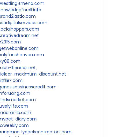
wrestling4mena.com
knowledgeforall.info
brand2lastio.com
usadigitalservices.com
socialhoppers.com
creativedream.net
n2315.com
getwebonline.com
onlyfansheaven.com
lky08.com
ralph-fiennes.net
fielder-maximum-discount.net
fitfllex.com
genesisbusinesscredit.com
inforuang.com
kindsmarket.com
luvelylife.com
macramb.com
mypet-diary.com
oxweekly.com
panamacitydeckcontractors.com