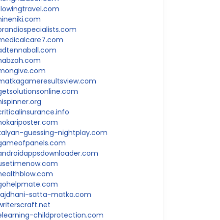
flowingtravel.com
nineniki.com
brandiospecialists.com
medicalcare7.com
adtennaball.com
nabzah.com
mongive.com
matkagameresultsview.com
getsolutionsonline.com
hispinner.org
criticalinsurance.info
nokariposter.com
kalyan-guessing-nightplay.com
gameofpanels.com
androidappsdownloader.com
usetimenow.com
healthblow.com
gohelpmate.com
rajdhani-satta-matka.com
writerscraft.net
elearning-childprotection.com