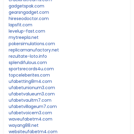
gadgetspak.com
gearsngadget.com
hireseodoctor.com
lapsfit.com
levelup-fast.com
mytreepla.net
pokersimulations.com
replicamanufactory.net
rezultate-loto.info
splendifulous.com
sportsrecords4u.com
topceleberites.com
ufabetting8m4.com
ufabetunionum3.com
ufabetvalueum3.com
ufabetvaultm7.com
ufabetvillageum7.com
ufabetvoicem3.com
waveufabetm4.com
wayang88.net
websiteufabetm4.com