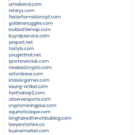
umailsend.com
retarys.com
fasterformationcpf.com
goldensnuggles.com
lookbattlemap.com
buyrdpservice.com
yesport.net
tostylo.com
yougetthat.net
sportsnetclub.com
newbestcrypto.com
oxfordsave.com
iclassicgames.com
saung-artikel.com
fasthokivip2.com
observersports.com
cryptominingplus.com
aquinoticiaspe.com
longhairedfrenchbulldog.com
lawyersforhire.co
businemarket.com