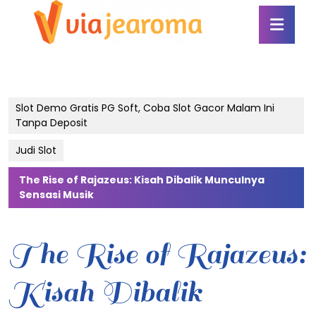
Skip
Ope
to
Butt
content
Skip
to
content
Slot Demo Gratis PG Soft, Coba Slot Gacor Malam Ini
Tanpa Deposit
Judi Slot
The Rise of Rajazeus: Kisah Dibalik Munculnya
Sensasi Musik
The Rise of Rajazeus:
Kisah Dibalik