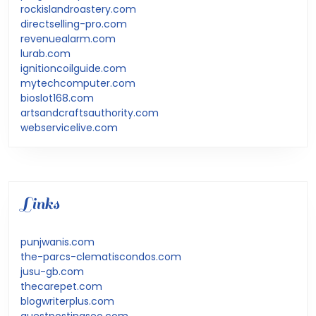
rockislandroastery.com
directselling-pro.com
revenuealarm.com
lurab.com
ignitioncoilguide.com
mytechcomputer.com
bioslot168.com
artsandcraftsauthority.com
webservicelive.com
Links
punjwanis.com
the-parcs-clematiscondos.com
jusu-gb.com
thecarepet.com
blogwriterplus.com
guestpostingseo.com