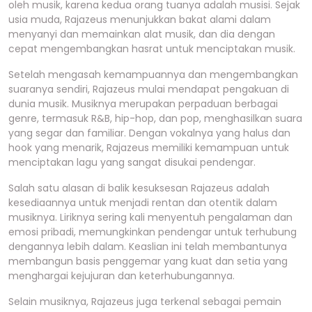
oleh musik, karena kedua orang tuanya adalah musisi. Sejak
usia muda, Rajazeus menunjukkan bakat alami dalam
menyanyi dan memainkan alat musik, dan dia dengan
cepat mengembangkan hasrat untuk menciptakan musik.
Setelah mengasah kemampuannya dan mengembangkan
suaranya sendiri, Rajazeus mulai mendapat pengakuan di
dunia musik. Musiknya merupakan perpaduan berbagai
genre, termasuk R&B, hip-hop, dan pop, menghasilkan suara
yang segar dan familiar. Dengan vokalnya yang halus dan
hook yang menarik, Rajazeus memiliki kemampuan untuk
menciptakan lagu yang sangat disukai pendengar.
Salah satu alasan di balik kesuksesan Rajazeus adalah
kesediaannya untuk menjadi rentan dan otentik dalam
musiknya. Liriknya sering kali menyentuh pengalaman dan
emosi pribadi, memungkinkan pendengar untuk terhubung
dengannya lebih dalam. Keaslian ini telah membantunya
membangun basis penggemar yang kuat dan setia yang
menghargai kejujuran dan keterhubungannya.
Selain musiknya, Rajazeus juga terkenal sebagai pemain