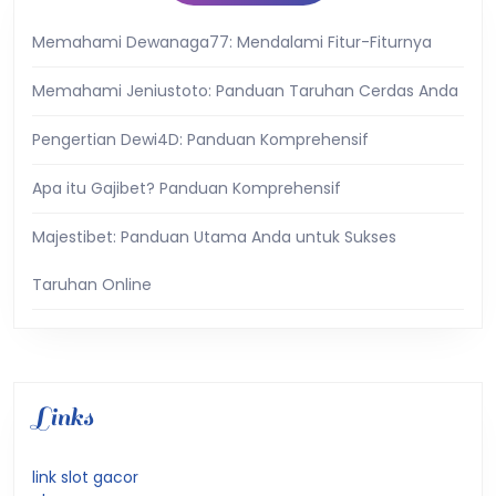
Memahami Dewanaga77: Mendalami Fitur-Fiturnya
Memahami Jeniustoto: Panduan Taruhan Cerdas Anda
Pengertian Dewi4D: Panduan Komprehensif
Apa itu Gajibet? Panduan Komprehensif
Majestibet: Panduan Utama Anda untuk Sukses
Taruhan Online
Links
link slot gacor