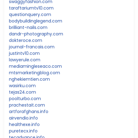
swaggyfashion.com
taraftariumtv10.com
questionquery.com
bodybuildinglegend.com
brilliant-nails.com
dandr-photography.com
dokteroce.com
journal-francais.com
justintv10.com
lawyerule.com
mediamingleseaco.com
mtsmarketingblog.com
nghekiemtien.com
wasirku.com
tejas24.com
poolturbo.com
prachestait.com
artforafghans.info
airvendio.info
healthexe.info
puretecx.info
tecadvance.info