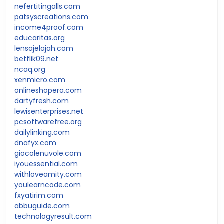
nefertitingalls.com
patsyscreations.com
income4proof.com
educaritas.org
lensajelajah.com
betflik09.net
ncaq.org
xenmicro.com
onlineshopera.com
dartyfresh.com
lewisenterprises.net
pcsoftwarefree.org
dailylinking.com
dnafyx.com
giocolenuvole.com
iyouessential.com
withloveamity.com
youlearncode.com
fxyatirim.com
abbuguide.com
technologyresult.com