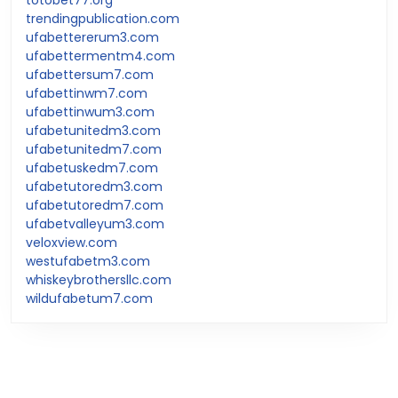
trendingpublication.com
ufabettererum3.com
ufabettermentm4.com
ufabettersum7.com
ufabettinwm7.com
ufabettinwum3.com
ufabetunitedm3.com
ufabetunitedm7.com
ufabetuskedm7.com
ufabetutoredm3.com
ufabetutoredm7.com
ufabetvalleyum3.com
veloxview.com
westufabetm3.com
whiskeybrothersllc.com
wildufabetum7.com