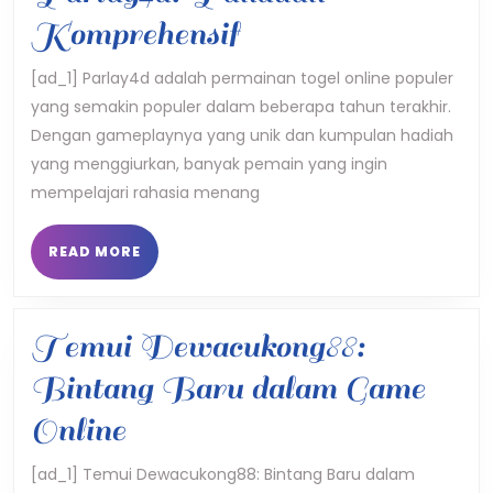
Membuka
Komprehensif
Rahasia
[ad_1] Parlay4d adalah permainan togel online populer
yang semakin populer dalam beberapa tahun terakhir.
Parlay4d:
Dengan gameplaynya yang unik dan kumpulan hadiah
Panduan
yang menggiurkan, banyak pemain yang ingin
Komprehensif
mempelajari rahasia menang
READ
READ MORE
MORE
Temui Dewacukong88:
Bintang Baru dalam Game
Temui
Online
Dewacukong88:
[ad_1] Temui Dewacukong88: Bintang Baru dalam