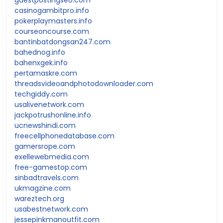
casinogambitpro.info
pokerplaymasters.info
courseoncourse.com
bantinbatdongsan247.com
bahednog.info
bahenxgek.info
pertamaskre.com
threadsvideoandphotodownloader.com
techgiddy.com
usalivenetwork.com
jackpotrushonline.info
ucnewshindi.com
freecellphonedatabase.com
gamersrope.com
exellewebmedia.com
free-gamestop.com
sinbadtravels.com
ukmagzine.com
wareztech.org
usabestnetwork.com
jessepinkmanoutfit.com