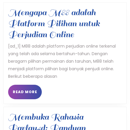
post:
post:
Mengapa M88 adalah
Platform Pilihan untuk
Mengapa
Perjudian Online
M88
[ad_1] M88 adalah platform perjudian online terkenal
yang telah ada selama bertahun-tahun. Dengan
adalah
beragam pilihan permainan dan taruhan, M88 telah
Platform
menjadi platform pilihan bagi banyak penjudi online.
Pilihan
Berikut beberapa alasan
untuk
READ
READ MORE
MORE
Perjudian
Online
Membuka Rahasia
Parlay4d: Panduan