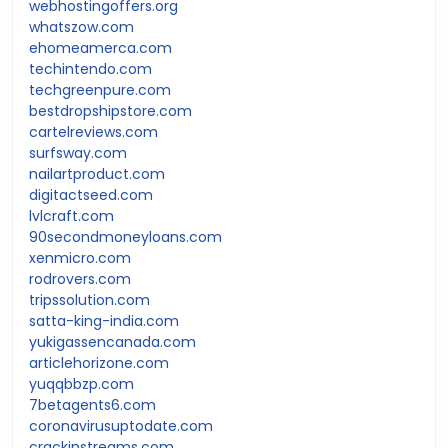
webhostingoffers.org
whatszow.com
ehomeamerca.com
techintendo.com
techgreenpure.com
bestdropshipstore.com
cartelreviews.com
surfsway.com
nailartproduct.com
digitactseed.com
lvlcraft.com
90secondmoneyloans.com
xenmicro.com
rodrovers.com
tripssolution.com
satta-king-india.com
yukigassencanada.com
articlehorizone.com
yuqqbbzp.com
7betagents6.com
coronavirusuptodate.com
crackinstreams.com