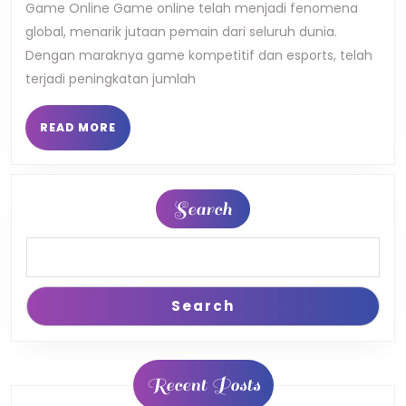
Game Online Game online telah menjadi fenomena
Bintang
global, menarik jutaan pemain dari seluruh dunia.
Baru
Dengan maraknya game kompetitif dan esports, telah
dalam
terjadi peningkatan jumlah
Game
READ
READ MORE
MORE
Online
Search
Search
Recent Posts