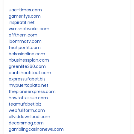
uae-times.com
gamerifys.com
inspiratif.net
vsmsnetworks.com
offthem.com
ibommatv.com
techporfit.com
bekasionline.com
nbusinessplan.com
greenlife360.com
cantshoutitout.com
expressufabet.biz
mypuertoplata.net
thepioneerxpress.com
howtofixissue.com
teamufabet.biz
webfullform.com
allviddownload.com
decorsmag.com
gamblingcasinonews.com