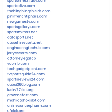
sportstime24day.com
sporteslive.com
theblingblingshields.com
pinkfrenchtipnails.com
newgamestv.com
sportsgallerys.com
sportsmirrors.net
datasports.net
atasehirescortu.net
engineeringtechub.com
jerryescorts.com
attorneylegal.co
voomb.com
techgadgetpoint.com
tvsportsguide24.com
sportsreviews24.com
dubai360blog.com
lucky77slot.org
growmefast.com
mahkotahokislot.com
onlinecancerpharm.com
ufalek.org