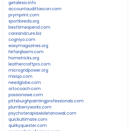
getalexio.info
accountaudittaxcon.com
prymprint.com
sportkeeda.org
besttimespend.com
careandcure.biz
cogniyo.com
easymagazines.org
hirfanjilasmi.com
hometricks.org
leathercraftpro.com
microgridpower.org
mixiqo.com
needglobe.com
ortocoach.com
passionawe.com
pittsburghpaintingprofessionals.com
plumberryworks.com
psychoterapiawioletanowak.com
quickultimate.com
quirkyquester.com