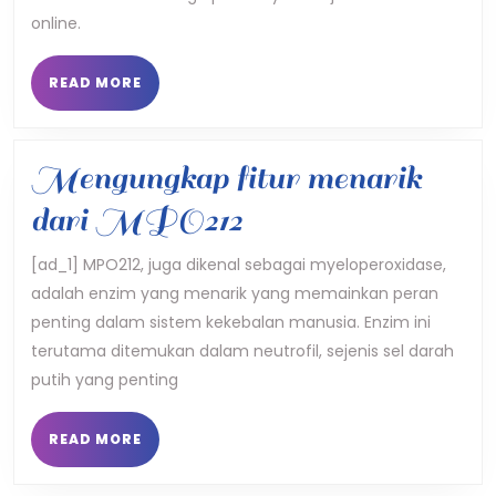
Standar
online.
Kecantikan
READ
READ MORE
MORE
Secara
Online
Mengungkap fitur menarik
Mengungkap
dari MPO212
fitur
[ad_1] MPO212, juga dikenal sebagai myeloperoxidase,
adalah enzim yang menarik yang memainkan peran
menarik
penting dalam sistem kekebalan manusia. Enzim ini
dari
terutama ditemukan dalam neutrofil, sejenis sel darah
MPO212
putih yang penting
READ
READ MORE
MORE