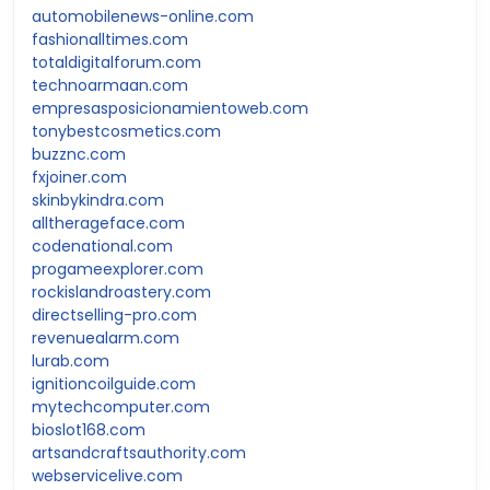
automobilenews-online.com
fashionalltimes.com
totaldigitalforum.com
technoarmaan.com
empresasposicionamientoweb.com
tonybestcosmetics.com
buzznc.com
fxjoiner.com
skinbykindra.com
alltherageface.com
codenational.com
progameexplorer.com
rockislandroastery.com
directselling-pro.com
revenuealarm.com
lurab.com
ignitioncoilguide.com
mytechcomputer.com
bioslot168.com
artsandcraftsauthority.com
webservicelive.com