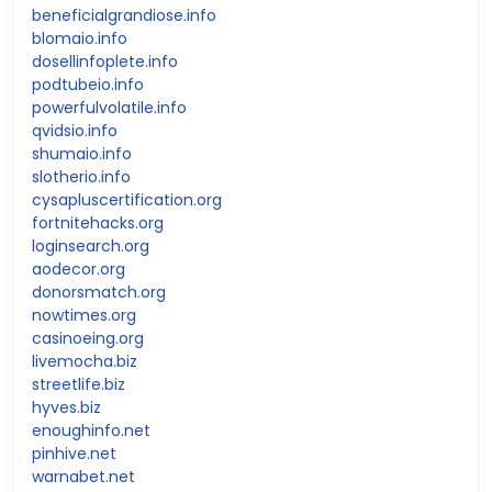
beneficialgrandiose.info
blomaio.info
dosellinfoplete.info
podtubeio.info
powerfulvolatile.info
qvidsio.info
shumaio.info
slotherio.info
cysapluscertification.org
fortnitehacks.org
loginsearch.org
aodecor.org
donorsmatch.org
nowtimes.org
casinoeing.org
livemocha.biz
streetlife.biz
hyves.biz
enoughinfo.net
pinhive.net
warnabet.net