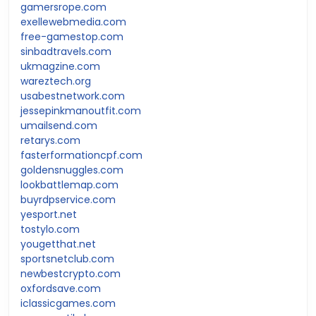
gamersrope.com
exellewebmedia.com
free-gamestop.com
sinbadtravels.com
ukmagzine.com
wareztech.org
usabestnetwork.com
jessepinkmanoutfit.com
umailsend.com
retarys.com
fasterformationcpf.com
goldensnuggles.com
lookbattlemap.com
buyrdpservice.com
yesport.net
tostylo.com
yougetthat.net
sportsnetclub.com
newbestcrypto.com
oxfordsave.com
iclassicgames.com