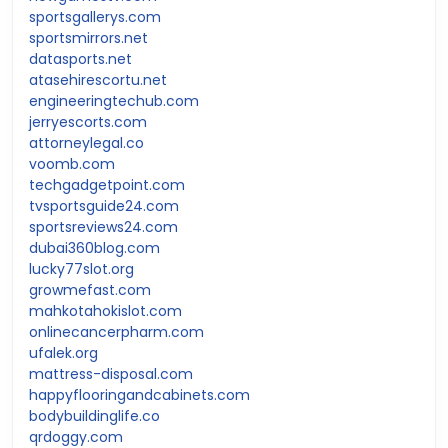
sportsgallerys.com
sportsmirrors.net
datasports.net
atasehirescortu.net
engineeringtechub.com
jerryescorts.com
attorneylegal.co
voomb.com
techgadgetpoint.com
tvsportsguide24.com
sportsreviews24.com
dubai360blog.com
lucky77slot.org
growmefast.com
mahkotahokislot.com
onlinecancerpharm.com
ufalek.org
mattress-disposal.com
happyflooringandcabinets.com
bodybuildinglife.co
qrdoggy.com