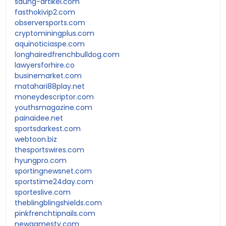
saung-artikel.com
fasthokivip2.com
observersports.com
cryptominingplus.com
aquinoticiaspe.com
longhairedfrenchbulldog.com
lawyersforhire.co
businemarket.com
matahari88play.net
moneydescriptor.com
youthsmagazine.com
painaidee.net
sportsdarkest.com
webtoon.biz
thesportswires.com
hyungpro.com
sportingnewsnet.com
sportstime24day.com
sporteslive.com
theblingblingshields.com
pinkfrenchtipnails.com
newgamestv.com