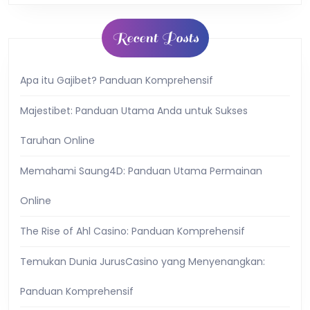
Recent Posts
Apa itu Gajibet? Panduan Komprehensif
Majestibet: Panduan Utama Anda untuk Sukses
Taruhan Online
Memahami Saung4D: Panduan Utama Permainan
Online
The Rise of Ahl Casino: Panduan Komprehensif
Temukan Dunia JurusCasino yang Menyenangkan:
Panduan Komprehensif