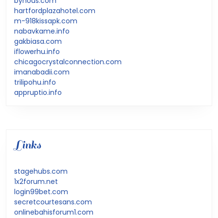
byhous.com
hartfordplazahotel.com
m-918kissapk.com
nabavkame.info
gakbiasa.com
iflowerhu.info
chicagocrystalconnection.com
imanabadii.com
trilipohu.info
appruptio.info
Links
stagehubs.com
1x2forum.net
login99bet.com
secretcourtesans.com
onlinebahisforum1.com