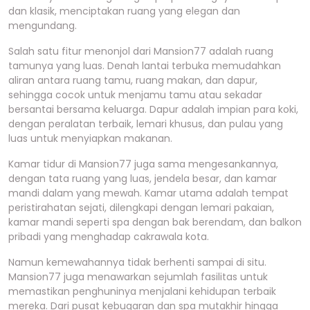
dan klasik, menciptakan ruang yang elegan dan
mengundang.
Salah satu fitur menonjol dari Mansion77 adalah ruang
tamunya yang luas. Denah lantai terbuka memudahkan
aliran antara ruang tamu, ruang makan, dan dapur,
sehingga cocok untuk menjamu tamu atau sekadar
bersantai bersama keluarga. Dapur adalah impian para koki,
dengan peralatan terbaik, lemari khusus, dan pulau yang
luas untuk menyiapkan makanan.
Kamar tidur di Mansion77 juga sama mengesankannya,
dengan tata ruang yang luas, jendela besar, dan kamar
mandi dalam yang mewah. Kamar utama adalah tempat
peristirahatan sejati, dilengkapi dengan lemari pakaian,
kamar mandi seperti spa dengan bak berendam, dan balkon
pribadi yang menghadap cakrawala kota.
Namun kemewahannya tidak berhenti sampai di situ.
Mansion77 juga menawarkan sejumlah fasilitas untuk
memastikan penghuninya menjalani kehidupan terbaik
mereka. Dari pusat kebugaran dan spa mutakhir hingga