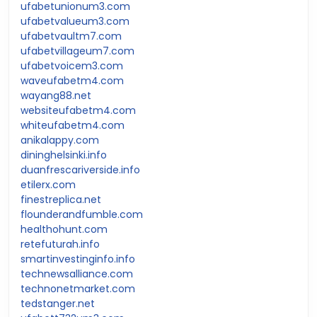
ufabetunionum3.com
ufabetvalueum3.com
ufabetvaultm7.com
ufabetvillageum7.com
ufabetvoicem3.com
waveufabetm4.com
wayang88.net
websiteufabetm4.com
whiteufabetm4.com
anikalappy.com
dininghelsinki.info
duanfrescariverside.info
etilerx.com
finestreplica.net
flounderandfumble.com
healthohunt.com
retefuturah.info
smartinvestinginfo.info
technewsalliance.com
technonetmarket.com
tedstanger.net