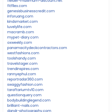
fielder-maximum-discount.net
fitfllex.com
genesisbusinesscredit.com
inforuang.com
kindsmarket.com
luvelylife.com
macramb.com
mypet-diary.com
oxweekly.com
panamacitydeckcontractors.com
westfashions.com
toolshandy.com
travelstager.com
trendinspires.com
rannyephul.com
reportradar360.com
swaggyfashion.com
taraftariumtv10.com
questionquery.com
bodybuildinglegend.com
brilliant-nails.com
dandr-photography.com