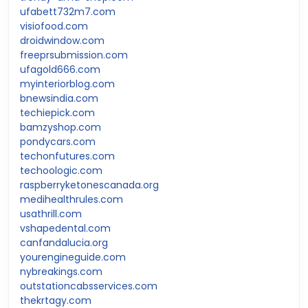
ufabett732m7.com
visiofood.com
droidwindow.com
freeprsubmission.com
ufagold666.com
myinteriorblog.com
bnewsindia.com
techiepick.com
bamzyshop.com
pondycars.com
techonfutures.com
techoologic.com
raspberryketonescanada.org
medihealthrules.com
usathrill.com
vshapedental.com
canfandalucia.org
yourengineguide.com
nybreakings.com
outstationcabsservices.com
thekrtagy.com