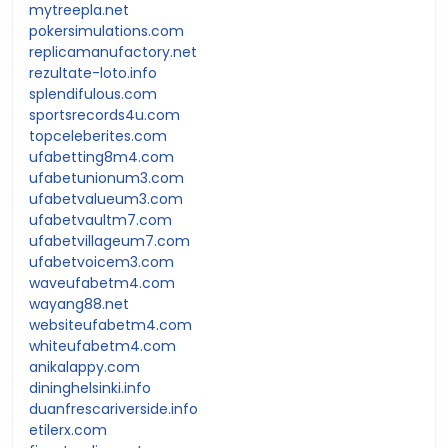
mytreepla.net
pokersimulations.com
replicamanufactory.net
rezultate-loto.info
splendifulous.com
sportsrecords4u.com
topceleberites.com
ufabetting8m4.com
ufabetunionum3.com
ufabetvalueum3.com
ufabetvaultm7.com
ufabetvillageum7.com
ufabetvoicem3.com
waveufabetm4.com
wayang88.net
websiteufabetm4.com
whiteufabetm4.com
anikalappy.com
dininghelsinki.info
duanfrescariverside.info
etilerx.com