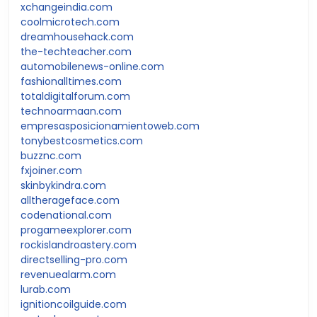
xchangeindia.com
coolmicrotech.com
dreamhousehack.com
the-techteacher.com
automobilenews-online.com
fashionalltimes.com
totaldigitalforum.com
technoarmaan.com
empresasposicionamientoweb.com
tonybestcosmetics.com
buzznc.com
fxjoiner.com
skinbykindra.com
alltherageface.com
codenational.com
progameexplorer.com
rockislandroastery.com
directselling-pro.com
revenuealarm.com
lurab.com
ignitioncoilguide.com