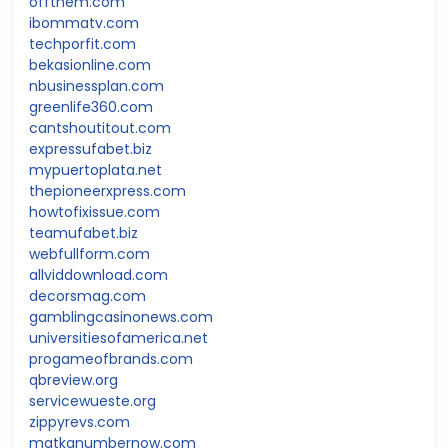
offthem.com
ibommatv.com
techporfit.com
bekasionline.com
nbusinessplan.com
greenlife360.com
cantshoutitout.com
expressufabet.biz
mypuertoplata.net
thepioneerxpress.com
howtofixissue.com
teamufabet.biz
webfullform.com
allviddownload.com
decorsmag.com
gamblingcasinonews.com
universitiesofamerica.net
progameofbrands.com
qbreview.org
servicewueste.org
zippyrevs.com
matkanumbernow.com