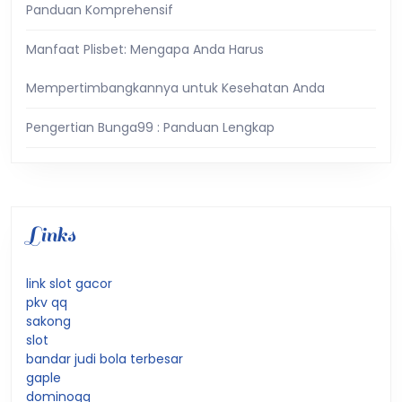
Panduan Komprehensif
Manfaat Plisbet: Mengapa Anda Harus
Mempertimbangkannya untuk Kesehatan Anda
Pengertian Bunga99 : Panduan Lengkap
Links
link slot gacor
pkv qq
sakong
slot
bandar judi bola terbesar
gaple
dominoqq