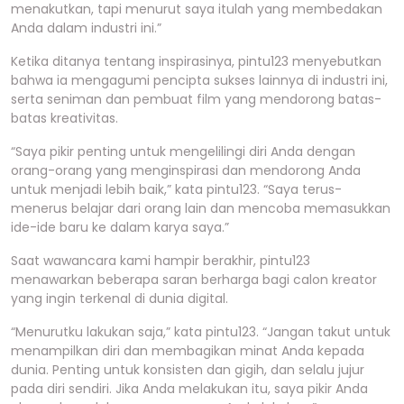
menakutkan, tapi menurut saya itulah yang membedakan
Anda dalam industri ini.”
Ketika ditanya tentang inspirasinya, pintu123 menyebutkan
bahwa ia mengagumi pencipta sukses lainnya di industri ini,
serta seniman dan pembuat film yang mendorong batas-
batas kreativitas.
“Saya pikir penting untuk mengelilingi diri Anda dengan
orang-orang yang menginspirasi dan mendorong Anda
untuk menjadi lebih baik,” kata pintu123. “Saya terus-
menerus belajar dari orang lain dan mencoba memasukkan
ide-ide baru ke dalam karya saya.”
Saat wawancara kami hampir berakhir, pintu123
menawarkan beberapa saran berharga bagi calon kreator
yang ingin terkenal di dunia digital.
“Menurutku lakukan saja,” kata pintu123. “Jangan takut untuk
menampilkan diri dan membagikan minat Anda kepada
dunia. Penting untuk konsisten dan gigih, dan selalu jujur ​​
pada diri sendiri. Jika Anda melakukan itu, saya pikir Anda