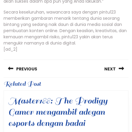
akan sukses dalam apa pun yang Anda lakukan.”
Secara keseluruhan, wawancara saya dengan pintu123
memberikan gambaran menarik tentang dunia seorang
bintang yang sedang naik daun di dunia media sosial dan
pembuatan konten online. Dengan keaslian, kreativitas, dan
kemauan mengambil risiko, pintu123 yakin akan terus
mengukir namanya di dunia digital.
[ad_2]
Post
PREVIOUS
NEXT
navigation
Previous
Related Post
Next
post:
post:
Master188: The Prodigy
Gamer mengambil adegan
Master188:
esports dengan badai