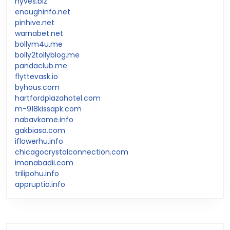
hyves.biz
enoughinfo.net
pinhive.net
warnabet.net
bollym4u.me
bolly2tollyblog.me
pandaclub.me
flyttevask.io
byhous.com
hartfordplazahotel.com
m-918kissapk.com
nabavkame.info
gakbiasa.com
iflowerhu.info
chicagocrystalconnection.com
imanabadii.com
trilipohu.info
appruptio.info