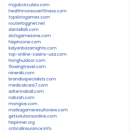
myjobcirculars.com
healthmoreoverfitness.com
topslotxgames.com
routerloggnet.net
dantella6.com
slotsgamesone.com
hispinzone.com
kalyanbazarnights.com
top-online-casino-usa.com
honghuidoor.com
flowingtravel.com
nineniki.com
brandiospecialists.com
medicalcare7.com
adtennaball.com
nabzah.com
mongive.com
matkagameresultsview.com
getsolutionsonline.com
hispinner.org
criticalinsurance.info