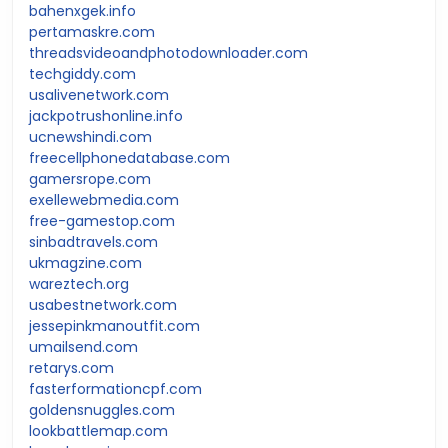
bahenxgek.info
pertamaskre.com
threadsvideoandphotodownloader.com
techgiddy.com
usalivenetwork.com
jackpotrushonline.info
ucnewshindi.com
freecellphonedatabase.com
gamersrope.com
exellewebmedia.com
free-gamestop.com
sinbadtravels.com
ukmagzine.com
wareztech.org
usabestnetwork.com
jessepinkmanoutfit.com
umailsend.com
retarys.com
fasterformationcpf.com
goldensnuggles.com
lookbattlemap.com