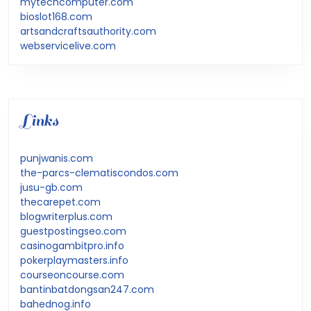
mytechcomputer.com
bioslot168.com
artsandcraftsauthority.com
webservicelive.com
Links
punjwanis.com
the-parcs-clematiscondos.com
jusu-gb.com
thecarepet.com
blogwriterplus.com
guestpostingseo.com
casinogambitpro.info
pokerplaymasters.info
courseoncourse.com
bantinbatdongsan247.com
bahednog.info