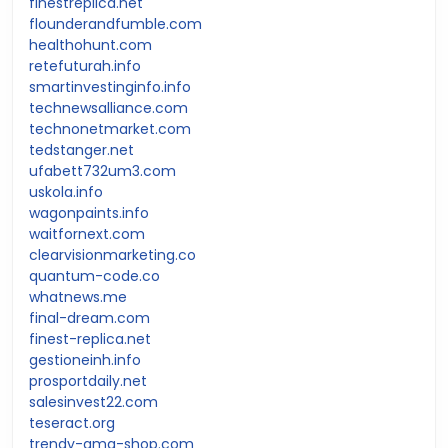
finestreplica.net
flounderandfumble.com
healthohunt.com
retefuturah.info
smartinvestinginfo.info
technewsalliance.com
technonetmarket.com
tedstanger.net
ufabett732um3.com
uskola.info
wagonpaints.info
waitfornext.com
clearvisionmarketing.co
quantum-code.co
whatnews.me
final-dream.com
finest-replica.net
gestioneinh.info
prosportdaily.net
salesinvest22.com
teseract.org
trendy-ama-shop.com