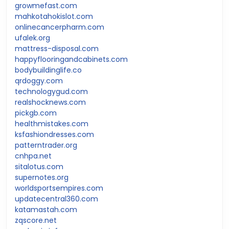
growmefast.com
mahkotahokislot.com
onlinecancerpharm.com
ufalek.org
mattress-disposal.com
happyflooringandcabinets.com
bodybuildinglife.co
qrdoggy.com
technologygud.com
realshocknews.com
pickgb.com
healthmistakes.com
ksfashiondresses.com
patterntrader.org
cnhpa.net
sitalotus.com
supernotes.org
worldsportsempires.com
updatecentral360.com
katamastah.com
zqscore.net