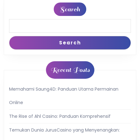
bidang
Search
Teknologi
Search
Recent Posts
Memahami Saung4D: Panduan Utama Permainan
Online
The Rise of Ahl Casino: Panduan Komprehensif
Temukan Dunia JurusCasino yang Menyenangkan: