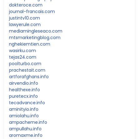
dokteroce.com
journal-francais.com
justintv10.com
lawyerule.com
mediamingleseaco.com
mtsmarketingblog.com
nghekiemtien.com
wasirku.com
tejas24.com
poolturbo.com
prachestait.com
artforafghans.info
airvendio.info
healthexe.info
puretecx.info
tecadvance.info
aminityio.info
amiolahu.info
ampacheme.info
ampullahu.info
aromaxme.info