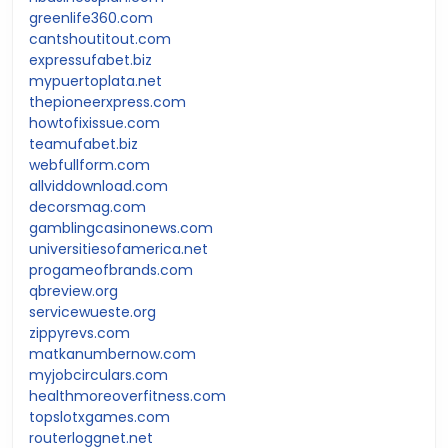
greenlife360.com
cantshoutitout.com
expressufabet.biz
mypuertoplata.net
thepioneerxpress.com
howtofixissue.com
teamufabet.biz
webfullform.com
allviddownload.com
decorsmag.com
gamblingcasinonews.com
universitiesofamerica.net
progameofbrands.com
qbreview.org
servicewueste.org
zippyrevs.com
matkanumbernow.com
myjobcirculars.com
healthmoreoverfitness.com
topslotxgames.com
routerloggnet.net