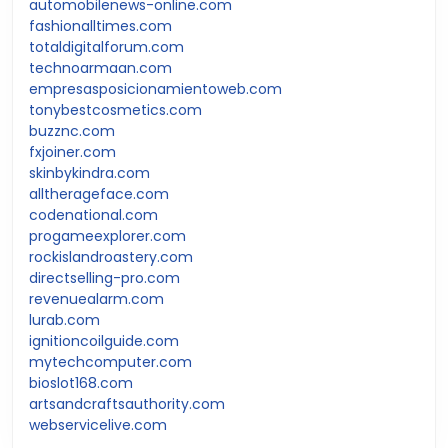
automobilenews-online.com
fashionalltimes.com
totaldigitalforum.com
technoarmaan.com
empresasposicionamientoweb.com
tonybestcosmetics.com
buzznc.com
fxjoiner.com
skinbykindra.com
alltherageface.com
codenational.com
progameexplorer.com
rockislandroastery.com
directselling-pro.com
revenuealarm.com
lurab.com
ignitioncoilguide.com
mytechcomputer.com
bioslot168.com
artsandcraftsauthority.com
webservicelive.com