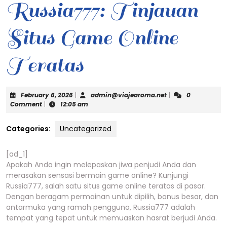
Russia777: Tinjauan
Situs Game Online
Teratas
February
admin@viajearom
February 6, 2026
|
admin@viajearoma.net
|
0
6,
Comment
|
12:05 am
2026
Categories:
Uncategorized
[ad_1]
Apakah Anda ingin melepaskan jiwa penjudi Anda dan
merasakan sensasi bermain game online? Kunjungi
Russia777, salah satu situs game online teratas di pasar.
Dengan beragam permainan untuk dipilih, bonus besar, dan
antarmuka yang ramah pengguna, Russia777 adalah
tempat yang tepat untuk memuaskan hasrat berjudi Anda.