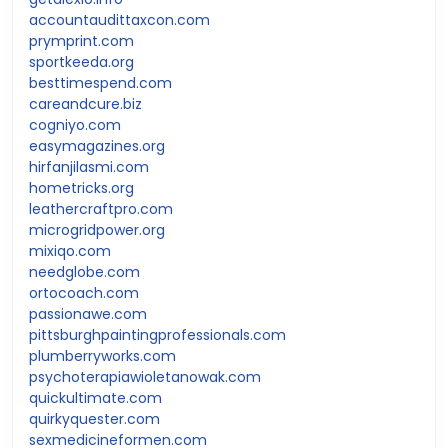
accountaudittaxcon.com
prymprint.com
sportkeeda.org
besttimespend.com
careandcure.biz
cogniyo.com
easymagazines.org
hirfanjilasmi.com
hometricks.org
leathercraftpro.com
microgridpower.org
mixiqo.com
needglobe.com
ortocoach.com
passionawe.com
pittsburghpaintingprofessionals.com
plumberryworks.com
psychoterapiawioletanowak.com
quickultimate.com
quirkyquester.com
sexmedicineformen.com