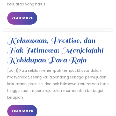
yang
kekuatan yang harus
Meningkat
READ
READ MORE
MORE
di
Industri
Kekuasaan, Prestise, dan
Musik
Hak Istimewa: Menjelajahi
Kekuasa
Kehidupan Para Raja
Prestise
[ad_1] Raja selalu menempati tempat khusus dalam
masyarakat, sering kali dipandang sebagai perwujudan
dan
kekuasaan, prestise, dan hak istimewa. Dari zaman kuno
Hak
hingga saat ini, para raja telah memerintah berbagai
Istimew
kerajaan
Menjela
READ
READ MORE
MORE