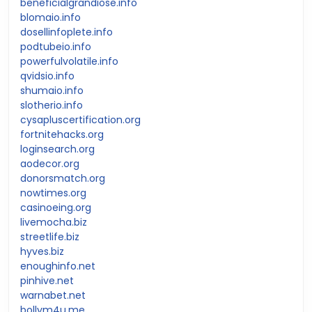
beneficialgrandiose.info
blomaio.info
dosellinfoplete.info
podtubeio.info
powerfulvolatile.info
qvidsio.info
shumaio.info
slotherio.info
cysapluscertification.org
fortnitehacks.org
loginsearch.org
aodecor.org
donorsmatch.org
nowtimes.org
casinoeing.org
livemocha.biz
streetlife.biz
hyves.biz
enoughinfo.net
pinhive.net
warnabet.net
bollym4u.me