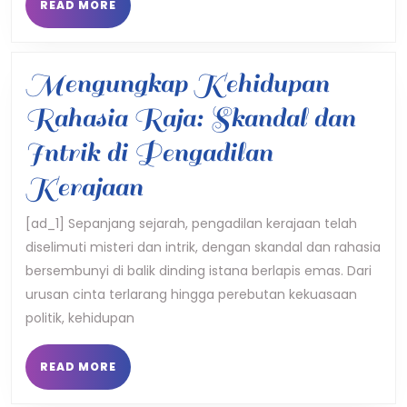
READ
READ MORE
MORE
Jantung
dan
Mengungkap Kehidupan
Pikiran
Rahasia Raja: Skandal dan
Intrik di Pengadilan
Mengungkap
Kerajaan
Kehidupan
[ad_1] Sepanjang sejarah, pengadilan kerajaan telah
diselimuti misteri dan intrik, dengan skandal dan rahasia
Rahasia
bersembunyi di balik dinding istana berlapis emas. Dari
Raja:
urusan cinta terlarang hingga perebutan kekuasaan
Skandal
politik, kehidupan
dan
READ
READ MORE
MORE
Intrik