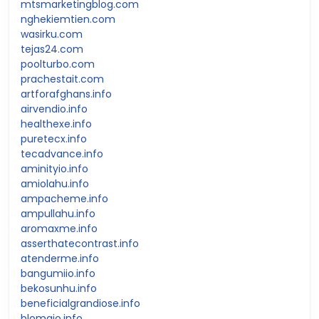
mtsmarketingblog.com
nghekiemtien.com
wasirku.com
tejas24.com
poolturbo.com
prachestait.com
artforafghans.info
airvendio.info
healthexe.info
puretecx.info
tecadvance.info
aminityio.info
amiolahu.info
ampacheme.info
ampullahu.info
aromaxme.info
asserthatecontrast.info
atenderme.info
bangumiio.info
bekosunhu.info
beneficialgrandiose.info
blomaio.info