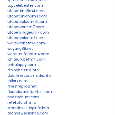
topceleberites.com
ufabetting8m4.com
ufabetunionum3.com
ufabetvalueum3.com
ufabetvaultm7.com
ufabetvillageum7.com
ufabetvoicem3.com
waveufabetm4.com
wayang88.net
websiteufabetm4.com
whiteufabetm4.com
anikalappy.com
dininghelsinki.info
duanfrescariverside.info
etilerx.com
finestreplica.net
flounderandfumble.com
healthohunt.com
retefuturah.info
smartinvestinginfo.info
technewsalliance.com