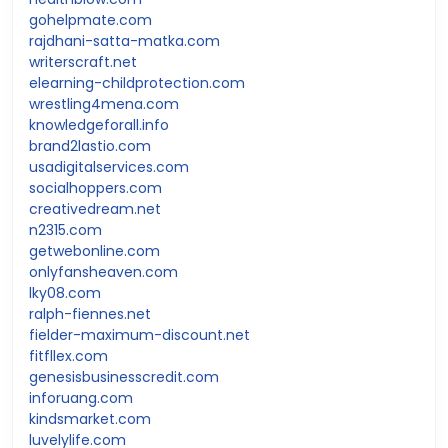
gohelpmate.com
rajdhani-satta-matka.com
writerscraft.net
elearning-childprotection.com
wrestling4mena.com
knowledgeforall.info
brand2lastio.com
usadigitalservices.com
socialhoppers.com
creativedream.net
n2315.com
getwebonline.com
onlyfansheaven.com
lky08.com
ralph-fiennes.net
fielder-maximum-discount.net
fitfllex.com
genesisbusinesscredit.com
inforuang.com
kindsmarket.com
luvelylife.com