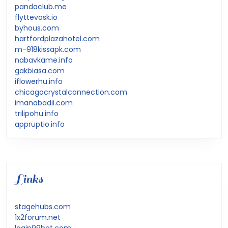
pandaclub.me
flyttevask.io
byhous.com
hartfordplazahotel.com
m-918kissapk.com
nabavkame.info
gakbiasa.com
iflowerhu.info
chicagocrystalconnection.com
imanabadii.com
trilipohu.info
appruptio.info
Links
stagehubs.com
1x2forum.net
login99bet.com