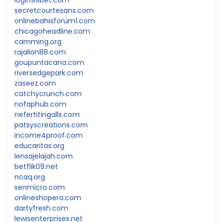
secretcourtesans.com
onlinebahisforum1.com
chicagoheadline.com
camming.org
rajalion88.com
goupuntacana.com
riversedgepark.com
zaseez.com
catchycrunch.com
nofaphub.com
nefertitingalls.com
patsyscreations.com
income4proof.com
educaritas.org
lensajelajah.com
betflik09.net
ncaq.org
xenmicro.com
onlineshopera.com
dartyfresh.com
lewisenterprises.net