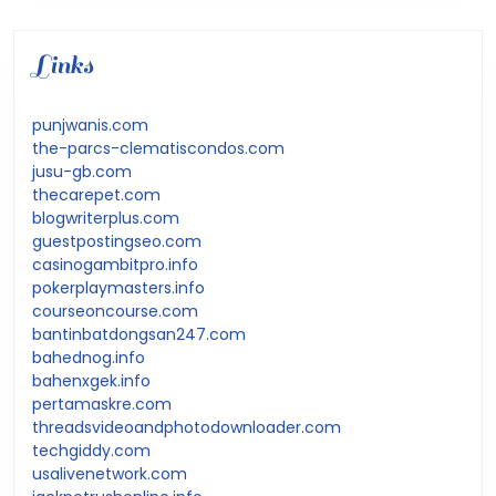
Links
punjwanis.com
the-parcs-clematiscondos.com
jusu-gb.com
thecarepet.com
blogwriterplus.com
guestpostingseo.com
casinogambitpro.info
pokerplaymasters.info
courseoncourse.com
bantinbatdongsan247.com
bahednog.info
bahenxgek.info
pertamaskre.com
threadsvideoandphotodownloader.com
techgiddy.com
usalivenetwork.com