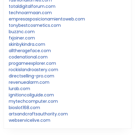
totaldigitalforum.com
technoarmaan.com
empresasposicionamientoweb.com
tonybestcosmetics.com
buzznc.com
fxjoiner.com
skinbykindra.com
alltherageface.com
codenational.com
progameexplorer.com
rockislandroastery.com
directselling-pro.com
revenuealarm.com
lurab.com
ignitioncoilguide.com
mytechcomputer.com
bioslot168.com
artsandcraftsauthority.com
webservicelive.com