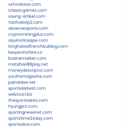
oxfordsave.com
iclassicgames.com
saung-artikel.com
fasthokivip2.com
observersports.com
cryptominingplus.com
aquinoticiaspe.com
longhairedfrenchbulldog.com
lawyersforhire.co
businemarket.com
matahari88play.net
moneydescriptor.com
youthsmagazine.com
painaidee.net
sportsdarkest.com
webtoon.biz
thesportswires.com
hyungpro.com
sportingnewsnet.com
sportstime24day.com
sporteslive.com