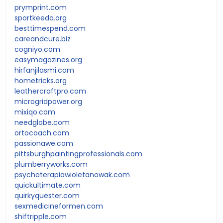
prymprint.com
sportkeeda.org
besttimespend.com
careandcure.biz
cogniyo.com
easymagazines.org
hirfanjilasmi.com
hometricks.org
leathercraftpro.com
microgridpower.org
mixiqo.com
needglobe.com
ortocoach.com
passionawe.com
pittsburghpaintingprofessionals.com
plumberryworks.com
psychoterapiawioletanowak.com
quickultimate.com
quirkyquester.com
sexmedicineformen.com
shiftripple.com