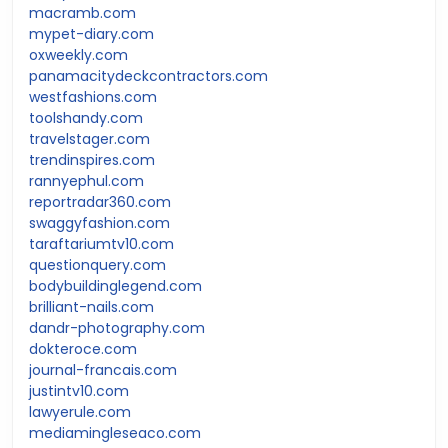
macramb.com
mypet-diary.com
oxweekly.com
panamacitydeckcontractors.com
westfashions.com
toolshandy.com
travelstager.com
trendinspires.com
rannyephul.com
reportradar360.com
swaggyfashion.com
taraftariumtv10.com
questionquery.com
bodybuildinglegend.com
brilliant-nails.com
dandr-photography.com
dokteroce.com
journal-francais.com
justintv10.com
lawyerule.com
mediamingleseaco.com