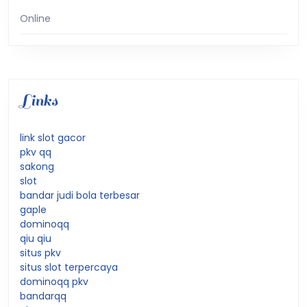
Online
Links
link slot gacor
pkv qq
sakong
slot
bandar judi bola terbesar
gaple
dominoqq
qiu qiu
situs pkv
situs slot terpercaya
dominoqq pkv
bandarqq