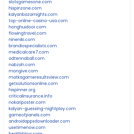
slotsgamesone.com
hispinzone.com
kalyanbazarnights.com
top-online-casino-usa.com
honghuidoor.com
flowingtravel.com
nineniki.com
brandiospecialists.com
medicalcare7.com
adtennaball.com
nabzah.com
mongive.com
matkagameresultsview.com
getsolutionsonline.com
hispinner.org
criticalinsurance.info
nokariposter.com
kalyan-guessing-nightplay.com
gameofpanels.com
androidappsdownloader.com
usetimenow.com
healthblow.com