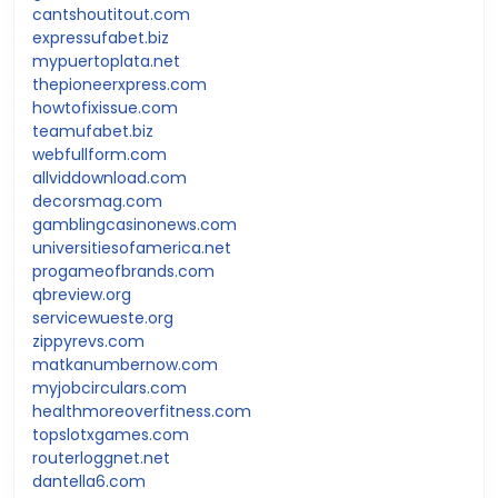
cantshoutitout.com
expressufabet.biz
mypuertoplata.net
thepioneerxpress.com
howtofixissue.com
teamufabet.biz
webfullform.com
allviddownload.com
decorsmag.com
gamblingcasinonews.com
universitiesofamerica.net
progameofbrands.com
qbreview.org
servicewueste.org
zippyrevs.com
matkanumbernow.com
myjobcirculars.com
healthmoreoverfitness.com
topslotxgames.com
routerloggnet.net
dantella6.com