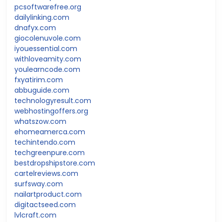
pcsoftwarefree.org
dailylinking.com
dnafyx.com
giocolenuvole.com
iyouessential.com
withloveamity.com
youlearncode.com
fxyatirim.com
abbuguide.com
technologyresult.com
webhostingoffers.org
whatszow.com
ehomeamerca.com
techintendo.com
techgreenpure.com
bestdropshipstore.com
cartelreviews.com
surfsway.com
nailartproduct.com
digitactseed.com
lvlcraft.com