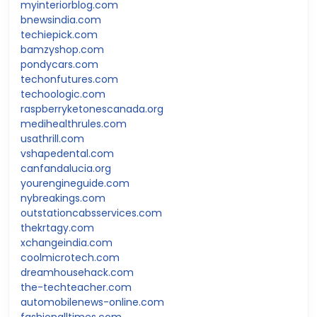
myinteriorblog.com
bnewsindia.com
techiepick.com
bamzyshop.com
pondycars.com
techonfutures.com
techoologic.com
raspberryketonescanada.org
medihealthrules.com
usathrill.com
vshapedental.com
canfandalucia.org
yourengineguide.com
nybreakings.com
outstationcabsservices.com
thekrtagy.com
xchangeindia.com
coolmicrotech.com
dreamhousehack.com
the-techteacher.com
automobilenews-online.com
fashionalltimes.com