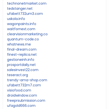
technonetmarket.com
tedstanger.net
ufabett732um3.com
uskola.info
wagonpaints.info
waitfornext.com
clearvisionmarketing.co
quantum-code.co
whatnews.me
final-dream.com
finest-replica.net
gestioneinh.info
prosportdaily.net
salesinvest22.com
teseract.org
trendy-ama-shop.com
ufabett732m7.com
visiofood.com
droidwindow.com
freeprsubmission.com
ufagold666.com