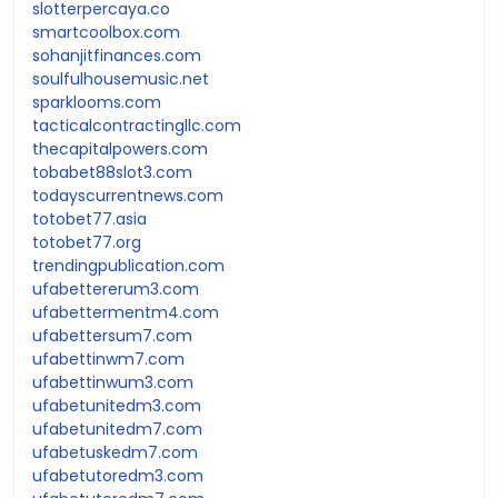
slotterpercaya.co
smartcoolbox.com
sohanjitfinances.com
soulfulhousemusic.net
sparklooms.com
tacticalcontractingllc.com
thecapitalpowers.com
tobabet88slot3.com
todayscurrentnews.com
totobet77.asia
totobet77.org
trendingpublication.com
ufabettererum3.com
ufabettermentm4.com
ufabettersum7.com
ufabettinwm7.com
ufabettinwum3.com
ufabetunitedm3.com
ufabetunitedm7.com
ufabetuskedm7.com
ufabetutoredm3.com