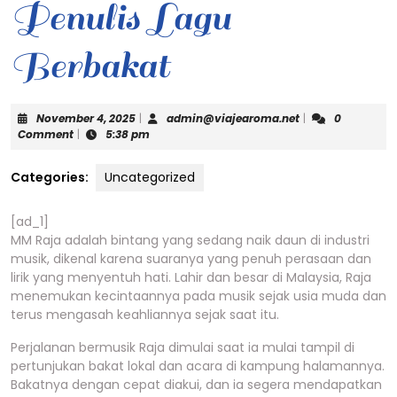
Penulis Lagu
Berbakat
November
admin@viajearo
November 4, 2025
|
admin@viajearoma.net
|
0
4,
Comment
|
5:38 pm
2025
Categories:
Uncategorized
[ad_1]
MM Raja adalah bintang yang sedang naik daun di industri
musik, dikenal karena suaranya yang penuh perasaan dan
lirik yang menyentuh hati. Lahir dan besar di Malaysia, Raja
menemukan kecintaannya pada musik sejak usia muda dan
terus mengasah keahliannya sejak saat itu.
Perjalanan bermusik Raja dimulai saat ia mulai tampil di
pertunjukan bakat lokal dan acara di kampung halamannya.
Bakatnya dengan cepat diakui, dan ia segera mendapatkan