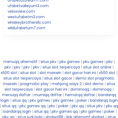
ufabetutoredm7.com
ufabetvalleyum3.com
veloxview.com
westufabetm3.com
whiskeybrothersllc.com
wildufabetum7.com
menuqq alternatif
|
situs pkv
|
pkv games
|
pkv games
|
pkv
|
pkv
|
pkv
|
pkv
|
pkv
|
situs slot terpercaya
|
situs slot online
|
x500 slot
|
situs slot
|
slot maxwin
|
slot gacor hari ini
|
x500 slot
|
situs slot terpercaya
|
situs slot gacor
|
demo slot pragmatic
maxwin
|
pragmatic play
|
mahjong ways 2
|
slot demo
|
situs
slot terpercaya
|
slot gacor hari ini
|
dominoqq
|
dominoqq
|
menuqq daftar
|
murniqq daftar
|
hematqq daftar
|
bandarqq
login
|
situs qq
|
pkv games
|
pkv games
|
poker
|
bandarqq login
|
situs qq
|
pkv games qq
|
pkv
|
poker
|
pkv qq
|
situs pkv
|
pkv qq
|
bandarqq login
|
situs qq
|
pkv games qq
|
pkv games
|
poker
|
pkv qq
|
situs judi bola
|
sbobet88
|
link alternatif sbobet
|
situs