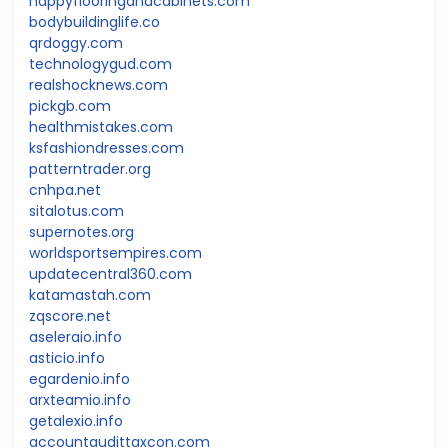
happyflooringandcabinets.com
bodybuildinglife.co
qrdoggy.com
technologygud.com
realshocknews.com
pickgb.com
healthmistakes.com
ksfashiondresses.com
patterntrader.org
cnhpa.net
sitalotus.com
supernotes.org
worldsportsempires.com
updatecentral360.com
katamastah.com
zqscore.net
aseleraio.info
asticio.info
egardenio.info
arxteamio.info
getalexio.info
accountaudittaxcon.com