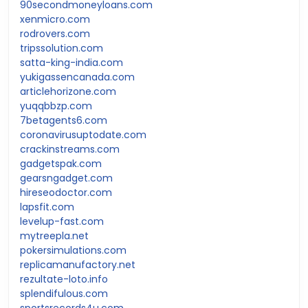
90secondmoneyloans.com
xenmicro.com
rodrovers.com
tripssolution.com
satta-king-india.com
yukigassencanada.com
articlehorizone.com
yuqqbbzp.com
7betagents6.com
coronavirusuptodate.com
crackinstreams.com
gadgetspak.com
gearsngadget.com
hireseodoctor.com
lapsfit.com
levelup-fast.com
mytreepla.net
pokersimulations.com
replicamanufactory.net
rezultate-loto.info
splendifulous.com
sportsrecords4u.com