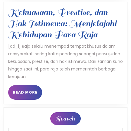
di
Kekuasaan, Prestise, dan
Pengadilan
Hak Istimewa: Menjelajahi
Kerajaan
Kekuasa
Kehidupan Para Raja
Prestise
[ad_1] Raja selalu menempati tempat khusus dalam
masyarakat, sering kali dipandang sebagai perwujudan
dan
kekuasaan, prestise, dan hak istimewa. Dari zaman kuno
Hak
hingga saat ini, para raja telah memerintah berbagai
Istimew
kerajaan
Menjela
READ
READ MORE
MORE
Kehidup
Para
Search
Raja