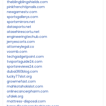
theblingblingshields.com
pinkfrenchtipnails.com
newgamestv.com
sportsgallerys.com
sportsmirrors.net
datasports.net
atasehirescortu.net
engineeringtechub.com
jerryescorts.com
attorneylegal.co
voomb.com
techgadgetpoint.com
tvsportsguide24.com
sportsreviews24.com
dubai360blog.com
lucky77slot.org
growmefast.com
mahkotahokislot.com
onlinecancerpharm.com
ufalek.org
mattress-disposal.com