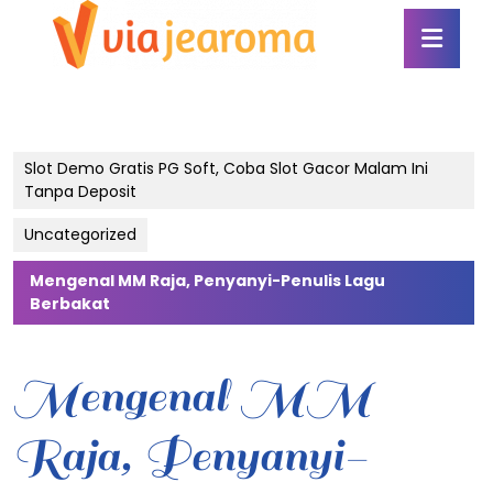
Skip
Ope
to
Butt
content
Skip
to
content
Slot Demo Gratis PG Soft, Coba Slot Gacor Malam Ini
Tanpa Deposit
Uncategorized
Mengenal MM Raja, Penyanyi-Penulis Lagu
Berbakat
Mengenal MM
Raja, Penyanyi-