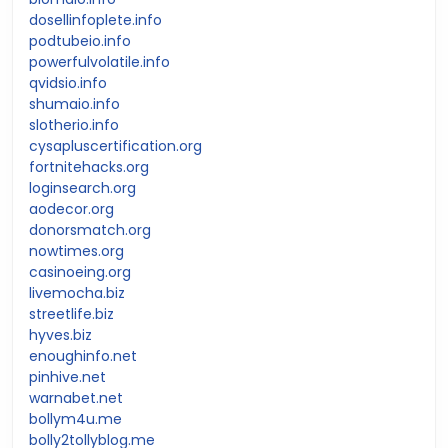
dosellinfoplete.info
podtubeio.info
powerfulvolatile.info
qvidsio.info
shumaio.info
slotherio.info
cysapluscertification.org
fortnitehacks.org
loginsearch.org
aodecor.org
donorsmatch.org
nowtimes.org
casinoeing.org
livemocha.biz
streetlife.biz
hyves.biz
enoughinfo.net
pinhive.net
warnabet.net
bollym4u.me
bolly2tollyblog.me