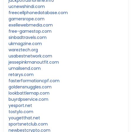
jackpotrushonline.info
ucnewshindi.com
freecellphonedatabase.com
gamersrope.com
exellewebmedia.com
free-gamestop.com
sinbadtravels.com
ukmagzine.com
wareztech.org
usabestnetwork.com
jessepinkmanoutfit.com
umailsend.com
retarys.com
fasterformationcpf.com
goldensnuggles.com
lookbattlemap.com
buyrdpservice.com
yesport.net
tostylo.com
yougetthat.net
sportsnetclub.com
newbestcrypto.com