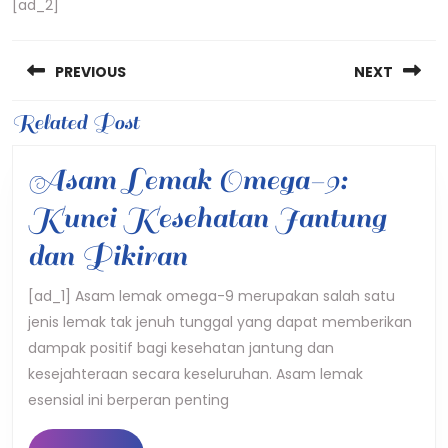
[ad_2]
Post
PREVIOUS
NEXT
navigation
Previous
Related Post
Next
post:
post:
Asam Lemak Omega-9:
Kunci Kesehatan Jantung
Asam
dan Pikiran
Lemak
[ad_1] Asam lemak omega-9 merupakan salah satu
jenis lemak tak jenuh tunggal yang dapat memberikan
Omega-
dampak positif bagi kesehatan jantung dan
9:
kesejahteraan secara keseluruhan. Asam lemak
Kunci
esensial ini berperan penting
Kesehatan