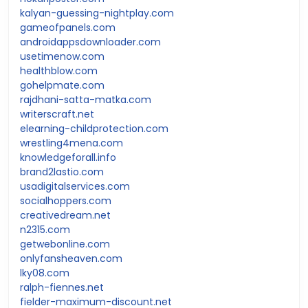
kalyan-guessing-nightplay.com
gameofpanels.com
androidappsdownloader.com
usetimenow.com
healthblow.com
gohelpmate.com
rajdhani-satta-matka.com
writerscraft.net
elearning-childprotection.com
wrestling4mena.com
knowledgeforall.info
brand2lastio.com
usadigitalservices.com
socialhoppers.com
creativedream.net
n2315.com
getwebonline.com
onlyfansheaven.com
lky08.com
ralph-fiennes.net
fielder-maximum-discount.net