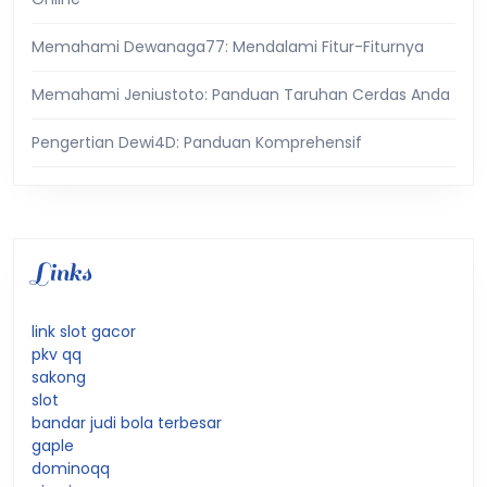
Memahami Dewanaga77: Mendalami Fitur-Fiturnya
Memahami Jeniustoto: Panduan Taruhan Cerdas Anda
Pengertian Dewi4D: Panduan Komprehensif
Links
link slot gacor
pkv qq
sakong
slot
bandar judi bola terbesar
gaple
dominoqq