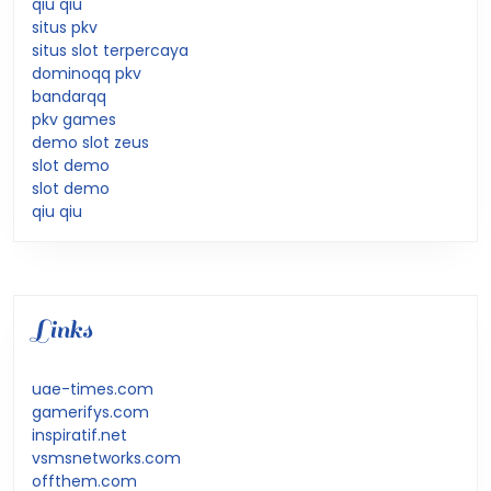
qiu qiu
situs pkv
situs slot terpercaya
dominoqq pkv
bandarqq
pkv games
demo slot zeus
slot demo
slot demo
qiu qiu
Links
uae-times.com
gamerifys.com
inspiratif.net
vsmsnetworks.com
offthem.com