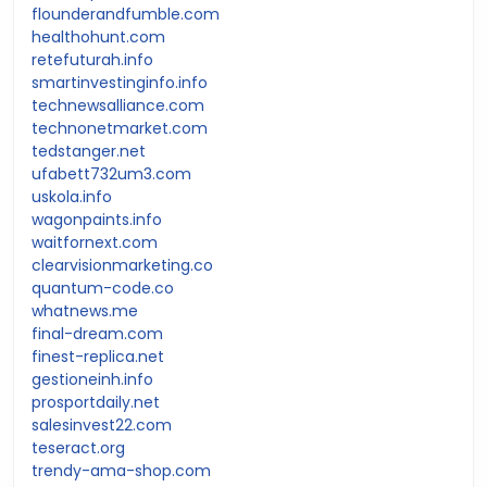
flounderandfumble.com
healthohunt.com
retefuturah.info
smartinvestinginfo.info
technewsalliance.com
technonetmarket.com
tedstanger.net
ufabett732um3.com
uskola.info
wagonpaints.info
waitfornext.com
clearvisionmarketing.co
quantum-code.co
whatnews.me
final-dream.com
finest-replica.net
gestioneinh.info
prosportdaily.net
salesinvest22.com
teseract.org
trendy-ama-shop.com