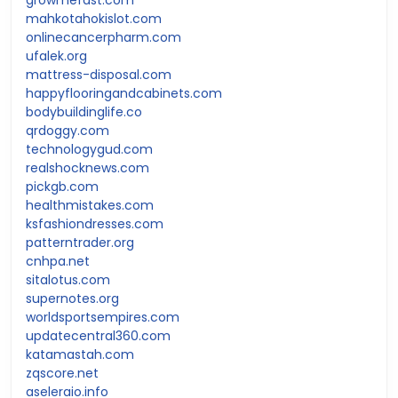
mahkotahokislot.com
onlinecancerpharm.com
ufalek.org
mattress-disposal.com
happyflooringandcabinets.com
bodybuildinglife.co
qrdoggy.com
technologygud.com
realshocknews.com
pickgb.com
healthmistakes.com
ksfashiondresses.com
patterntrader.org
cnhpa.net
sitalotus.com
supernotes.org
worldsportsempires.com
updatecentral360.com
katamastah.com
zqscore.net
aseleraio.info