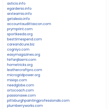
asticio.info
egardenio.info
arxteamio.info
getalexio.info
accountaudittaxcon.com
prymprint.com
sportkeeda.org
besttimespend.com
careandcure.biz
cogniyo.com
easymagazines.org
hirfanjilasmi.com
hometricks.org
leathercraftpro.com
microgridpower.org
mixiqo.com
needglobe.com
ortocoach.com
passionawe.com
pittsburghpaintingprofessionals.com
plumberryworks.com