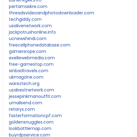
pertamaskre.com
threadsvideoandphotodownloader.com
techgiddy.com
usalivenetwork.com
jackpotrushonline.info
ucnewshindi.com
freecellphonedatabase.com
gamersrope.com
exellewebmedia.com
free-gamestop.com
sinbadtravels.com
ukmagzine.com
wareztech.org
usabestnetwork.com
jessepinkmanoutfit.com
umailsend.com
retarys.com
fasterformationcpf.com
goldensnuggles.com
lookbattlemap.com
buyrdpservice.com