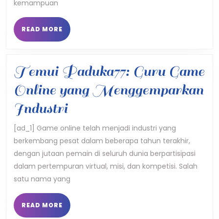
dengan
kemampuan
API7
READ
READ MORE
MORE
Temui Paduka77: Guru Game
Online yang Menggemparkan
Temui
Industri
Paduka77:
[ad_1] Game online telah menjadi industri yang
berkembang pesat dalam beberapa tahun terakhir,
Guru
dengan jutaan pemain di seluruh dunia berpartisipasi
Game
dalam pertempuran virtual, misi, dan kompetisi. Salah
Online
satu nama yang
yang
READ
READ MORE
MORE