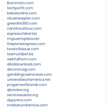
ibommatv.com
techporfit.com
bekasionline.com
nbusinessplan.com
greenlife360.com
cantshoutitout.com
expressufabet.biz
mypuertoplata.net
thepioneerxpress.com
howtofixissue.com
teamufabet.biz
webfullform.com
allviddownload.com
decorsmag.com
gamblingcasinonews.com
universitiesofamerica.net
progameofbrands.com
qbreview.org
servicewueste.org
zippyrevs.com
matkanumbernow.com