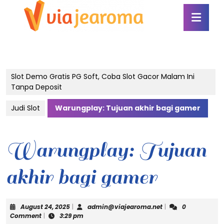
Skip
Ope
to
Butt
content
Skip
to
content
Slot Demo Gratis PG Soft, Coba Slot Gacor Malam Ini
Tanpa Deposit
Judi Slot
Warungplay: Tujuan akhir bagi gamer
Warungplay: Tujuan
akhir bagi gamer
August
admin@viajearoma
August 24, 2025
|
admin@viajearoma.net
|
0
24,
Comment
|
3:29 pm