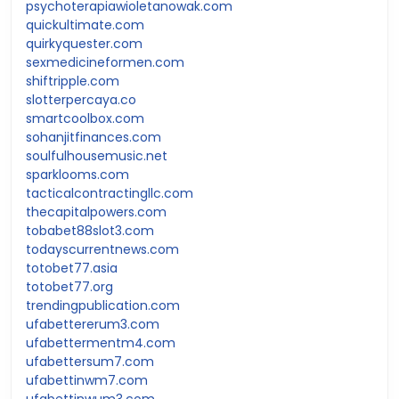
psychoterapiawioletanowak.com
quickultimate.com
quirkyquester.com
sexmedicineformen.com
shiftripple.com
slotterpercaya.co
smartcoolbox.com
sohanjitfinances.com
soulfulhousemusic.net
sparklooms.com
tacticalcontractingllc.com
thecapitalpowers.com
tobabet88slot3.com
todayscurrentnews.com
totobet77.asia
totobet77.org
trendingpublication.com
ufabettererum3.com
ufabettermentm4.com
ufabettersum7.com
ufabettinwm7.com
ufabettinwum3.com