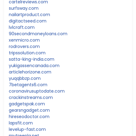
cartelreviews.com
surfsway.com
nailartproduct.com
digitactseed.com
lvlcraft.com
90secondmoneyloans.com
xenmicro.com
rodrovers.com
tripssolution.com
satta-king-india.com
yukigassencanada.com
articlehorizone.com
yuqqbbzp.com
7betagents6.com
coronavirusuptodate.com
crackinstreams.com
gadgetspak.com
gearsngadget.com
hireseodoctor.com
lapsfit.com
levelup-fast.com
mytreepla.net