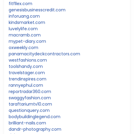
fitfllex.com
genesisbusinesscredit.com
inforuang.com
kindsmarket.com
luvelylife.com
macramb.com
mypet-diary.com
oxweekly.com
panamacitydeckcontractors.com
westfashions.com
toolshandy.com
travelstager.com
trendinspires.com
rannyephul.com
reportradar360.com
swaggyfashion.com
taraftariumtv10.com
questionquery.com
bodybuildinglegend.com
brilliant-nails.com
dandr-photography.com