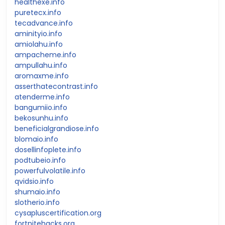
healthexe.info
puretecx.info
tecadvance.info
aminityio.info
amiolahu.info
ampacheme.info
ampullahu.info
aromaxme.info
asserthatecontrast.info
atenderme.info
bangumiio.info
bekosunhu.info
beneficialgrandiose.info
blomaio.info
dosellinfoplete.info
podtubeio.info
powerfulvolatile.info
qvidsio.info
shumaio.info
slotherio.info
cysapluscertification.org
fortnitehacks.org