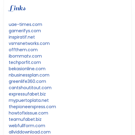
Links
uae-times.com
gamerifys.com
inspiratif.net
vsmsnetworks.com
offthem.com
ibommatv.com
techporfit.com
bekasionline.com
nbusinessplan.com
greenlife360.com
cantshoutitout.com
expressufabet.biz
mypuertoplata.net
thepioneerxpress.com
howtofixissue.com
teamufabet.biz
webfullform.com
allviddownload.com