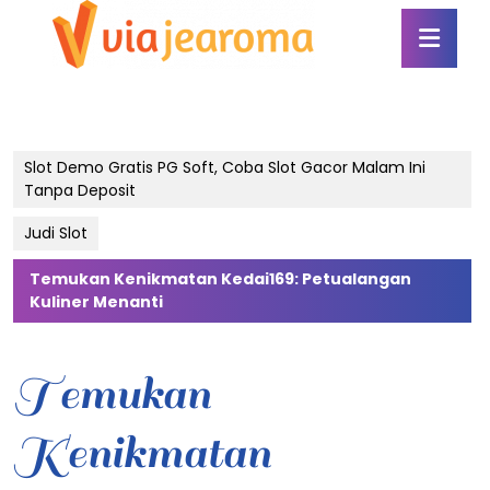
Skip
Ope
to
Butt
content
Skip
to
content
Slot Demo Gratis PG Soft, Coba Slot Gacor Malam Ini
Tanpa Deposit
Judi Slot
Temukan Kenikmatan Kedai169: Petualangan
Kuliner Menanti
Temukan
Kenikmatan