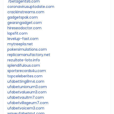
7betagents6.com
coronavirusuptodate.com
crackinstreams.com
gadgetspak.com
gearsngadget.com
hireseodoctor.com
lapsfit.com
levelup-fast.com
mytreepla.net
pokersimulations.com
replicamanufactory.net
rezultate-loto.info
splendifulous.com
sportsrecords4u.com
topceleberites.com
ufabetting8m4.com
ufabetunionum3.com
ufabetvalueum3.com
ufabetvaultm7.com
ufabetvillageum7.com
ufabetvoicem3.com
waveufabetm4.com