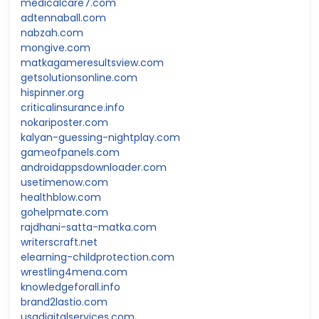
medicalcare7.com
adtennaball.com
nabzah.com
mongive.com
matkagameresultsview.com
getsolutionsonline.com
hispinner.org
criticalinsurance.info
nokariposter.com
kalyan-guessing-nightplay.com
gameofpanels.com
androidappsdownloader.com
usetimenow.com
healthblow.com
gohelpmate.com
rajdhani-satta-matka.com
writerscraft.net
elearning-childprotection.com
wrestling4mena.com
knowledgeforall.info
brand2lastio.com
usadigitalservices.com