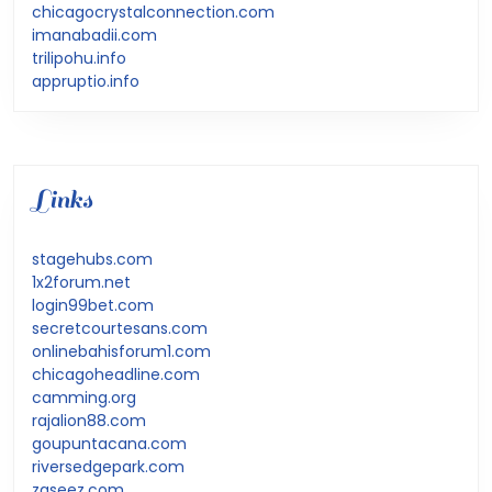
chicagocrystalconnection.com
imanabadii.com
trilipohu.info
appruptio.info
Links
stagehubs.com
1x2forum.net
login99bet.com
secretcourtesans.com
onlinebahisforum1.com
chicagoheadline.com
camming.org
rajalion88.com
goupuntacana.com
riversedgepark.com
zaseez.com