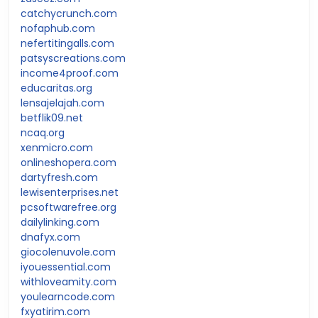
catchycrunch.com
nofaphub.com
nefertitingalls.com
patsyscreations.com
income4proof.com
educaritas.org
lensajelajah.com
betflik09.net
ncaq.org
xenmicro.com
onlineshopera.com
dartyfresh.com
lewisenterprises.net
pcsoftwarefree.org
dailylinking.com
dnafyx.com
giocolenuvole.com
iyouessential.com
withloveamity.com
youlearncode.com
fxyatirim.com