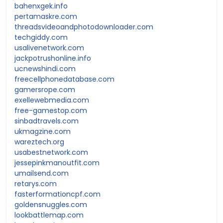
bahenxgek.info
pertamaskre.com
threadsvideoandphotodownloader.com
techgiddy.com
usalivenetwork.com
jackpotrushonline.info
ucnewshindi.com
freecellphonedatabase.com
gamersrope.com
exellewebmedia.com
free-gamestop.com
sinbadtravels.com
ukmagzine.com
wareztech.org
usabestnetwork.com
jessepinkmanoutfit.com
umailsend.com
retarys.com
fasterformationcpf.com
goldensnuggles.com
lookbattlemap.com