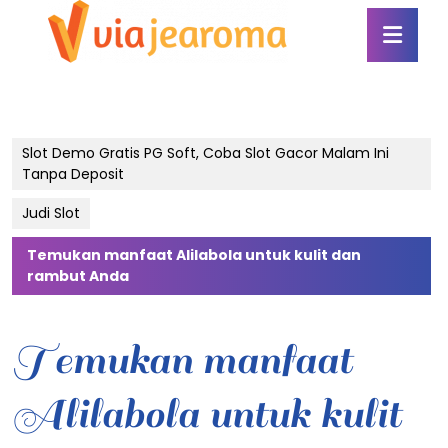
Skip
Ope
to
Butt
content
Skip
to
content
Slot Demo Gratis PG Soft, Coba Slot Gacor Malam Ini
Tanpa Deposit
Judi Slot
Temukan manfaat Alilabola untuk kulit dan
rambut Anda
Temukan manfaat
Alilabola untuk kulit