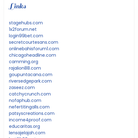
Links
stagehubs.com
1x2forum.net
login99bet.com
secretcourtesans.com
onlinebahisforum1.com
chicagoheadline.com
camming.org
rajalion88.com
goupuntacana.com
riversedgepark.com
zaseez.com
catchycrunch.com
nofaphub.com
nefertitingalls.com
patsyscreations.com
income4proof.com
educaritas.org
lensajelajah.com