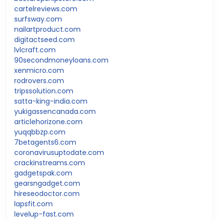
cartelreviews.com
surfsway.com
nailartproduct.com
digitactseed.com
lvlcraft.com
90secondmoneyloans.com
xenmicro.com
rodrovers.com
tripssolution.com
satta-king-india.com
yukigassencanada.com
articlehorizone.com
yuqqbbzp.com
7betagents6.com
coronavirusuptodate.com
crackinstreams.com
gadgetspak.com
gearsngadget.com
hireseodoctor.com
lapsfit.com
levelup-fast.com