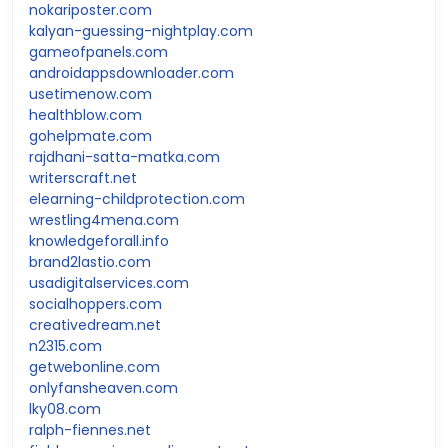
nokariposter.com
kalyan-guessing-nightplay.com
gameofpanels.com
androidappsdownloader.com
usetimenow.com
healthblow.com
gohelpmate.com
rajdhani-satta-matka.com
writerscraft.net
elearning-childprotection.com
wrestling4mena.com
knowledgeforall.info
brand2lastio.com
usadigitalservices.com
socialhoppers.com
creativedream.net
n2315.com
getwebonline.com
onlyfansheaven.com
lky08.com
ralph-fiennes.net