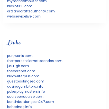
mytechcomputer.com
bioslot168.com
artsandcraftsauthority.com
webservicelive.com
Links
punjwanis.com
the-parcs-clematiscondos.com
jusu-gb.com
thecarepet.com
blogwriterplus.com
guestpostingseo.com
casinogambitpro.info
pokerplaymasters.info
courseoncourse.com
bantinbatdongsan247.com
bahednog.info