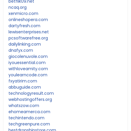
betflik09.net
ncaq.org
xenmicro.com
onlineshopera.com
dartyfresh.com
lewisenterprises.net
pcsoftwarefree.org
dailylinking.com
dnafyx.com
giocolenuvole.com
iyouessential.com
withloveamity.com
youlearncode.com
fxyatirim.com
abbuguide.com
technologyresult.com
webhostingoffers.org
whatszow.com
ehomeamerca.com
techintendo.com
techgreenpure.com
bestdropshipstore.com