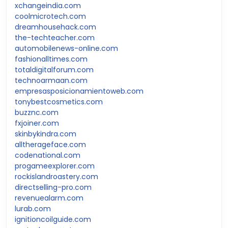
xchangeindia.com
coolmicrotech.com
dreamhousehack.com
the-techteacher.com
automobilenews-online.com
fashionalltimes.com
totaldigitalforum.com
technoarmaan.com
empresasposicionamientoweb.com
tonybestcosmetics.com
buzznc.com
fxjoiner.com
skinbykindra.com
alltherageface.com
codenational.com
progameexplorer.com
rockislandroastery.com
directselling-pro.com
revenuealarm.com
lurab.com
ignitioncoilguide.com