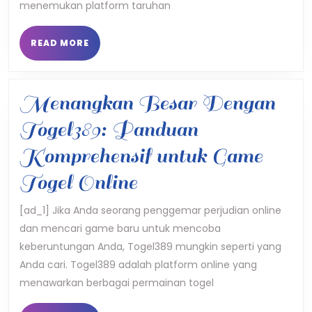
denga
menemukan platform taruhan
Anta
READ
READ MORE
MORE
Ram
Peng
Menangkan Besar Dengan
Ovabe
Togel389: Panduan
Komprehensif untuk Game
Menangkan
Togel Online
Besar
[ad_1] Jika Anda seorang penggemar perjudian online
dan mencari game baru untuk mencoba
Dengan
keberuntungan Anda, Togel389 mungkin seperti yang
Togel389:
Anda cari. Togel389 adalah platform online yang
Panduan
menawarkan berbagai permainan togel