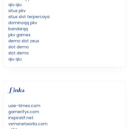
qiu qiu
situs pkv
situs slot terpercaya
dominoqq pkv
bandarqq
pkv games
demo slot zeus
slot demo
slot demo
qiu qiu
Links
uae-times.com
gamerifys.com
inspiratif.net
vsmsnetworks.com