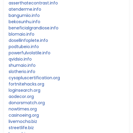
asserthatecontrast.info
atenderme.info
bangumiio.info
bekosunhu.info
beneficialgrandiose.info
blomaio.info
dosellinfoplete.info
podtubeio.info
powerfulvolatile.info
qvidsio.info
shumaio.info
slotherio.info
cysapluscertification.org
fortnitehacks.org
loginsearch.org
aodecor.org
donorsmatch.org
nowtimes.org
casinoeing.org
livemocha.biz
streetlife.biz