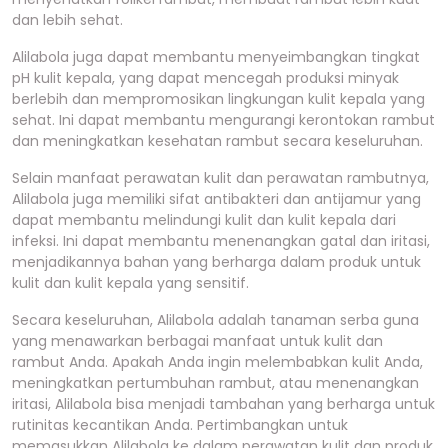
dan lebih sehat.
Alilabola juga dapat membantu menyeimbangkan tingkat
pH kulit kepala, yang dapat mencegah produksi minyak
berlebih dan mempromosikan lingkungan kulit kepala yang
sehat. Ini dapat membantu mengurangi kerontokan rambut
dan meningkatkan kesehatan rambut secara keseluruhan.
Selain manfaat perawatan kulit dan perawatan rambutnya,
Alilabola juga memiliki sifat antibakteri dan antijamur yang
dapat membantu melindungi kulit dan kulit kepala dari
infeksi. Ini dapat membantu menenangkan gatal dan iritasi,
menjadikannya bahan yang berharga dalam produk untuk
kulit dan kulit kepala yang sensitif.
Secara keseluruhan, Alilabola adalah tanaman serba guna
yang menawarkan berbagai manfaat untuk kulit dan
rambut Anda. Apakah Anda ingin melembabkan kulit Anda,
meningkatkan pertumbuhan rambut, atau menenangkan
iritasi, Alilabola bisa menjadi tambahan yang berharga untuk
rutinitas kecantikan Anda. Pertimbangkan untuk
memasukkan Alilabola ke dalam perawatan kulit dan produk