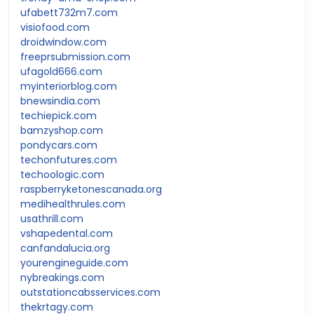
ufabett732m7.com
visiofood.com
droidwindow.com
freeprsubmission.com
ufagold666.com
myinteriorblog.com
bnewsindia.com
techiepick.com
bamzyshop.com
pondycars.com
techonfutures.com
techoologic.com
raspberryketonescanada.org
medihealthrules.com
usathrill.com
vshapedental.com
canfandalucia.org
yourengineguide.com
nybreakings.com
outstationcabsservices.com
thekrtagy.com