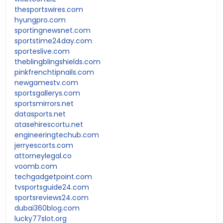
thesportswires.com
hyungpro.com
sportingnewsnet.com
sportstime24day.com
sporteslive.com
theblingblingshields.com
pinkfrenchtipnails.com
newgamestv.com
sportsgallerys.com
sportsmirrors.net
datasports.net
atasehirescortu.net
engineeringtechub.com
jerryescorts.com
attorneylegal.co
voomb.com
techgadgetpoint.com
tvsportsguide24.com
sportsreviews24.com
dubai360blog.com
lucky77slot.org