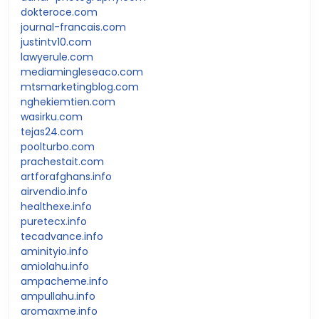
dokteroce.com
journal-francais.com
justintv10.com
lawyerule.com
mediamingleseaco.com
mtsmarketingblog.com
nghekiemtien.com
wasirku.com
tejas24.com
poolturbo.com
prachestait.com
artforafghans.info
airvendio.info
healthexe.info
puretecx.info
tecadvance.info
aminityio.info
amiolahu.info
ampacheme.info
ampullahu.info
aromaxme.info