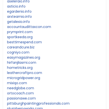
aseleraio.info
asticio.info
egardenio.info
arxteamio.info
getalexio.info
accountaudittaxcon.com
prymprint.com
sportkeeda.org
besttimespend.com
careandcure.biz
cogniyo.com
easymagazines.org
hirfanjilasmi.com
hometricks.org
leathercraftpro.com
microgridpower.org
mixiqo.com
needglobe.com
ortocoach.com
passionawe.com
pittsburghpaintingprofessionals.com
plumberryworks.com