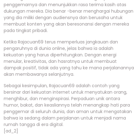
penggemarnya dan menunjukkan rasa terima kasih atas
dukungan mereka. Dia benar -benar menghargai hubungan
yang dia miliki dengan audiensnya dan berusaha untuk
membuat konten yang akan beresonansi dengan mereka
pada tingkat pribadi.
Ketika Rajacuan69 terus memperluas jangkauan dan
pengaruhnya di dunia online, jelas bahwa ia adalah
kekuatan yang harus diperhitungkan. Dengan energi
menular, kreativitas, dan hasratnya untuk membuat
dampak positif, tidak ada yang tahu ke mana perjalanannya
akan membawanya selanjutnya.
Sebagai kesimpulan, Rajacuan69 adalah contoh yang
bersinar dari kekuatan internet untuk menyatukan orang,
menghibur, dan menginspirasi. Perpaduan unik antara
humor, bakat, dan keasliannya telah menangkap hati para
penggemar di seluruh dunia, dan aman untuk mengatakan
bahwa ia sedang dalam perjalanan untuk menjadi nama
rumah tangga di era digital.
[ad_2]