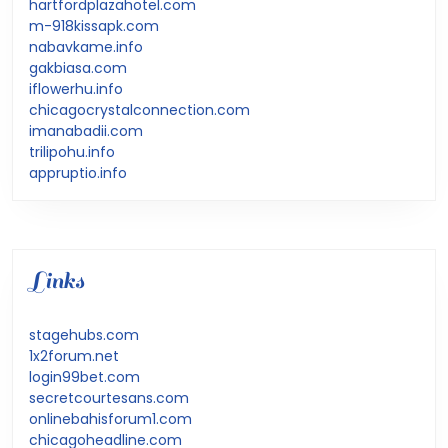
hartfordplazahotel.com
m-918kissapk.com
nabavkame.info
gakbiasa.com
iflowerhu.info
chicagocrystalconnection.com
imanabadii.com
trilipohu.info
appruptio.info
Links
stagehubs.com
1x2forum.net
login99bet.com
secretcourtesans.com
onlinebahisforum1.com
chicagoheadline.com