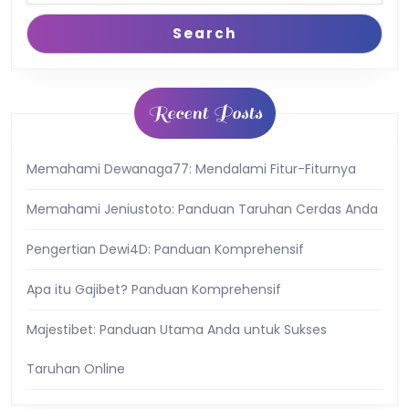
Search
Recent Posts
Memahami Dewanaga77: Mendalami Fitur-Fiturnya
Memahami Jeniustoto: Panduan Taruhan Cerdas Anda
Pengertian Dewi4D: Panduan Komprehensif
Apa itu Gajibet? Panduan Komprehensif
Majestibet: Panduan Utama Anda untuk Sukses
Taruhan Online