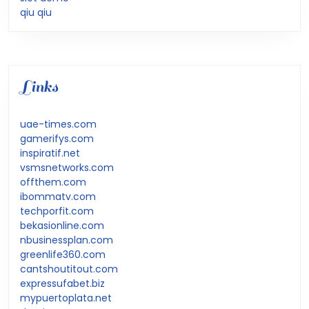
qiu qiu
Links
uae-times.com
gamerifys.com
inspiratif.net
vsmsnetworks.com
offthem.com
ibommatv.com
techporfit.com
bekasionline.com
nbusinessplan.com
greenlife360.com
cantshoutitout.com
expressufabet.biz
mypuertoplata.net