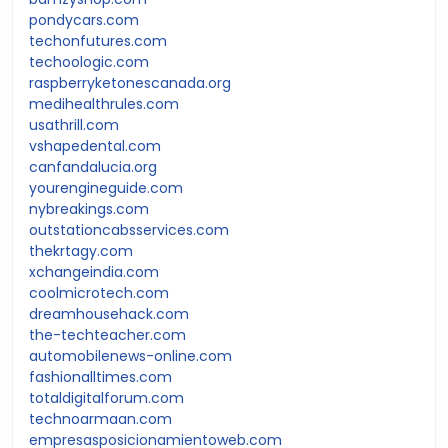
pondycars.com
techonfutures.com
techoologic.com
raspberryketonescanada.org
medihealthrules.com
usathrill.com
vshapedental.com
canfandalucia.org
yourengineguide.com
nybreakings.com
outstationcabsservices.com
thekrtagy.com
xchangeindia.com
coolmicrotech.com
dreamhousehack.com
the-techteacher.com
automobilenews-online.com
fashionalltimes.com
totaldigitalforum.com
technoarmaan.com
empresasposicionamientoweb.com