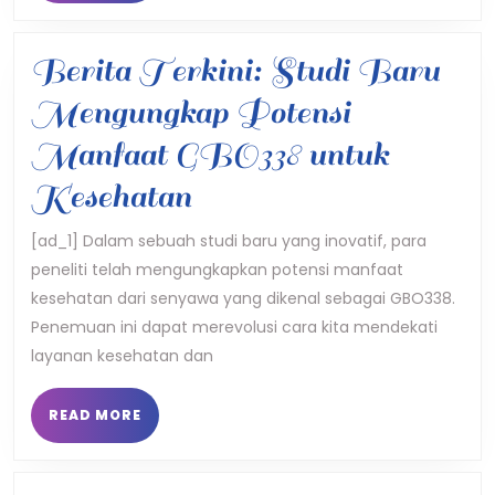
Berita Terkini: Studi Baru
Mengungkap Potensi
Manfaat GBO338 untuk
Berita
Kesehatan
Terkini:
[ad_1] Dalam sebuah studi baru yang inovatif, para
peneliti telah mengungkapkan potensi manfaat
Studi
kesehatan dari senyawa yang dikenal sebagai GBO338.
Baru
Penemuan ini dapat merevolusi cara kita mendekati
Mengungkap
layanan kesehatan dan
Potensi
READ
READ MORE
MORE
Manfaat
GBO338