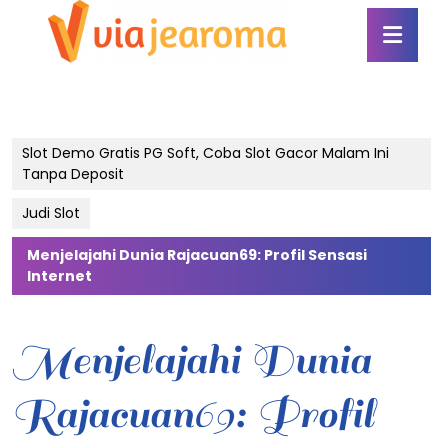
Skip
Ope
to
Butt
content
Skip
to
content
Slot Demo Gratis PG Soft, Coba Slot Gacor Malam Ini
Tanpa Deposit
Judi Slot
Menjelajahi Dunia Rajacuan69: Profil Sensasi
Internet
Menjelajahi Dunia
Rajacuan69: Profil