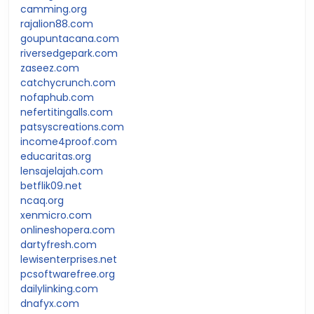
camming.org
rajalion88.com
goupuntacana.com
riversedgepark.com
zaseez.com
catchycrunch.com
nofaphub.com
nefertitingalls.com
patsyscreations.com
income4proof.com
educaritas.org
lensajelajah.com
betflik09.net
ncaq.org
xenmicro.com
onlineshopera.com
dartyfresh.com
lewisenterprises.net
pcsoftwarefree.org
dailylinking.com
dnafyx.com