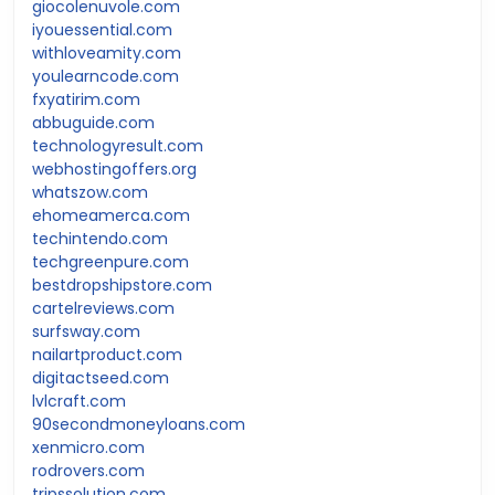
giocolenuvole.com
iyouessential.com
withloveamity.com
youlearncode.com
fxyatirim.com
abbuguide.com
technologyresult.com
webhostingoffers.org
whatszow.com
ehomeamerca.com
techintendo.com
techgreenpure.com
bestdropshipstore.com
cartelreviews.com
surfsway.com
nailartproduct.com
digitactseed.com
lvlcraft.com
90secondmoneyloans.com
xenmicro.com
rodrovers.com
tripssolution.com