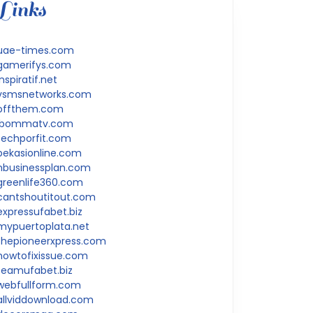
Links
uae-times.com
gamerifys.com
inspiratif.net
vsmsnetworks.com
offthem.com
ibommatv.com
techporfit.com
bekasionline.com
nbusinessplan.com
greenlife360.com
cantshoutitout.com
expressufabet.biz
mypuertoplata.net
thepioneerxpress.com
howtofixissue.com
teamufabet.biz
webfullform.com
allviddownload.com