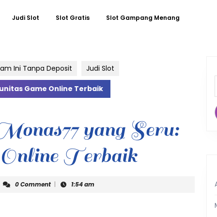
Judi Slot
Slot Gratis
Slot Gampang Menang
lam Ini Tanpa Deposit
Judi Slot
nitas Game Online Terbaik
onas77 yang Seru:
Online Terbaik
min@viajearoma.net
0 Comment
|
1:54 am