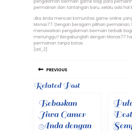
pengalaman bermain game bagi para pemainny
permainan dan tantangan baru, selalu ada hal
Jika Anda mencari komunitas game online ya
Monas77. Dengan beragam pilihan permainan,
menawarkan pengalaman bermain terbaik bagi 
menunggu? Bergabunglah dengan Monas77 har
permainan tanpa batas.
[ad_2]
Post
PREVIOUS
navigation
Previous
Related Post
post:
Bebaskan
Pula
Jiwa Gamer
Dest
Anda dengan
Sem