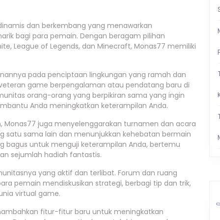
 dinamis dan berkembang yang menawarkan
rik bagi para pemain. Dengan beragam pilihan
nite, League of Legends, dan Minecraft, Monas77 memiliki
anannya pada penciptaan lingkungan yang ramah dan
g veteran game berpengalaman atau pendatang baru di
nitas orang-orang yang berpikiran sama yang ingin
embantu Anda meningkatkan keterampilan Anda.
n, Monas77 juga menyelenggarakan turnamen dan acara
ng satu sama lain dan menunjukkan kehebatan bermain
ng bagus untuk menguji keterampilan Anda, bertemu
n sejumlah hadiah fantastis.
unitasnya yang aktif dan terlibat. Forum dan ruang
ara pemain mendiskusikan strategi, berbagi tip dan trik,
nia virtual game.
ambahkan fitur-fitur baru untuk meningkatkan