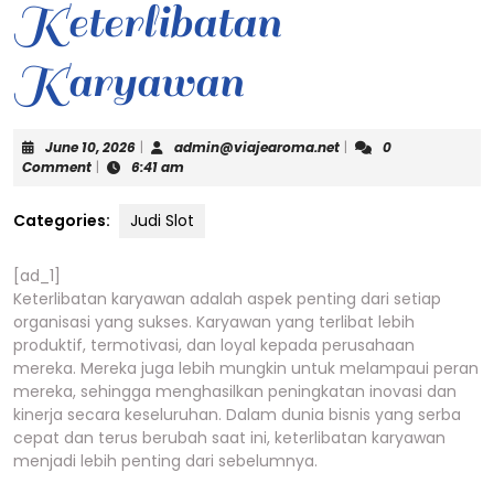
Keterlibatan
Karyawan
June
admin@viajearoma.n
June 10, 2026
|
admin@viajearoma.net
|
0
10,
Comment
|
6:41 am
2026
Categories:
Judi Slot
[ad_1]
Keterlibatan karyawan adalah aspek penting dari setiap
organisasi yang sukses. Karyawan yang terlibat lebih
produktif, termotivasi, dan loyal kepada perusahaan
mereka. Mereka juga lebih mungkin untuk melampaui peran
mereka, sehingga menghasilkan peningkatan inovasi dan
kinerja secara keseluruhan. Dalam dunia bisnis yang serba
cepat dan terus berubah saat ini, keterlibatan karyawan
menjadi lebih penting dari sebelumnya.