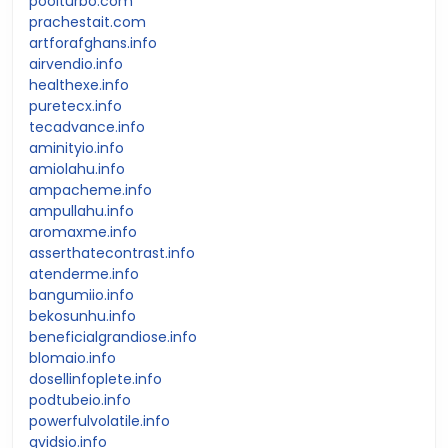
poolturbo.com
prachestait.com
artforafghans.info
airvendio.info
healthexe.info
puretecx.info
tecadvance.info
aminityio.info
amiolahu.info
ampacheme.info
ampullahu.info
aromaxme.info
asserthatecontrast.info
atenderme.info
bangumiio.info
bekosunhu.info
beneficialgrandiose.info
blomaio.info
dosellinfoplete.info
podtubeio.info
powerfulvolatile.info
qvidsio.info