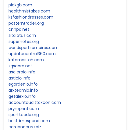
pickgb.com
healthmistakes.com
ksfashiondresses.com
patterntrader.org
cnhpa.net
sitalotus.com
supernotes.org
worldsportsempires.com
updatecentral360.com
katamastah.com
zqscore.net
aseleraio.info
asticio.info
egardenio.info
arxteamio.info
getalexio.info
accountaudittaxcon.com
prymprint.com
sportkeeda.org
besttimespend.com
careandcure.biz