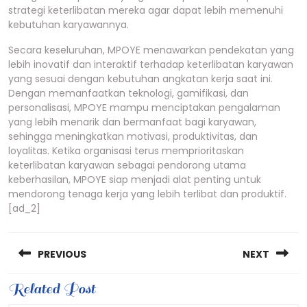
strategi keterlibatan mereka agar dapat lebih memenuhi
kebutuhan karyawannya.
Secara keseluruhan, MPOYE menawarkan pendekatan yang
lebih inovatif dan interaktif terhadap keterlibatan karyawan
yang sesuai dengan kebutuhan angkatan kerja saat ini.
Dengan memanfaatkan teknologi, gamifikasi, dan
personalisasi, MPOYE mampu menciptakan pengalaman
yang lebih menarik dan bermanfaat bagi karyawan,
sehingga meningkatkan motivasi, produktivitas, dan
loyalitas. Ketika organisasi terus memprioritaskan
keterlibatan karyawan sebagai pendorong utama
keberhasilan, MPOYE siap menjadi alat penting untuk
mendorong tenaga kerja yang lebih terlibat dan produktif.
[ad_2]
Post
PREVIOUS
NEXT
navigation
Previous
Related Post
Next
post:
post: