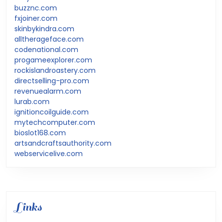
buzznc.com
fxjoiner.com
skinbykindra.com
alltherageface.com
codenational.com
progameexplorer.com
rockislandroastery.com
directselling-pro.com
revenuealarm.com
lurab.com
ignitioncoilguide.com
mytechcomputer.com
bioslot168.com
artsandcraftsauthority.com
webservicelive.com
Links