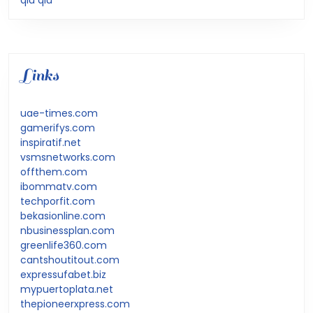
Links
uae-times.com
gamerifys.com
inspiratif.net
vsmsnetworks.com
offthem.com
ibommatv.com
techporfit.com
bekasionline.com
nbusinessplan.com
greenlife360.com
cantshoutitout.com
expressufabet.biz
mypuertoplata.net
thepioneerxpress.com