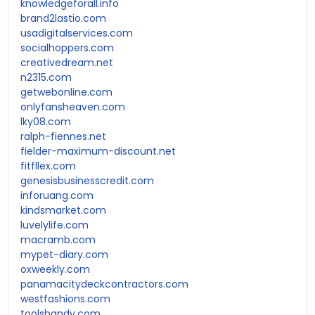
knowledgeforall.info
brand2lastio.com
usadigitalservices.com
socialhoppers.com
creativedream.net
n2315.com
getwebonline.com
onlyfansheaven.com
lky08.com
ralph-fiennes.net
fielder-maximum-discount.net
fitfllex.com
genesisbusinesscredit.com
inforuang.com
kindsmarket.com
luvelylife.com
macramb.com
mypet-diary.com
oxweekly.com
panamacitydeckcontractors.com
westfashions.com
toolshandy.com