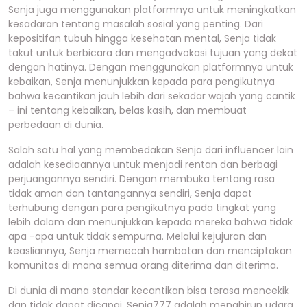
Senja juga menggunakan platformnya untuk meningkatkan
kesadaran tentang masalah sosial yang penting. Dari
kepositifan tubuh hingga kesehatan mental, Senja tidak
takut untuk berbicara dan mengadvokasi tujuan yang dekat
dengan hatinya. Dengan menggunakan platformnya untuk
kebaikan, Senja menunjukkan kepada para pengikutnya
bahwa kecantikan jauh lebih dari sekadar wajah yang cantik
– ini tentang kebaikan, belas kasih, dan membuat
perbedaan di dunia.
Salah satu hal yang membedakan Senja dari influencer lain
adalah kesediaannya untuk menjadi rentan dan berbagi
perjuangannya sendiri. Dengan membuka tentang rasa
tidak aman dan tantangannya sendiri, Senja dapat
terhubung dengan para pengikutnya pada tingkat yang
lebih dalam dan menunjukkan kepada mereka bahwa tidak
apa -apa untuk tidak sempurna. Melalui kejujuran dan
keasliannya, Senja memecah hambatan dan menciptakan
komunitas di mana semua orang diterima dan diterima.
Di dunia di mana standar kecantikan bisa terasa mencekik
dan tidak dapat dicapai, Senja777 adalah menghirup udara