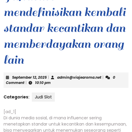
mendefinisikan kembali
standar kecantikan dan
memberdayakan orang
lain
September
admin@viajear
September 12, 2025
|
admin@viajearoma.net
|
0
12,
Comment
|
10:10 pm
2025
Categories:
Judi Slot
[ad_1]
Di dunia media sosial, di mana influencer sering
menetapkan standar untuk kecantikan dan kesempurnaan,
bisa menyegarkan untuk menemukan seseorang seperti