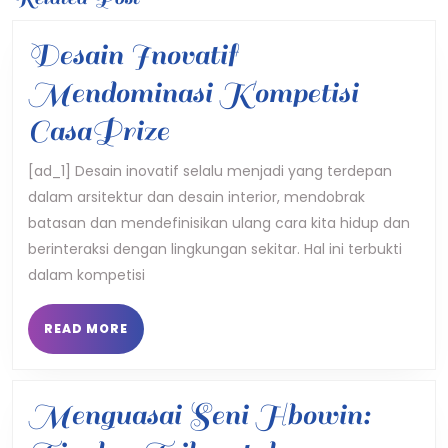
post:
post:
Desain Inovatif
Mendominasi Kompetisi
Desain
CasaPrize
Inovatif
[ad_1] Desain inovatif selalu menjadi yang terdepan
dalam arsitektur dan desain interior, mendobrak
Mendominasi
batasan dan mendefinisikan ulang cara kita hidup dan
Kompetisi
berinteraksi dengan lingkungan sekitar. Hal ini terbukti
CasaPrize
dalam kompetisi
READ
READ MORE
MORE
Menguasai Seni Hbowin: