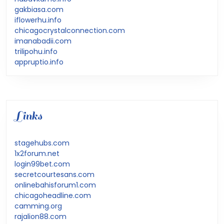
gakbiasa.com
iflowerhu.info
chicagocrystalconnection.com
imanabadii.com
trilipohu.info
appruptio.info
Links
stagehubs.com
1x2forum.net
login99bet.com
secretcourtesans.com
onlinebahisforum1.com
chicagoheadline.com
camming.org
rajalion88.com