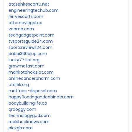
atasehirescortu.net
engineeringtechub.com
jerryescorts.com
attorneylegal.co
voomb.com
techgadgetpoint.com
tvsportsguide24.com
sportsreviews24.com
dubai360blog.com
lucky77slot.org
growmefast.com
mahkotahokislot.com
onlinecancerpharm.com
ufalek.org
mattress-disposal.com
happyflooringandcabinets.com
bodybuildinglife.co
qrdoggy.com
technologygud.com
realshocknews.com
pickgb.com