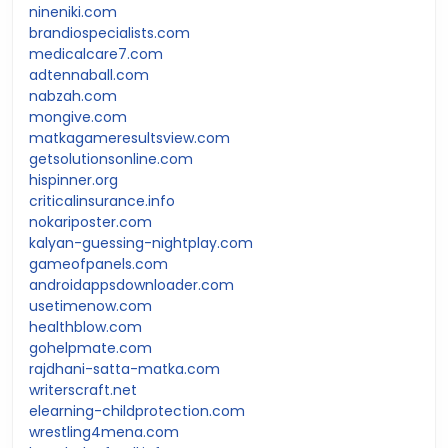
nineniki.com
brandiospecialists.com
medicalcare7.com
adtennaball.com
nabzah.com
mongive.com
matkagameresultsview.com
getsolutionsonline.com
hispinner.org
criticalinsurance.info
nokariposter.com
kalyan-guessing-nightplay.com
gameofpanels.com
androidappsdownloader.com
usetimenow.com
healthblow.com
gohelpmate.com
rajdhani-satta-matka.com
writerscraft.net
elearning-childprotection.com
wrestling4mena.com