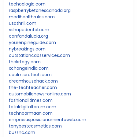
techoologic.com
raspberryketonescanada.org
medihealthrules.com
usathrill.com
vshapedental.com
canfandalucia.org
yourengineguide.com
nybreakings.com
outstationcabsservices.com
thekrtagy.com
xchangeindia.com
coolmicrotech.com
dreamhousehack.com
the-techteacher.com
automobilenews-online.com
fashionalltimes.com
totaldigitalforum.com
technoarmaan.com
empresasposicionamientoweb.com
tonybestcosmetics.com
buzznc.com