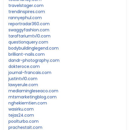
travelstager.com
trendinspires.com
rannyephul.com
reportradar360.com
swaggyfashion.com
taraftariumtv10.com
questionquery.com
bodybuildinglegend.com
brilliant-nails.com
dandr-photography.com
dokteroce.com
journal-francais.com
justintv10.com
lawyerule.com
mediamingleseaco.com
mtsmarketingblog.com
nghekiemtien.com
wasirku.com
tejas24.com
poolturbo.com
prachestait.com