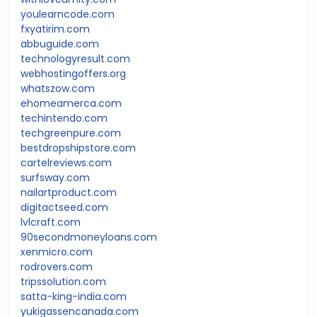
youlearncode.com
fxyatirim.com
abbuguide.com
technologyresult.com
webhostingoffers.org
whatszow.com
ehomeamerca.com
techintendo.com
techgreenpure.com
bestdropshipstore.com
cartelreviews.com
surfsway.com
nailartproduct.com
digitactseed.com
lvlcraft.com
90secondmoneyloans.com
xenmicro.com
rodrovers.com
tripssolution.com
satta-king-india.com
yukigassencanada.com