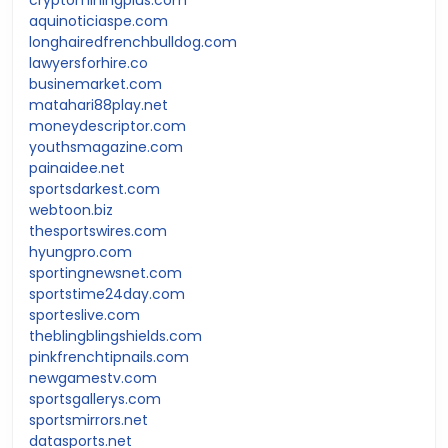
aquinoticiaspe.com
longhairedfrenchbulldog.com
lawyersforhire.co
businemarket.com
matahari88play.net
moneydescriptor.com
youthsmagazine.com
painaidee.net
sportsdarkest.com
webtoon.biz
thesportswires.com
hyungpro.com
sportingnewsnet.com
sportstime24day.com
sporteslive.com
theblingblingshields.com
pinkfrenchtipnails.com
newgamestv.com
sportsgallerys.com
sportsmirrors.net
datasports.net