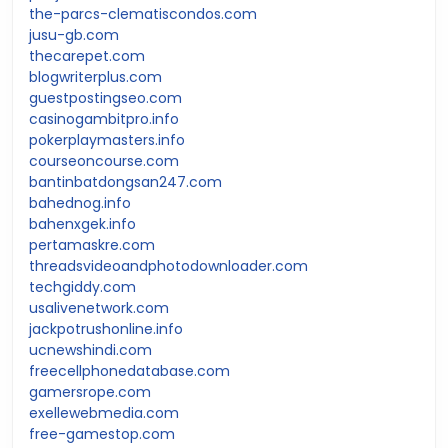
the-parcs-clematiscondos.com
jusu-gb.com
thecarepet.com
blogwriterplus.com
guestpostingseo.com
casinogambitpro.info
pokerplaymasters.info
courseoncourse.com
bantinbatdongsan247.com
bahednog.info
bahenxgek.info
pertamaskre.com
threadsvideoandphotodownloader.com
techgiddy.com
usalivenetwork.com
jackpotrushonline.info
ucnewshindi.com
freecellphonedatabase.com
gamersrope.com
exellewebmedia.com
free-gamestop.com