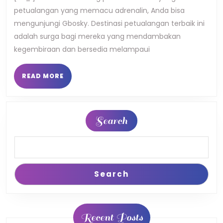
petualangan yang memacu adrenalin, Anda bisa
Pe
mengunjungi Gbosky. Destinasi petualangan terbaik ini
Ut
adalah surga bagi mereka yang mendambakan
bag
kegembiraan dan bersedia melampaui
Pe
READ
READ MORE
MORE
Sen
Search
Search
Recent Posts