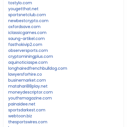
tostylo.com
yougetthat.net
sportsnetclub.com
newbestcrypto.com
oxfordsave.com
iclassicgames.com
saung-artikel.com
fasthokivip2.com
observersports.com
cryptominingplus.com
aquinoticiaspe.com
longhairedfrenchbulldog.com
lawyersforhire.co
businemarket.com
matahari88play.net
moneydescriptor.com
youthsmagazine.com
painaidee.net
sportsdarkest.com
webtoon.biz
thesportswires.com