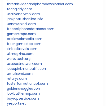
threadsvideoandphotodownloader.com
techgiddy.com
usalivenetwork.com
jackpotrushonline.info
ucnewshindi.com
freecellphonedatabase.com
gamersrope.com
exellewebmedia.com
free-gamestop.com
sinbadtravels.com
ukmagzine.com
wareztech.org
usabestnetwork.com
jessepinkmanoutfit.com
umailsend.com
retarys.com
fasterformationcpf.com
goldensnuggles.com
lookbattlemap.com
buyrdpservice.com
yesport.net