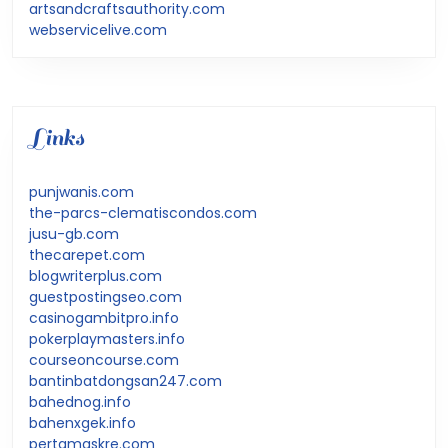
artsandcraftsauthority.com
webservicelive.com
Links
punjwanis.com
the-parcs-clematiscondos.com
jusu-gb.com
thecarepet.com
blogwriterplus.com
guestpostingseo.com
casinogambitpro.info
pokerplaymasters.info
courseoncourse.com
bantinbatdongsan247.com
bahednog.info
bahenxgek.info
pertamaskre.com