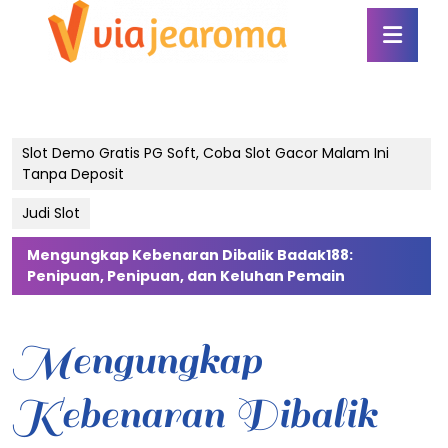
Skip
Ope
to
Butt
content
Skip
to
content
Slot Demo Gratis PG Soft, Coba Slot Gacor Malam Ini
Tanpa Deposit
Judi Slot
Mengungkap Kebenaran Dibalik Badak188:
Penipuan, Penipuan, dan Keluhan Pemain
Mengungkap
Kebenaran Dibalik