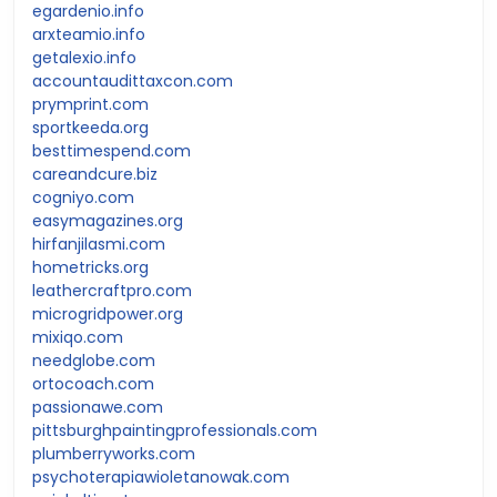
egardenio.info
arxteamio.info
getalexio.info
accountaudittaxcon.com
prymprint.com
sportkeeda.org
besttimespend.com
careandcure.biz
cogniyo.com
easymagazines.org
hirfanjilasmi.com
hometricks.org
leathercraftpro.com
microgridpower.org
mixiqo.com
needglobe.com
ortocoach.com
passionawe.com
pittsburghpaintingprofessionals.com
plumberryworks.com
psychoterapiawioletanowak.com