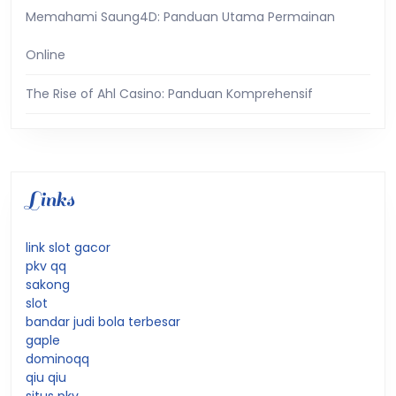
Memahami Saung4D: Panduan Utama Permainan
Online
The Rise of Ahl Casino: Panduan Komprehensif
Links
link slot gacor
pkv qq
sakong
slot
bandar judi bola terbesar
gaple
dominoqq
qiu qiu
situs pkv