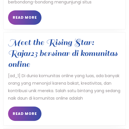
Game
berbondong-bondong mengunjungi situs
Online
READ
READ MORE
MORE
Meet the Rising Star:
Raja123 bersinar di komunitas
Meet
online
the
[ad_1] Di dunia komunitas online yang luas, ada banyak
orang yang menonjol karena bakat, kreativitas, dan
Rising
kontribusi unik mereka. Salah satu bintang yang sedang
Star:
naik daun di komunitas online adalah
Raja123
READ
READ MORE
bersinar
MORE