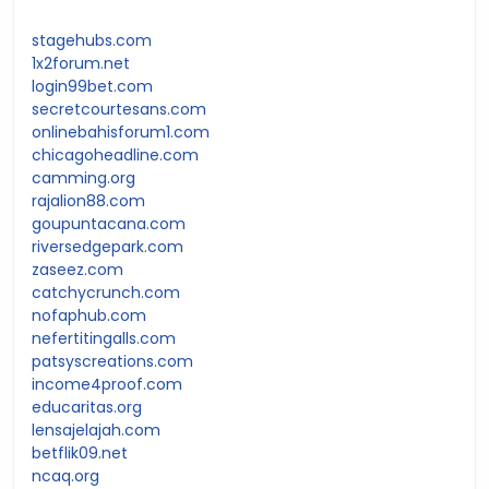
stagehubs.com
1x2forum.net
login99bet.com
secretcourtesans.com
onlinebahisforum1.com
chicagoheadline.com
camming.org
rajalion88.com
goupuntacana.com
riversedgepark.com
zaseez.com
catchycrunch.com
nofaphub.com
nefertitingalls.com
patsyscreations.com
income4proof.com
educaritas.org
lensajelajah.com
betflik09.net
ncaq.org