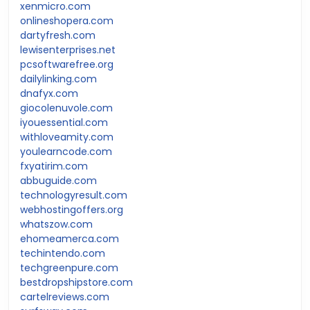
xenmicro.com
onlineshopera.com
dartyfresh.com
lewisenterprises.net
pcsoftwarefree.org
dailylinking.com
dnafyx.com
giocolenuvole.com
iyouessential.com
withloveamity.com
youlearncode.com
fxyatirim.com
abbuguide.com
technologyresult.com
webhostingoffers.org
whatszow.com
ehomeamerca.com
techintendo.com
techgreenpure.com
bestdropshipstore.com
cartelreviews.com