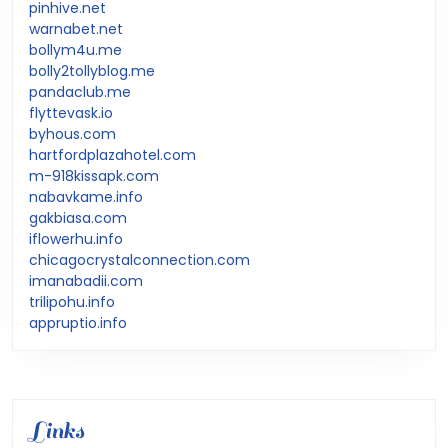
pinhive.net
warnabet.net
bollym4u.me
bolly2tollyblog.me
pandaclub.me
flyttevask.io
byhous.com
hartfordplazahotel.com
m-918kissapk.com
nabavkame.info
gakbiasa.com
iflowerhu.info
chicagocrystalconnection.com
imanabadii.com
trilipohu.info
appruptio.info
Links