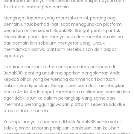
akuntabilitas hanya memperburuk ketidakpercayaan dan
frustrasi di antara para pemain.
Mengingat laporan yang meresahkan ini, penting bagi
pemain untuk berhati-hati saat menggunakan platform
perjudian online seperti Badak188. Sangat penting untuk
melakukan penelitian menyeluruh dan membaca ulasan
dari pemain lain sebelum menyetor uang, untuk
memastikan bahwa platform tersebut sah dan dapat
dipercaya.
Jika Anda menjadi korban penipuan atau penipuan di
Badak188, penting untuk melaporkan pengalaman Anda
kepada pihak yang berwenang dan mencari bantuan
hukum jika diperlukan. Dengan bersuara dan membagikan
cerita Anda, Anda dapat membantu melindungi pemain lain
agar tidak jatuh ke dalam perangkap yang sama dan
meminta pertanggungjawaban platform seperti Badak188
atas tindakan mereka.
Kesimpulannya, kebenaran di balik Badak188 sama sekali
tidak glamor. Laporan penipuan, penipuan, dan keluhan