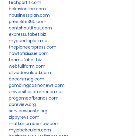
techporfit.com
bekasionline.com
nbusinessplan.com
greenlife360.com
cantshoutitout.com
expressufabet.biz
mypuertoplata.net
thepioneerxpress.com
howtofixissue.com
teamufabet.biz
webfullform.com
allviddownload.com
decorsmag.com
gamblingcasinonews.com
universitiesofamerica.net
progameofbrands.com
qbreview.org
servicewueste.org
zippyrevs.com
matkanumbernow.com
myjobcirculars.com