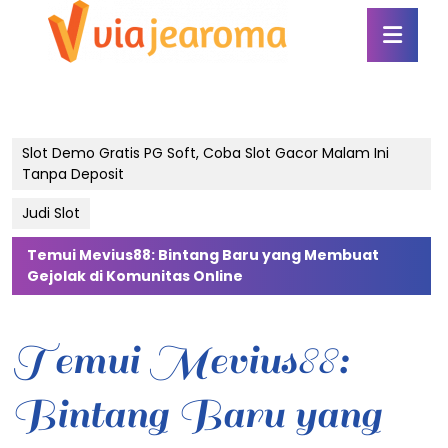
Skip
Ope
to
Butt
content
Skip
to
content
Slot Demo Gratis PG Soft, Coba Slot Gacor Malam Ini
Tanpa Deposit
Judi Slot
Temui Mevius88: Bintang Baru yang Membuat
Gejolak di Komunitas Online
Temui Mevius88:
Bintang Baru yang