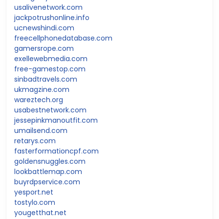
usalivenetwork.com
jackpotrushonline.info
ucnewshindi.com
freecellphonedatabase.com
gamersrope.com
exellewebmedia.com
free-gamestop.com
sinbadtravels.com
ukmagzine.com
wareztech.org
usabestnetwork.com
jessepinkmanoutfit.com
umailsend.com
retarys.com
fasterformationcpf.com
goldensnuggles.com
lookbattlemap.com
buyrdpservice.com
yesport.net
tostylo.com
yougetthat.net