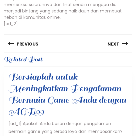
memeriksa salurannya dan lihat sendiri mengapa dia
menjadi bintang yang sedang naik daun dan membuat
heboh di komunitas online.
[ad_2]
Post
PREVIOUS
NEXT
navigation
Previous
Related Post
Next
post:
post:
Bersiaplah untuk
Meningkatkan Pengalaman
Bermain Game Anda dengan
Bersiaplah
AGB99
untuk
[ad_1] Apakah Anda bosan dengan pengalaman
bermain game yang terasa loyo dan membosankan?
Meningkatkan