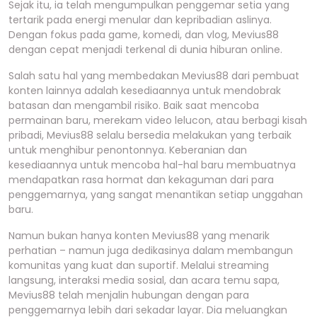
Sejak itu, ia telah mengumpulkan penggemar setia yang
tertarik pada energi menular dan kepribadian aslinya.
Dengan fokus pada game, komedi, dan vlog, Mevius88
dengan cepat menjadi terkenal di dunia hiburan online.
Salah satu hal yang membedakan Mevius88 dari pembuat
konten lainnya adalah kesediaannya untuk mendobrak
batasan dan mengambil risiko. Baik saat mencoba
permainan baru, merekam video lelucon, atau berbagi kisah
pribadi, Mevius88 selalu bersedia melakukan yang terbaik
untuk menghibur penontonnya. Keberanian dan
kesediaannya untuk mencoba hal-hal baru membuatnya
mendapatkan rasa hormat dan kekaguman dari para
penggemarnya, yang sangat menantikan setiap unggahan
baru.
Namun bukan hanya konten Mevius88 yang menarik
perhatian – namun juga dedikasinya dalam membangun
komunitas yang kuat dan suportif. Melalui streaming
langsung, interaksi media sosial, dan acara temu sapa,
Mevius88 telah menjalin hubungan dengan para
penggemarnya lebih dari sekadar layar. Dia meluangkan