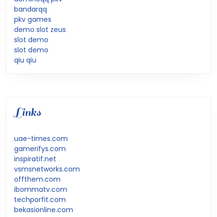
bandarqq
pkv games
demo slot zeus
slot demo
slot demo
qiu qiu
Links
uae-times.com
gamerifys.com
inspiratif.net
vsmsnetworks.com
offthem.com
ibommatv.com
techporfit.com
bekasionline.com