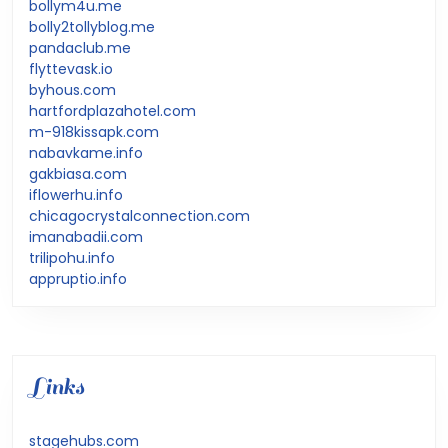
bollym4u.me
bolly2tollyblog.me
pandaclub.me
flyttevask.io
byhous.com
hartfordplazahotel.com
m-918kissapk.com
nabavkame.info
gakbiasa.com
iflowerhu.info
chicagocrystalconnection.com
imanabadii.com
trilipohu.info
appruptio.info
Links
stagehubs.com