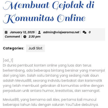
Membuat Gejolak di
Komunitas Online
January
admin@viajearom
January 12, 2025
|
admin@viajearoma.net
|
0
12,
Comment
|
2:30 pm
2025
Categories:
Judi Slot
[ad_1]
Di dunia pembuat konten online yang luas dan terus
berkembang, ada beberapa bintang bersinar yang menonjol
dari yang lain. Salah satu bintang yang sedang naik daun
adalah Mevius88, seorang individu berbakat dan karismatik
yang telah membuat gebrakan di komunitas online dengan
perpaduan unik antara humor, kreativitas, dan semangat.
Mevius88, yang bernama asli Alex, pertama kali muncul
beberapa tahun lalu dengan saluran YouTube debutnya.