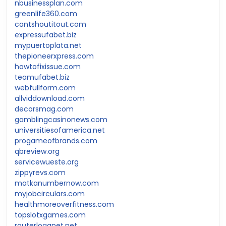
nbusinessplan.com
greenlife360.com
cantshoutitout.com
expressufabet.biz
mypuertoplata.net
thepioneerxpress.com
howtofixissue.com
teamufabet.biz
webfullform.com
allviddownload.com
decorsmag.com
gamblingcasinonews.com
universitiesofamerica.net
progameofbrands.com
qbreview.org
servicewueste.org
zippyrevs.com
matkanumbernow.com
myjobcirculars.com
healthmoreoverfitness.com
topslotxgames.com
routerloggnet.net