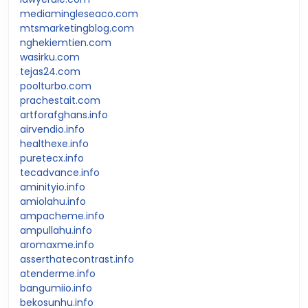
mediamingleseaco.com
mtsmarketingblog.com
nghekiemtien.com
wasirku.com
tejas24.com
poolturbo.com
prachestait.com
artforafghans.info
airvendio.info
healthexe.info
puretecx.info
tecadvance.info
aminityio.info
amiolahu.info
ampacheme.info
ampullahu.info
aromaxme.info
asserthatecontrast.info
atenderme.info
bangumiio.info
bekosunhu.info