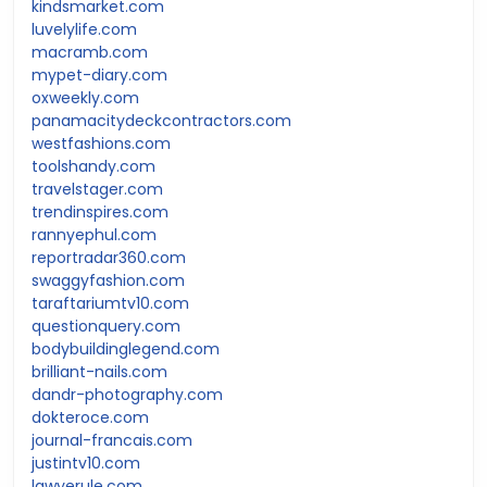
kindsmarket.com
luvelylife.com
macramb.com
mypet-diary.com
oxweekly.com
panamacitydeckcontractors.com
westfashions.com
toolshandy.com
travelstager.com
trendinspires.com
rannyephul.com
reportradar360.com
swaggyfashion.com
taraftariumtv10.com
questionquery.com
bodybuildinglegend.com
brilliant-nails.com
dandr-photography.com
dokteroce.com
journal-francais.com
justintv10.com
lawyerule.com