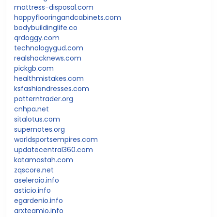
mattress-disposal.com
happyflooringandcabinets.com
bodybuildinglife.co
qrdoggy.com
technologygud.com
realshocknews.com
pickgb.com
healthmistakes.com
ksfashiondresses.com
patterntrader.org
cnhpa.net
sitalotus.com
supernotes.org
worldsportsempires.com
updatecentral360.com
katamastah.com
zqscore.net
aseleraio.info
asticio.info
egardenio.info
arxteamio.info