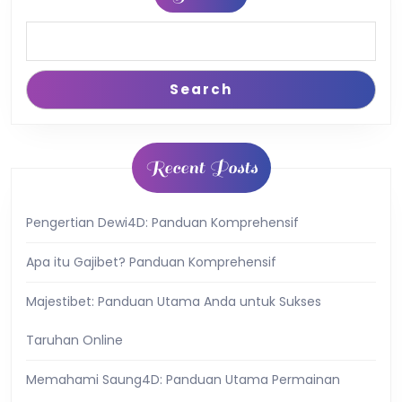
Search
Recent Posts
Pengertian Dewi4D: Panduan Komprehensif
Apa itu Gajibet? Panduan Komprehensif
Majestibet: Panduan Utama Anda untuk Sukses
Taruhan Online
Memahami Saung4D: Panduan Utama Permainan