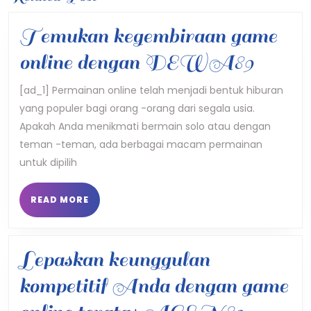
post:
post:
Temukan kegembiraan game
Temu
online dengan DEWA89
kegem
[ad_1] Permainan online telah menjadi bentuk hiburan
yang populer bagi orang -orang dari segala usia.
game
Apakah Anda menikmati bermain solo atau dengan
online
teman -teman, ada berbagai macam permainan
denga
untuk dipilih
DEW
READ
READ MORE
MORE
Lepaskan keunggulan
kompetitif Anda dengan game