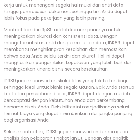
kerja untuk menangani segala hal mulai dari entri data
hingga pemrosesan dokumen, sehingga tim Anda dapat
lebih fokus pada pekerjaan yang lebih penting.
Manfaat lain dari Rp89 adalah kemampuannya untuk
meningkatkan akurasi dan konsistensi data. Dengan
mengotomatiskan entri dan pemrosesan data, IDR89 dapat
membantu menghilangkan kesalahan dan memastikan
bahwa data Anda selalu terkini dan akurat. Hal ini dapat
menghasilkan pengambilan keputusan yang lebih baik dan
meningkatkan kinerja bisnis secara keseluruhan.
IDR89 juga menawarkan skalabilitas yang tak tertandingi,
sehingga ideal untuk bisnis segala ukuran. Baik Anda startup
kecil atau perusahaan besar, IDR89 dapat dengan mudah
beradaptasi dengan kebutuhan Anda dan berkembang
bersama bisnis Anda. Fleksibilitas ini menjadikannya solusi
hemat biaya yang dapat memberikan nilai jangka panjang
bagi organisasi Anda.
Selain manfaat ini, IDR89 juga menawarkan kemampuan
analisis dan pelaporan tingkat lanjut. Dengan alat analitik