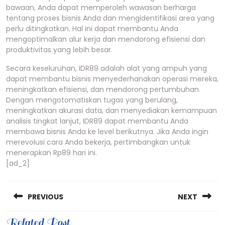
bawaan, Anda dapat memperoleh wawasan berharga
tentang proses bisnis Anda dan mengidentifikasi area yang
perlu ditingkatkan. Hal ini dapat membantu Anda
mengoptimalkan alur kerja dan mendorong efisiensi dan
produktivitas yang lebih besar.
Secara keseluruhan, IDR89 adalah alat yang ampuh yang
dapat membantu bisnis menyederhanakan operasi mereka,
meningkatkan efisiensi, dan mendorong pertumbuhan.
Dengan mengotomatiskan tugas yang berulang,
meningkatkan akurasi data, dan menyediakan kemampuan
analisis tingkat lanjut, IDR89 dapat membantu Anda
membawa bisnis Anda ke level berikutnya. Jika Anda ingin
merevolusi cara Anda bekerja, pertimbangkan untuk
menerapkan Rp89 hari ini.
[ad_2]
Post
PREVIOUS
NEXT
navigation
Previous
Related Post
Next