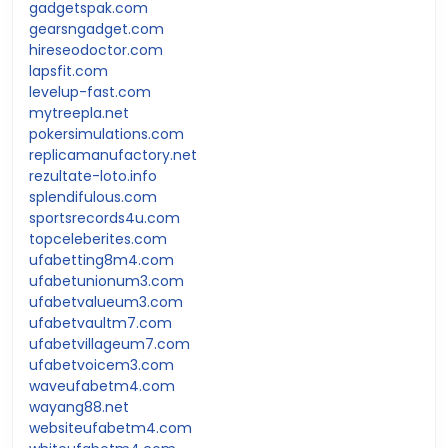
gadgetspak.com
gearsngadget.com
hireseodoctor.com
lapsfit.com
levelup-fast.com
mytreepla.net
pokersimulations.com
replicamanufactory.net
rezultate-loto.info
splendifulous.com
sportsrecords4u.com
topceleberites.com
ufabetting8m4.com
ufabetunionum3.com
ufabetvalueum3.com
ufabetvaultm7.com
ufabetvillageum7.com
ufabetvoicem3.com
waveufabetm4.com
wayang88.net
websiteufabetm4.com