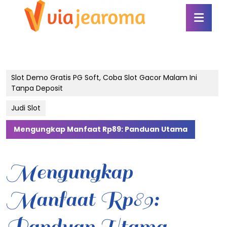
Skip
Ope
to
Butt
content
Skip
to
content
Slot Demo Gratis PG Soft, Coba Slot Gacor Malam Ini
Tanpa Deposit
Judi Slot
Mengungkap Manfaat Rp89: Panduan Utama
Mengungkap
Manfaat Rp89:
Panduan Utama