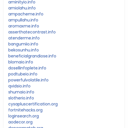
aminityio.info
amiolahu.info
ampacheme.info
ampullahu.info
aromaxme.info
asserthatecontrast.info
atenderme.info
bangumiio.info
bekosunhu.info
beneficialgrandiose.info
blomaio.info
dosellinfoplete.info
podtubeio.info
powerfulvolatile.info
qvidsio.info
shumaio.info
slotherio.info
cysapluscertification.org
fortnitehacks.org
loginsearch.org
aodecor.org
donorsmatch.org