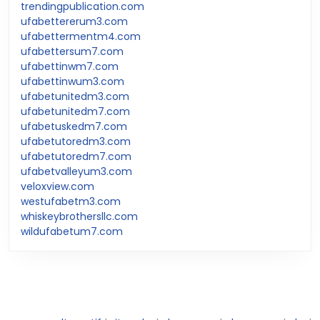
trendingpublication.com
ufabettererum3.com
ufabettermentm4.com
ufabettersum7.com
ufabettinwm7.com
ufabettinwum3.com
ufabetunitedm3.com
ufabetunitedm7.com
ufabetuskedm7.com
ufabetutoredm3.com
ufabetutoredm7.com
ufabetvalleyum3.com
veloxview.com
westufabetm3.com
whiskeybrothersllc.com
wildufabetum7.com