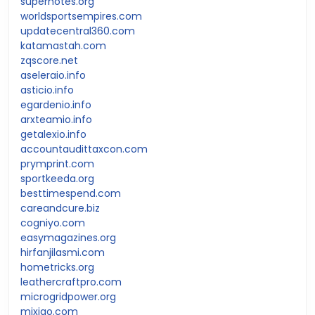
supernotes.org
worldsportsempires.com
updatecentral360.com
katamastah.com
zqscore.net
aseleraio.info
asticio.info
egardenio.info
arxteamio.info
getalexio.info
accountaudittaxcon.com
prymprint.com
sportkeeda.org
besttimespend.com
careandcure.biz
cogniyo.com
easymagazines.org
hirfanjilasmi.com
hometricks.org
leathercraftpro.com
microgridpower.org
mixiqo.com