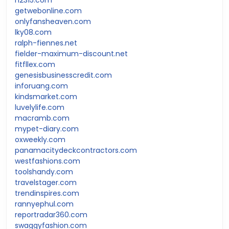
getwebonline.com
onlyfansheaven.com
lky08.com
ralph-fiennes.net
fielder-maximum-discount.net
fitfllex.com
genesisbusinesscredit.com
inforuang.com
kindsmarket.com
luvelylife.com
macramb.com
mypet-diary.com
oxweekly.com
panamacitydeckcontractors.com
westfashions.com
toolshandy.com
travelstager.com
trendinspires.com
rannyephul.com
reportradar360.com
swaggyfashion.com