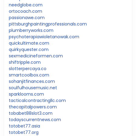
needglobe.com
ortocoach.com
passionawe.com
pittsburghpaintingprofessionals.com
plumberryworks.com
psychoterapiawioletanowak.com
quickultimate.com
quirkyquester.com
sexmedicineformen.com
shiftripple.com
slotterpercaya.co
smartcoolbox.com
sohanjitfinances.com
soulfulhousemusic.net
sparklooms.com
tacticalcontractingllc.com
thecapitalpowers.com
tobabet88slot3.com
todayscurrentnews.com
totobet77.asia
totobet77.org