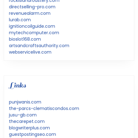
rockislandroastery.com
directselling-pro.com
revenuealarm.com
lurab.com
ignitioncoilguide.com
mytechcomputer.com
bioslot168.com
artsandcraftsauthority.com
webservicelive.com
Links
punjwanis.com
the-parcs-clematiscondos.com
jusu-gb.com
thecarepet.com
blogwriterplus.com
guestpostingseo.com