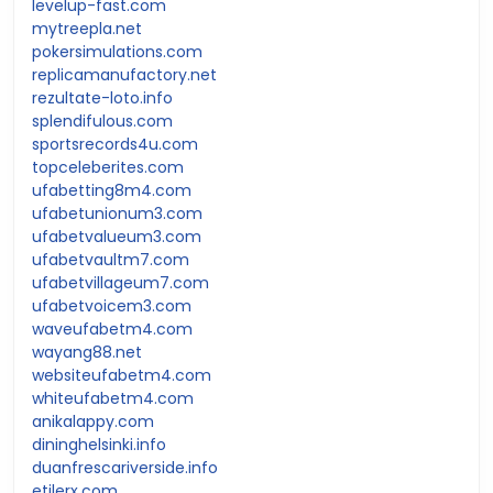
levelup-fast.com
mytreepla.net
pokersimulations.com
replicamanufactory.net
rezultate-loto.info
splendifulous.com
sportsrecords4u.com
topceleberites.com
ufabetting8m4.com
ufabetunionum3.com
ufabetvalueum3.com
ufabetvaultm7.com
ufabetvillageum7.com
ufabetvoicem3.com
waveufabetm4.com
wayang88.net
websiteufabetm4.com
whiteufabetm4.com
anikalappy.com
dininghelsinki.info
duanfrescariverside.info
etilerx.com