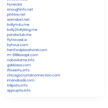
hyves.biz
enoughinfo.net
pinhive.net
warnabet.net
bollym4u.me
bolly2tollyblog.me
pandaclub.me
flyttevask.io
byhous.com
hartfordplazahotel.com
m-918kissapk.com
nabavkame.info
gakbiasa.com
iflowerhu.info
chicagocrystalconnection.com
imanabadii.com
trilipohu.info
appruptio.info