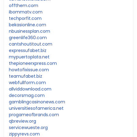
offthem.com
ibommatv.com
techporfit.com
bekasionline.com
nbusinessplan.com
greenlife360.com
cantshoutitout.com
expressufabet.biz
mypuertoplata.net
thepioneerxpress.com
howtofixissue.com
teamufabet.biz
webfullform.com
allviddownload.com
decorsmag.com
gamblingcasinonews.com
universitiesofamerica.net
progameofbrands.com
qbreview.org
servicewueste.org
zippyrevs.com