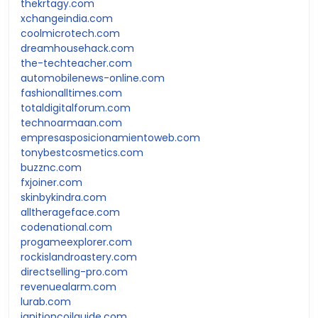
thekrtagy.com
xchangeindia.com
coolmicrotech.com
dreamhousehack.com
the-techteacher.com
automobilenews-online.com
fashionalltimes.com
totaldigitalforum.com
technoarmaan.com
empresasposicionamientoweb.com
tonybestcosmetics.com
buzznc.com
fxjoiner.com
skinbykindra.com
alltherageface.com
codenational.com
progameexplorer.com
rockislandroastery.com
directselling-pro.com
revenuealarm.com
lurab.com
ignitioncoilguide.com