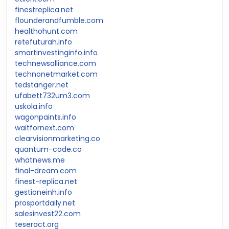
finestreplica.net
flounderandfumble.com
healthohunt.com
retefuturah.info
smartinvestinginfo.info
technewsalliance.com
technonetmarket.com
tedstanger.net
ufabett732um3.com
uskola.info
wagonpaints.info
waitfornext.com
clearvisionmarketing.co
quantum-code.co
whatnews.me
final-dream.com
finest-replica.net
gestioneinh.info
prosportdaily.net
salesinvest22.com
teseract.org