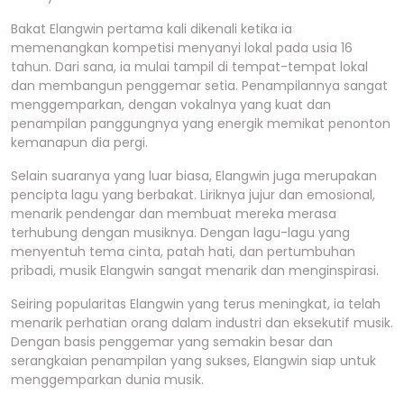
Bakat Elangwin pertama kali dikenali ketika ia
memenangkan kompetisi menyanyi lokal pada usia 16
tahun. Dari sana, ia mulai tampil di tempat-tempat lokal
dan membangun penggemar setia. Penampilannya sangat
menggemparkan, dengan vokalnya yang kuat dan
penampilan panggungnya yang energik memikat penonton
kemanapun dia pergi.
Selain suaranya yang luar biasa, Elangwin juga merupakan
pencipta lagu yang berbakat. Liriknya jujur ​​dan emosional,
menarik pendengar dan membuat mereka merasa
terhubung dengan musiknya. Dengan lagu-lagu yang
menyentuh tema cinta, patah hati, dan pertumbuhan
pribadi, musik Elangwin sangat menarik dan menginspirasi.
Seiring popularitas Elangwin yang terus meningkat, ia telah
menarik perhatian orang dalam industri dan eksekutif musik.
Dengan basis penggemar yang semakin besar dan
serangkaian penampilan yang sukses, Elangwin siap untuk
menggemparkan dunia musik.