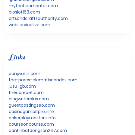
mytechcomputer.com
bioslot168.com
artsandcraftsauthority.com
webservicelive.com
Links
punjwanis.com
the-parcs-clematiscondos.com
jusu-gb.com
thecarepet.com
blogwriterplus.com
guestpostingseo.com
casinogambitpro.info
pokerplaymasters.info
courseoncourse.com
bantinbatdongsan247.com