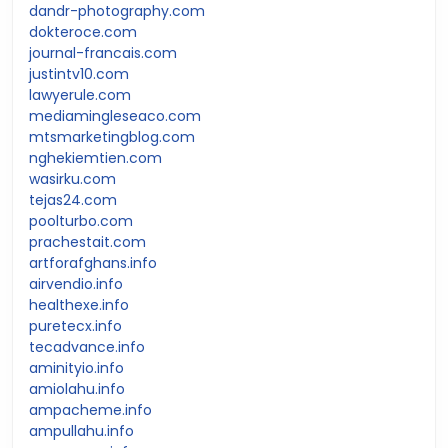
dandr-photography.com
dokteroce.com
journal-francais.com
justintv10.com
lawyerule.com
mediamingleseaco.com
mtsmarketingblog.com
nghekiemtien.com
wasirku.com
tejas24.com
poolturbo.com
prachestait.com
artforafghans.info
airvendio.info
healthexe.info
puretecx.info
tecadvance.info
aminityio.info
amiolahu.info
ampacheme.info
ampullahu.info