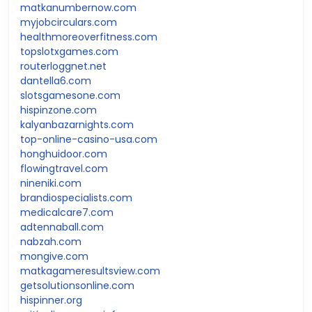
matkanumbernow.com
myjobcirculars.com
healthmoreoverfitness.com
topslotxgames.com
routerloggnet.net
dantella6.com
slotsgamesone.com
hispinzone.com
kalyanbazarnights.com
top-online-casino-usa.com
honghuidoor.com
flowingtravel.com
nineniki.com
brandiospecialists.com
medicalcare7.com
adtennaball.com
nabzah.com
mongive.com
matkagameresultsview.com
getsolutionsonline.com
hispinner.org