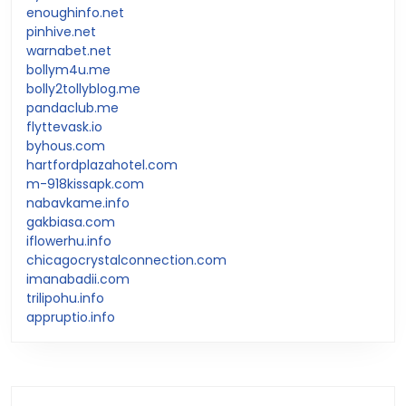
enoughinfo.net
pinhive.net
warnabet.net
bollym4u.me
bolly2tollyblog.me
pandaclub.me
flyttevask.io
byhous.com
hartfordplazahotel.com
m-918kissapk.com
nabavkame.info
gakbiasa.com
iflowerhu.info
chicagocrystalconnection.com
imanabadii.com
trilipohu.info
appruptio.info