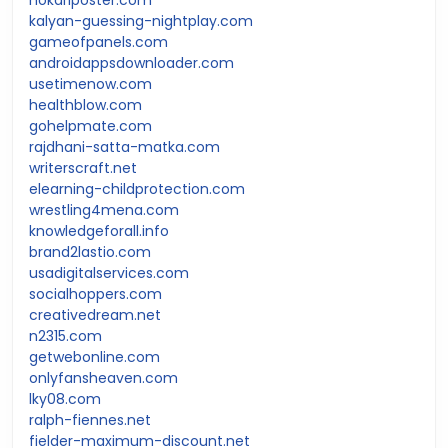
kalyan-guessing-nightplay.com
gameofpanels.com
androidappsdownloader.com
usetimenow.com
healthblow.com
gohelpmate.com
rajdhani-satta-matka.com
writerscraft.net
elearning-childprotection.com
wrestling4mena.com
knowledgeforall.info
brand2lastio.com
usadigitalservices.com
socialhoppers.com
creativedream.net
n2315.com
getwebonline.com
onlyfansheaven.com
lky08.com
ralph-fiennes.net
fielder-maximum-discount.net