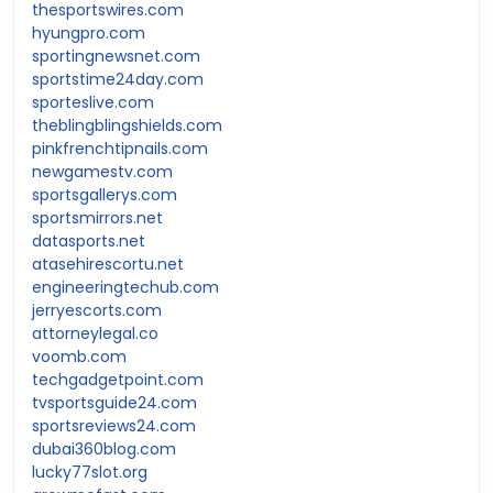
thesportswires.com
hyungpro.com
sportingnewsnet.com
sportstime24day.com
sporteslive.com
theblingblingshields.com
pinkfrenchtipnails.com
newgamestv.com
sportsgallerys.com
sportsmirrors.net
datasports.net
atasehirescortu.net
engineeringtechub.com
jerryescorts.com
attorneylegal.co
voomb.com
techgadgetpoint.com
tvsportsguide24.com
sportsreviews24.com
dubai360blog.com
lucky77slot.org