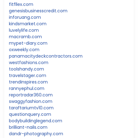
fitfllex.com
genesisbusinesscredit.com
inforuang.com
kindsmarket.com
luvelylife.com
macramb.com
mypet-diary.com
oxweekly.com
panamacitydeckcontractors.com
westfashions.com
toolshandy.com
travelstager.com
trendinspires.com
rannyephul.com
reportradar360.com
swaggyfashion.com
taraftariumtv10.com
questionquery.com
bodybuildinglegend.com
brilliant-nails.com
dandr-photography.com