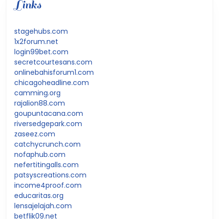
Links
stagehubs.com
1x2forum.net
login99bet.com
secretcourtesans.com
onlinebahisforum1.com
chicagoheadline.com
camming.org
rajalion88.com
goupuntacana.com
riversedgepark.com
zaseez.com
catchycrunch.com
nofaphub.com
nefertitingalls.com
patsyscreations.com
income4proof.com
educaritas.org
lensajelajah.com
betflik09.net