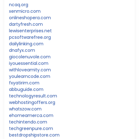
ncaq.org
xenmicro.com
onlineshopera.com
dartyfresh.com
lewisenterprises.net
pcsoftwarefree.org
dailylinking.com
dnafyx.com
giocolenuvole.com
iyouessential.com
withloveamity.com
youlearncode.com
fxyatirim.com
abbuguide.com
technologyresult.com
webhostingoffers.org
whatszow.com
ehomeamerca.com
techintendo.com
techgreenpure.com
bestdropshipstore.com