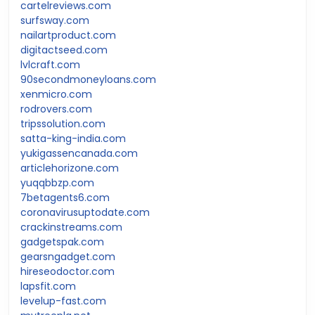
cartelreviews.com
surfsway.com
nailartproduct.com
digitactseed.com
lvlcraft.com
90secondmoneyloans.com
xenmicro.com
rodrovers.com
tripssolution.com
satta-king-india.com
yukigassencanada.com
articlehorizone.com
yuqqbbzp.com
7betagents6.com
coronavirusuptodate.com
crackinstreams.com
gadgetspak.com
gearsngadget.com
hireseodoctor.com
lapsfit.com
levelup-fast.com