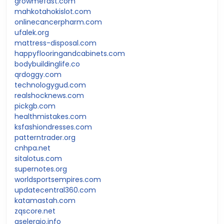
growmefast.com
mahkotahokislot.com
onlinecancerpharm.com
ufalek.org
mattress-disposal.com
happyflooringandcabinets.com
bodybuildinglife.co
qrdoggy.com
technologygud.com
realshocknews.com
pickgb.com
healthmistakes.com
ksfashiondresses.com
patterntrader.org
cnhpa.net
sitalotus.com
supernotes.org
worldsportsempires.com
updatecentral360.com
katamastah.com
zqscore.net
aseleraio.info