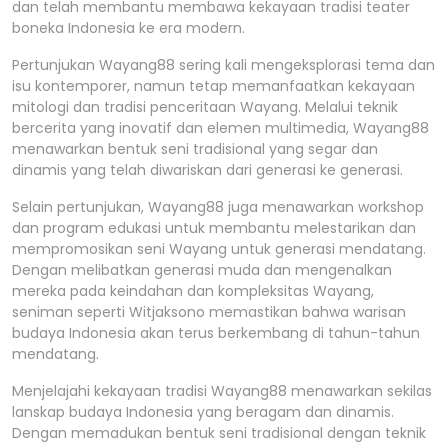
dan telah membantu membawa kekayaan tradisi teater
boneka Indonesia ke era modern.
Pertunjukan Wayang88 sering kali mengeksplorasi tema dan
isu kontemporer, namun tetap memanfaatkan kekayaan
mitologi dan tradisi penceritaan Wayang. Melalui teknik
bercerita yang inovatif dan elemen multimedia, Wayang88
menawarkan bentuk seni tradisional yang segar dan
dinamis yang telah diwariskan dari generasi ke generasi.
Selain pertunjukan, Wayang88 juga menawarkan workshop
dan program edukasi untuk membantu melestarikan dan
mempromosikan seni Wayang untuk generasi mendatang.
Dengan melibatkan generasi muda dan mengenalkan
mereka pada keindahan dan kompleksitas Wayang,
seniman seperti Witjaksono memastikan bahwa warisan
budaya Indonesia akan terus berkembang di tahun-tahun
mendatang.
Menjelajahi kekayaan tradisi Wayang88 menawarkan sekilas
lanskap budaya Indonesia yang beragam dan dinamis.
Dengan memadukan bentuk seni tradisional dengan teknik