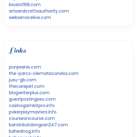
bioslot168.com
artsandcraftsauthority.com
webservicelive.com
Links
punjwanis.com
the-parcs-clematiscondos.com
jusu-gb.com
thecarepet.com
blogwriterplus.com
guestpostingseo.com
casinogambitpro.info
pokerplaymasters.info
courseoncourse.com
bantinbatdongsan247.com
bahednog.info