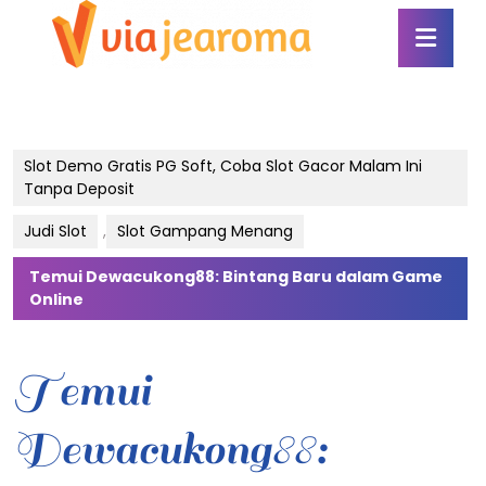
Skip
Ope
to
Butt
content
Skip
to
content
Slot Demo Gratis PG Soft, Coba Slot Gacor Malam Ini
Tanpa Deposit
Judi Slot
,
Slot Gampang Menang
Temui Dewacukong88: Bintang Baru dalam Game
Online
Temui
Dewacukong88: