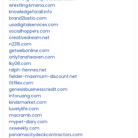
wrestling4mena.com
knowledgeforall.info
brand2lastio.com
usadigitalservices.com
socialhoppers.com
creativedream.net
n2315.com
getwebonline.com
onlyfansheaven.com
lky08.com
ralph-fiennes.net
fielder-maximum-discount.net
fitfllex.com
genesisbusinesscredit.com
inforuang.com
kindsmarket.com
luvelylife.com
macramb.com
mypet-diary.com
oxweekly.com
panamacitydeckcontractors.com