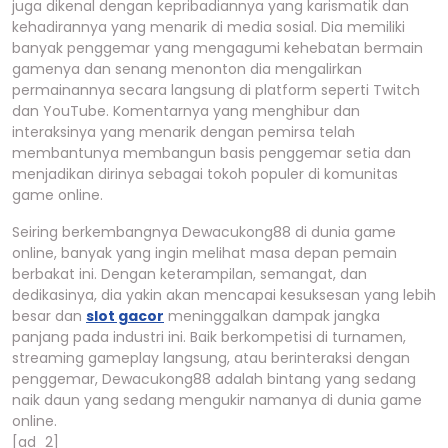
juga dikenal dengan kepribadiannya yang karismatik dan
kehadirannya yang menarik di media sosial. Dia memiliki
banyak penggemar yang mengagumi kehebatan bermain
gamenya dan senang menonton dia mengalirkan
permainannya secara langsung di platform seperti Twitch
dan YouTube. Komentarnya yang menghibur dan
interaksinya yang menarik dengan pemirsa telah
membantunya membangun basis penggemar setia dan
menjadikan dirinya sebagai tokoh populer di komunitas
game online.
Seiring berkembangnya Dewacukong88 di dunia game
online, banyak yang ingin melihat masa depan pemain
berbakat ini. Dengan keterampilan, semangat, dan
dedikasinya, dia yakin akan mencapai kesuksesan yang lebih
besar dan
slot gacor
meninggalkan dampak jangka
panjang pada industri ini. Baik berkompetisi di turnamen,
streaming gameplay langsung, atau berinteraksi dengan
penggemar, Dewacukong88 adalah bintang yang sedang
naik daun yang sedang mengukir namanya di dunia game
online.
[ad_2]