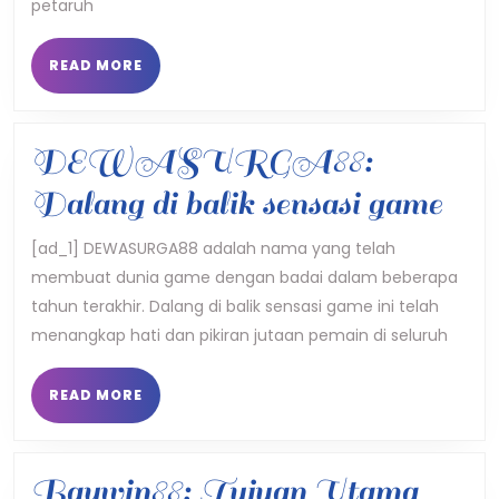
petaruh
Platform
Taruhan
READ
READ MORE
MORE
Online
Terbaik
DEWASURGA88:
DE
Dalang di balik sensasi game
Dal
[ad_1] DEWASURGA88 adalah nama yang telah
membuat dunia game dengan badai dalam beberapa
di
tahun terakhir. Dalang di balik sensasi game ini telah
bali
menangkap hati dan pikiran jutaan pemain di seluruh
sens
READ
READ MORE
gam
MORE
Baywin88: Tujuan Utama