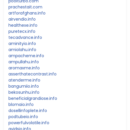
poolturbo.com
prachestait.com
artforafghans.info
airvendio.info
healthexe.info
puretecx.info
tecadvance.info
aminityio.info
amiolahu.info
ampacheme.info
ampullahu.info
aromaxme.info
asserthatecontrast.info
atenderme.info
bangumiio.info
bekosunhu.info
beneficialgrandiose.info
blomaio.info
dosellinfoplete.info
podtubeio.info
powerfulvolatile.info
qvidsio.info