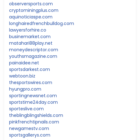
observersports.com
cryptominingplus.com
aquinoticiaspe.com
longhairedfrenchbulldog.com
lawyersforhire.co
businemarket.com
matahari88play.net
moneydescriptor.com
youthsmagazine.com
painaidee.net
sportsdarkest.com
webtoon.biz
thesportswires.com
hyungpro.com
sportingnewsnet.com
sportstime24day.com
sporteslive.com
theblingblingshields.com
pinkfrenchtipnails.com
newgamestv.com
sportsgallerys.com