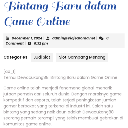
Bintang Baru dalam
Game Online
December
admin@viajearom
December 1, 2024
|
admin@viajearoma.net
|
0
1,
Comment
|
8:32 pm
2024
Categories:
Judi Slot
Slot Gampang Menang
[ad_1]
Temui Dewacukong88: Bintang Baru dalam Game Online
Game online telah menjadi fenomena global, menarik
jutaan pemain dari seluruh dunia. Dengan maraknya game
kompetitif dan esports, telah terjadi peningkatan jumlah
gamer berbakat yang terkenal di industri ini. Salah satu
bintang yang sedang naik daun adalah Dewacukong88,
seorang pemain terampil yang telah membuat gebrakan di
komunitas game online.