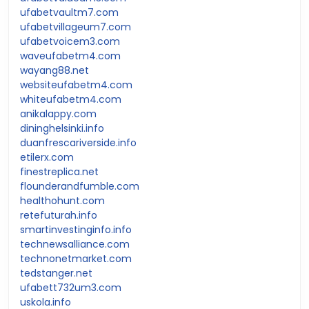
ufabetvaultm7.com
ufabetvillageum7.com
ufabetvoicem3.com
waveufabetm4.com
wayang88.net
websiteufabetm4.com
whiteufabetm4.com
anikalappy.com
dininghelsinki.info
duanfrescariverside.info
etilerx.com
finestreplica.net
flounderandfumble.com
healthohunt.com
retefuturah.info
smartinvestinginfo.info
technewsalliance.com
technonetmarket.com
tedstanger.net
ufabett732um3.com
uskola.info