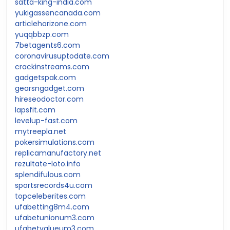
satta-king-india.com
yukigassencanada.com
articlehorizone.com
yuqqbbzp.com
7betagents6.com
coronavirusuptodate.com
crackinstreams.com
gadgetspak.com
gearsngadget.com
hireseodoctor.com
lapsfit.com
levelup-fast.com
mytreepla.net
pokersimulations.com
replicamanufactory.net
rezultate-loto.info
splendifulous.com
sportsrecords4u.com
topceleberites.com
ufabetting8m4.com
ufabetunionum3.com
ufabetvalueum3.com