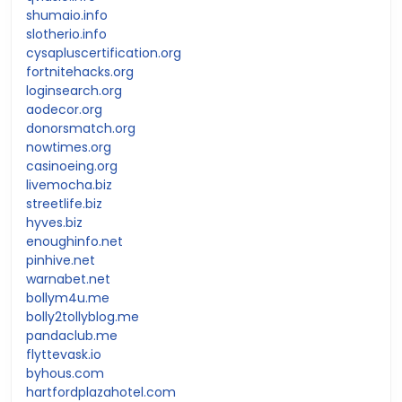
shumaio.info
slotherio.info
cysapluscertification.org
fortnitehacks.org
loginsearch.org
aodecor.org
donorsmatch.org
nowtimes.org
casinoeing.org
livemocha.biz
streetlife.biz
hyves.biz
enoughinfo.net
pinhive.net
warnabet.net
bollym4u.me
bolly2tollyblog.me
pandaclub.me
flyttevask.io
byhous.com
hartfordplazahotel.com