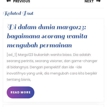
PREVIOUS
NEXT
navigation
Previous
Related Post
Next
post:
post:
Di dalam dunia margo123:
bagaimana seorang wanita
Di
mengubah permainan
dalam
[ad_1] Margo123 bukanlah wanita biasa. Dia adalah
seorang perintis, seorang visioner, dan game-changer
dunia
di bidangnya. Dengan perspektif dan ide -ide
margo123:
inovatifnya yang unik, dia mengubah cara kita berpikir
bagaimana
tentang bisnis,
seorang
READ
READ MORE
MORE
wanita