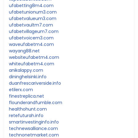
ufabetting8m4.com
ufabetunionum3.com
ufabetvalueum3.com
ufabetvaultm7.com
ufabetvillageum7.com
ufabetvoicem3.com
waveufabetm4.com
wayang88.net
websiteufabetm4.com
whiteufabetm4.com
anikalappy.com
dininghelsinki.info
duanfrescariverside.info
etilerx.com
finestreplica.net
flounderandfumble.com
healthohunt.com
retefuturah.info
smartinvestinginfo.info
technewsalliance.com
technonetmarket.com