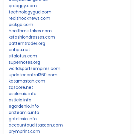
qrdoggy.com
technologygud.com
realshocknews.com
pickgb.com
healthmistakes.com
ksfashiondresses.com
patterntrader.org
cnhpa.net
sitalotus.com
supernotes.org
worldsportsempires.com
updatecentral360.com
katamastah.com
zqscore.net
aseleraio.info
asticio.info
egardenio.info
arxteamio.info
getalexio.info
accountaudittaxcon.com
prymprint.com