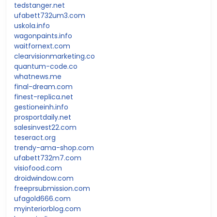
tedstanger.net
ufabett732um3.com
uskola.info
wagonpaints.info
waitfornext.com
clearvisionmarketing.co
quantum-code.co
whatnews.me
final-dream.com
finest-replica.net
gestioneinh.info
prosportdaily.net
salesinvest22.com
teseract.org
trendy-ama-shop.com
ufabett732m7.com
visiofood.com
droidwindow.com
freeprsubmission.com
ufagold666.com
myinteriorblog.com