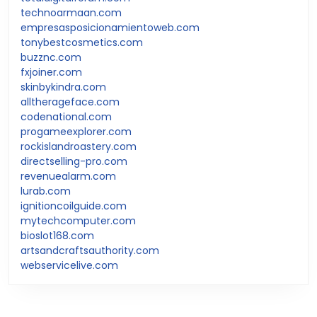
technoarmaan.com
empresasposicionamientoweb.com
tonybestcosmetics.com
buzznc.com
fxjoiner.com
skinbykindra.com
alltherageface.com
codenational.com
progameexplorer.com
rockislandroastery.com
directselling-pro.com
revenuealarm.com
lurab.com
ignitioncoilguide.com
mytechcomputer.com
bioslot168.com
artsandcraftsauthority.com
webservicelive.com