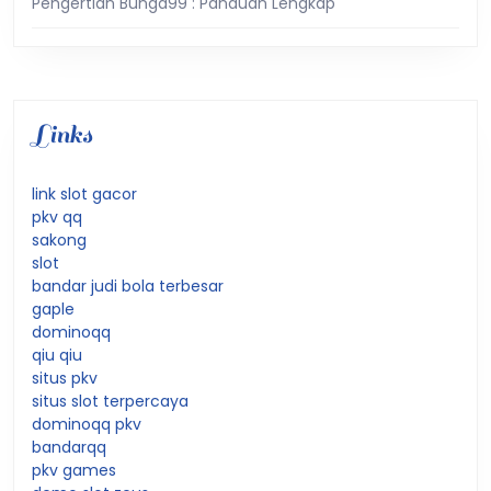
Pengertian Bunga99 : Panduan Lengkap
Links
link slot gacor
pkv qq
sakong
slot
bandar judi bola terbesar
gaple
dominoqq
qiu qiu
situs pkv
situs slot terpercaya
dominoqq pkv
bandarqq
pkv games