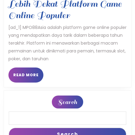
Lebih Dekat Platform Game
Mengungkap
Online Populer
Rahasia
[ad_1] MPO88Asia adalah platform game online populer
yang mendapatkan daya tarik dalam beberapa tahun
MPO88Asia:
terakhir. Platform ini menawarkan berbagai macam
Melihat
permainan untuk dinikmati para pemain, termasuk slot,
Lebih
poker, dan taruhan
Dekat
READ
READ MORE
MORE
Platform
Game
Search
Online
Populer
Search