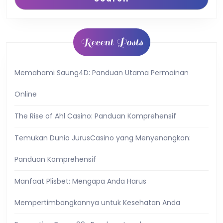
Recent Posts
Memahami Saung4D: Panduan Utama Permainan
Online
The Rise of Ahl Casino: Panduan Komprehensif
Temukan Dunia JurusCasino yang Menyenangkan:
Panduan Komprehensif
Manfaat Plisbet: Mengapa Anda Harus
Mempertimbangkannya untuk Kesehatan Anda