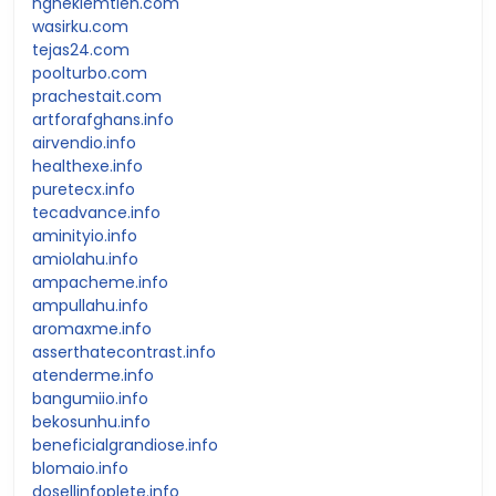
nghekiemtien.com
wasirku.com
tejas24.com
poolturbo.com
prachestait.com
artforafghans.info
airvendio.info
healthexe.info
puretecx.info
tecadvance.info
aminityio.info
amiolahu.info
ampacheme.info
ampullahu.info
aromaxme.info
asserthatecontrast.info
atenderme.info
bangumiio.info
bekosunhu.info
beneficialgrandiose.info
blomaio.info
dosellinfoplete.info