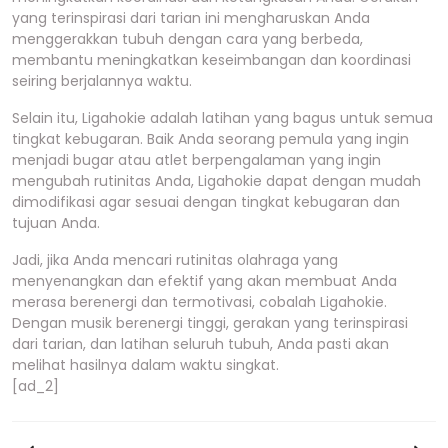
yang terinspirasi dari tarian ini mengharuskan Anda
menggerakkan tubuh dengan cara yang berbeda,
membantu meningkatkan keseimbangan dan koordinasi
seiring berjalannya waktu.
Selain itu, Ligahokie adalah latihan yang bagus untuk semua
tingkat kebugaran. Baik Anda seorang pemula yang ingin
menjadi bugar atau atlet berpengalaman yang ingin
mengubah rutinitas Anda, Ligahokie dapat dengan mudah
dimodifikasi agar sesuai dengan tingkat kebugaran dan
tujuan Anda.
Jadi, jika Anda mencari rutinitas olahraga yang
menyenangkan dan efektif yang akan membuat Anda
merasa berenergi dan termotivasi, cobalah Ligahokie.
Dengan musik berenergi tinggi, gerakan yang terinspirasi
dari tarian, dan latihan seluruh tubuh, Anda pasti akan
melihat hasilnya dalam waktu singkat.
[ad_2]
Post