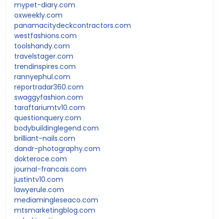
mypet-diary.com
oxweekly.com
panamacitydeckcontractors.com
westfashions.com
toolshandy.com
travelstager.com
trendinspires.com
rannyephul.com
reportradar360.com
swaggyfashion.com
taraftariumtv10.com
questionquery.com
bodybuildinglegend.com
brilliant-nails.com
dandr-photography.com
dokteroce.com
journal-francais.com
justintv10.com
lawyerule.com
mediamingleseaco.com
mtsmarketingblog.com