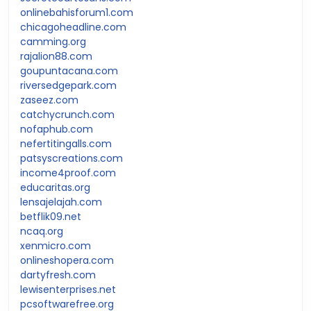
onlinebahisforum1.com
chicagoheadline.com
camming.org
rajalion88.com
goupuntacana.com
riversedgepark.com
zaseez.com
catchycrunch.com
nofaphub.com
nefertitingalls.com
patsyscreations.com
income4proof.com
educaritas.org
lensajelajah.com
betflik09.net
ncaq.org
xenmicro.com
onlineshopera.com
dartyfresh.com
lewisenterprises.net
pcsoftwarefree.org