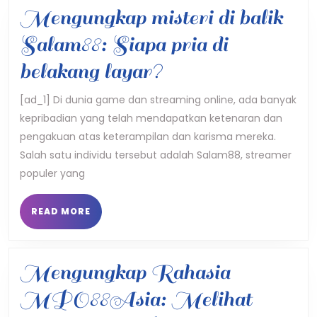
mengubah
Mengungkap misteri di balik
permainan
Salam88: Siapa pria di
Mengungkap
belakang layar?
misteri
[ad_1] Di dunia game dan streaming online, ada banyak
kepribadian yang telah mendapatkan ketenaran dan
di
pengakuan atas keterampilan dan karisma mereka.
balik
Salah satu individu tersebut adalah Salam88, streamer
Salam88:
populer yang
Siapa
READ
READ MORE
MORE
pria
di
Mengungkap Rahasia
belakang
MPO88Asia: Melihat
layar?