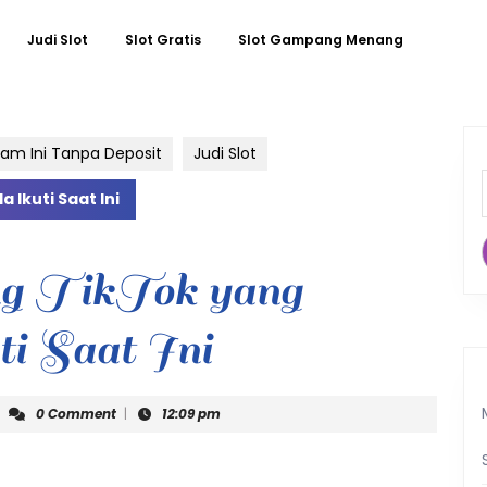
Judi Slot
Slot Gratis
Slot Gampang Menang
lam Ini Tanpa Deposit
Judi Slot
 Ikuti Saat Ini
ng TikTok yang
i Saat Ini
dmin@viajearoma.net
0 Comment
|
12:09 pm