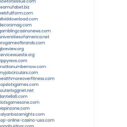
howtofixissue.com
teamufabet.biz
webfullform.com
allviddownload.com
decorsmag.com
gamblingcasinonews.com
universitiesofamerica.net
progameofbrands.com
qbreview.org
servicewueste.org
zippyrevs.com
matkanumbernow.com
myjobcirculars.com
healthmoreoverfitness.com
topslotxgames.com
routerloggnet.net
dantella6.com
slotsgamesone.com
hispinzone.com
kalyanbazarnights.com
top-online-casino-usa.com
honghuidoor.com