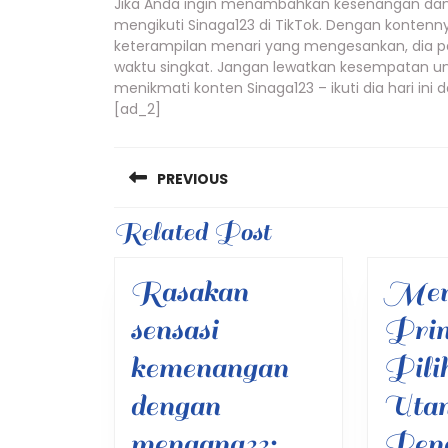
Jika Anda ingin menambahkan kesenangan dan h
mengikuti Sinaga123 di TikTok. Dengan konten
keterampilan menari yang mengesankan, dia pa
waktu singkat. Jangan lewatkan kesempatan 
menikmati konten Sinaga123 – ikuti dia hari ini 
[ad_2]
Post
PREVIOUS
navigation
Previous
Related Post
post:
Rasakan
Men
sensasi
Prim
kemenangan
Pili
dengan
Uta
mengang33:
Pen