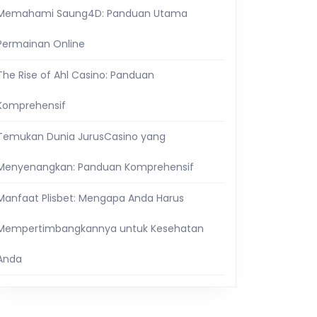
Memahami Saung4D: Panduan Utama
Permainan Online
The Rise of Ahl Casino: Panduan
Komprehensif
Temukan Dunia JurusCasino yang
Menyenangkan: Panduan Komprehensif
Manfaat Plisbet: Mengapa Anda Harus
Mempertimbangkannya untuk Kesehatan
Anda