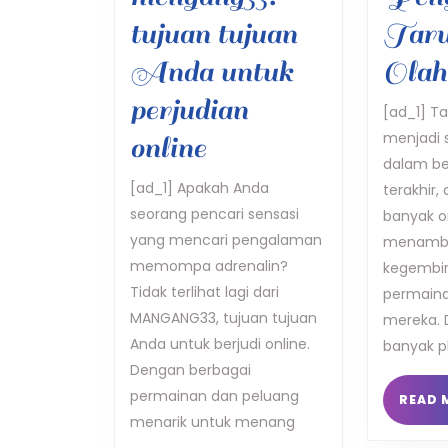
tujuan tujuan
Tar
Anda untuk
Olah
perjudian
[ad_1] T
Rasakan
menjadi 
online
dalam b
sensasi
[ad_1] Apakah Anda
terakhir
seorang pencari sensasi
kemenangan
banyak o
yang mencari pengalaman
menamba
dengan
memompa adrenalin?
kegembir
mengang33:
Tidak terlihat lagi dari
permaina
MANGANG33, tujuan tujuan
mereka. 
tujuan
Anda untuk berjudi online.
banyak p
tujuan
Dengan berbagai
permainan dan peluang
READ 
Anda
menarik untuk menang