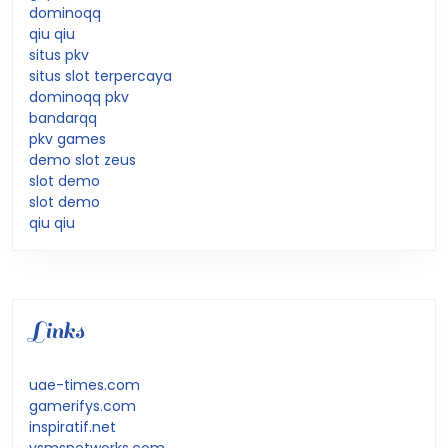
dominoqq
qiu qiu
situs pkv
situs slot terpercaya
dominoqq pkv
bandarqq
pkv games
demo slot zeus
slot demo
slot demo
qiu qiu
Links
uae-times.com
gamerifys.com
inspiratif.net
vsmsnetworks.com