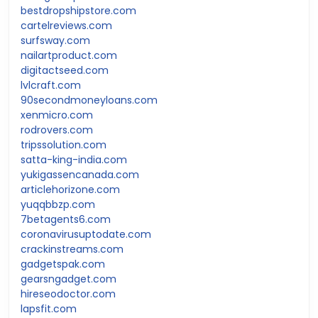
bestdropshipstore.com
cartelreviews.com
surfsway.com
nailartproduct.com
digitactseed.com
lvlcraft.com
90secondmoneyloans.com
xenmicro.com
rodrovers.com
tripssolution.com
satta-king-india.com
yukigassencanada.com
articlehorizone.com
yuqqbbzp.com
7betagents6.com
coronavirusuptodate.com
crackinstreams.com
gadgetspak.com
gearsngadget.com
hireseodoctor.com
lapsfit.com