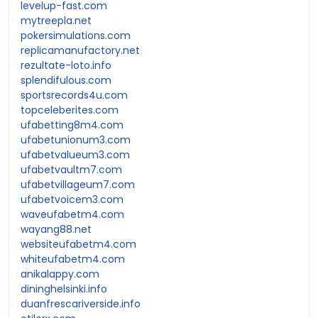
levelup-fast.com
mytreepla.net
pokersimulations.com
replicamanufactory.net
rezultate-loto.info
splendifulous.com
sportsrecords4u.com
topceleberites.com
ufabetting8m4.com
ufabetunionum3.com
ufabetvalueum3.com
ufabetvaultm7.com
ufabetvillageum7.com
ufabetvoicem3.com
waveufabetm4.com
wayang88.net
websiteufabetm4.com
whiteufabetm4.com
anikalappy.com
dininghelsinki.info
duanfrescariverside.info