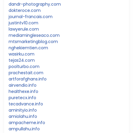
dandr-photography.com
dokteroce.com
journal-francais.com
justintv10.com
lawyerule.com
mediamingleseaco.com
mtsmarketingblog.com
nghekiemtien.com
wasirku.com
tejas24.com
poolturbo.com
prachestait.com
artforafghans.info
airvendio.info
healthexe.info
puretecx.info
tecadvance.info
aminityio.info
amiolahu.info
ampacheme.info
ampullahu.info