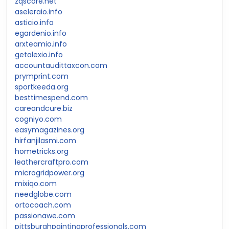
zqscore.net
aseleraio.info
asticio.info
egardenio.info
arxteamio.info
getalexio.info
accountaudittaxcon.com
prymprint.com
sportkeeda.org
besttimespend.com
careandcure.biz
cogniyo.com
easymagazines.org
hirfanjilasmi.com
hometricks.org
leathercraftpro.com
microgridpower.org
mixiqo.com
needglobe.com
ortocoach.com
passionawe.com
pittsburghpaintingprofessionals.com