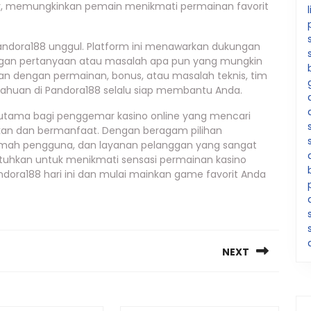
r, memungkinkan pemain menikmati permainan favorit
andora188 unggul. Platform ini menawarkan dukungan
an pertanyaan atau masalah apa pun yang mungkin
n dengan permainan, bonus, atau masalah teknis, tim
huan di Pandora188 selalu siap membantu Anda.
n utama bagi penggemar kasino online yang mencari
n dan bermanfaat. Dengan beragam pilihan
amah pengguna, dan layanan pelanggan yang sangat
utuhkan untuk menikmati sensasi permainan kasino
dora188 hari ini dan mulai mainkan game favorit Anda
NEXT
Next
post: