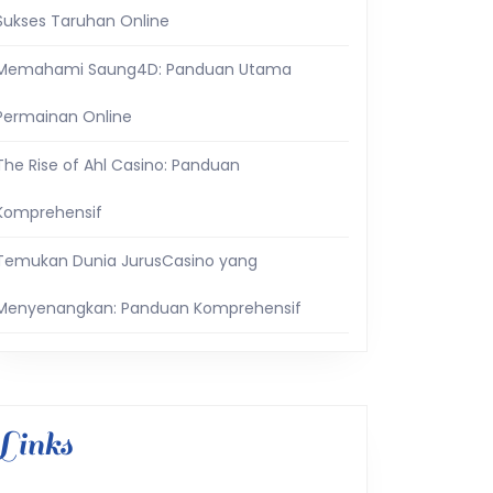
Sukses Taruhan Online
Memahami Saung4D: Panduan Utama
Permainan Online
The Rise of Ahl Casino: Panduan
Komprehensif
Temukan Dunia JurusCasino yang
Menyenangkan: Panduan Komprehensif
Links