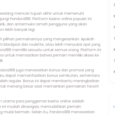
n sedang mencari tujuan akhir untuk memenuhi
gi Pandora188. Platform kasino online populer ini
ik, dan antarmuka ramah pengguna yang akan
lebih banyak lagi.
alah pilihan permainannya yang mengesankan. Apakah
 blackjack dan roulette, atau lebih menyukai opsi yang
dora188 memiliki sesuatu untuk semua orang. Platform ini
a untuk memastikan bahwa pemain memiliki akses ke
l.
andora188 juga menawarkan bonus dan promosi yang
aru dapat memanfaatkan bonus sambutan, sementara
iah reguler. Bonus ini dapat membantu meningkatkan
tuk menang besar saat memainkan permainan favorit
an utama para penggemar kasino online adalah
 ini mudah dinavigasi, memudahkan pemain
mulai bermain. Selain itu, Pandora188 menawarkan