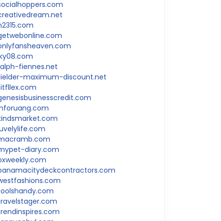
socialhoppers.com
creativedream.net
n2315.com
getwebonline.com
onlyfansheaven.com
lky08.com
ralph-fiennes.net
fielder-maximum-discount.net
fitfllex.com
genesisbusinesscredit.com
inforuang.com
kindsmarket.com
luvelylife.com
macramb.com
mypet-diary.com
oxweekly.com
panamacitydeckcontractors.com
westfashions.com
toolshandy.com
travelstager.com
trendinspires.com