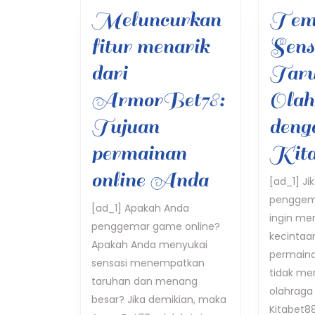
Meluncurkan
Tem
fitur menarik
Sens
dari
Tar
ArmorBet78:
Olah
Tujuan
deng
permainan
Kita
Meluncurk
online Anda
[ad_1] J
fitur
penggem
[ad_1] Apakah Anda
ingin me
penggemar game online?
menarik
kecintaa
Apakah Anda menyukai
dari
permaina
sensasi menempatkan
tidak me
ArmorBet
taruhan dan menang
olahraga
besar? Jika demikian, maka
Tujuan
Kitabet8