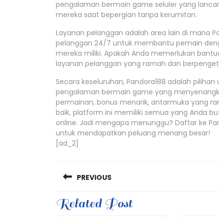
pengalaman bermain game seluler yang lanca
mereka saat bepergian tanpa kerumitan.
Layanan pelanggan adalah area lain di mana P
pelanggan 24/7 untuk membantu pemain deng
mereka miliki. Apakah Anda memerlukan bantua
layanan pelanggan yang ramah dan berpengeta
Secara keseluruhan, Pandora188 adalah piliha
pengalaman bermain game yang menyenangka
permainan, bonus menarik, antarmuka yang r
baik, platform ini memiliki semua yang Anda b
online. Jadi mengapa menunggu? Daftar ke Pan
untuk mendapatkan peluang menang besar!
[ad_2]
Post
PREVIOUS
navigation
Previous
Related Post
post: