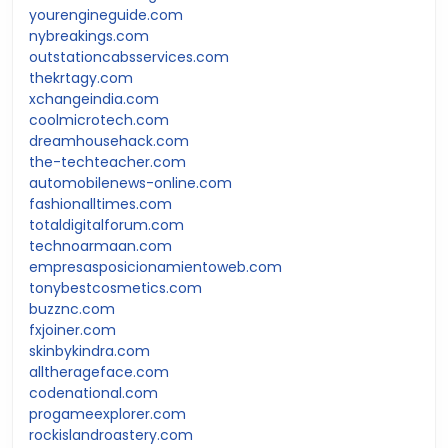
yourengineguide.com
nybreakings.com
outstationcabsservices.com
thekrtagy.com
xchangeindia.com
coolmicrotech.com
dreamhousehack.com
the-techteacher.com
automobilenews-online.com
fashionalltimes.com
totaldigitalforum.com
technoarmaan.com
empresasposicionamientoweb.com
tonybestcosmetics.com
buzznc.com
fxjoiner.com
skinbykindra.com
alltherageface.com
codenational.com
progameexplorer.com
rockislandroastery.com