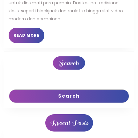
untuk dinikmati para pemain. Dari kasino tradisional
yang
klasik seperti blackjack dan roulette hingga slot video
Seru:
modern dan permainan
Tinjauan
READ
READ MORE
MORE
Komprehensif
Search
Search
Recent Posts