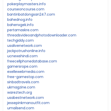
pokerplaymasters.info
courseoncourse.com
bantinbatdongsan247.com
bahednog.info
bahenxgek.info
pertamaskre.com
threadsvideoandphotodownloader.com
techgiddy.com
usalivenetwork.com
jackpotrushonline.info
ucnewshindi.com
freecellphonedatabase.com
gamersrope.com
exellewebmedia.com
free-gamestop.com
sinbadtravels.com
ukmagzine.com
wareztech.org
usabestnetwork.com
jessepinkmanoutfit.com
umailsend.com