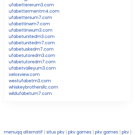
ufabettererum3.com
ufabettermentm4.com
ufabettersum7.com
ufabettinwm7.com
ufabettinwum3.com
ufabetunitedm3.com
ufabetunitedm7.com
ufabetuskedm7.com
ufabetutoredm3.com
ufabetutoredm7.com
ufabetvalleyum3.com
veloxview.com
westufabetm3.com
whiskeybrothersllc.com
wildufabetum7.com
menuqq alternatif
|
situs pkv
|
pkv games
|
pkv games
|
pkv
|