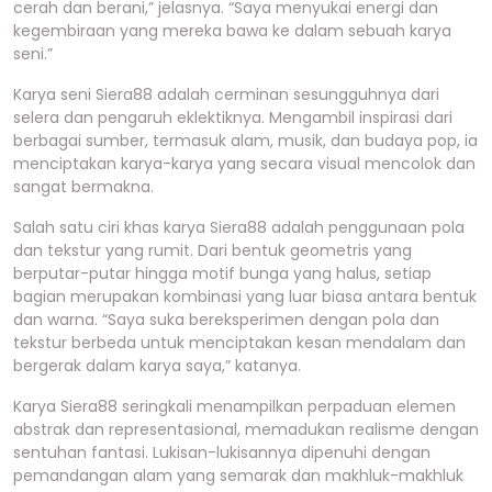
cerah dan berani,” jelasnya. “Saya menyukai energi dan
kegembiraan yang mereka bawa ke dalam sebuah karya
seni.”
Karya seni Siera88 adalah cerminan sesungguhnya dari
selera dan pengaruh eklektiknya. Mengambil inspirasi dari
berbagai sumber, termasuk alam, musik, dan budaya pop, ia
menciptakan karya-karya yang secara visual mencolok dan
sangat bermakna.
Salah satu ciri khas karya Siera88 adalah penggunaan pola
dan tekstur yang rumit. Dari bentuk geometris yang
berputar-putar hingga motif bunga yang halus, setiap
bagian merupakan kombinasi yang luar biasa antara bentuk
dan warna. “Saya suka bereksperimen dengan pola dan
tekstur berbeda untuk menciptakan kesan mendalam dan
bergerak dalam karya saya,” katanya.
Karya Siera88 seringkali menampilkan perpaduan elemen
abstrak dan representasional, memadukan realisme dengan
sentuhan fantasi. Lukisan-lukisannya dipenuhi dengan
pemandangan alam yang semarak dan makhluk-makhluk