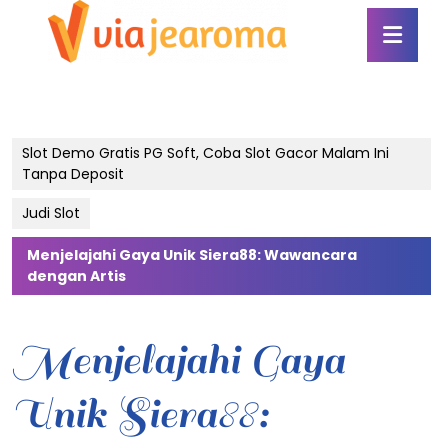
Skip
Ope
to
Butt
content
Skip
to
content
Slot Demo Gratis PG Soft, Coba Slot Gacor Malam Ini
Tanpa Deposit
Judi Slot
Menjelajahi Gaya Unik Siera88: Wawancara
dengan Artis
Menjelajahi Gaya
Unik Siera88: