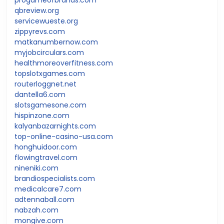
qbreview.org
servicewueste.org
zippyrevs.com
matkanumbernow.com
myjobcirculars.com
healthmoreoverfitness.com
topslotxgames.com
routerloggnet.net
dantella6.com
slotsgamesone.com
hispinzone.com
kalyanbazarnights.com
top-online-casino-usa.com
honghuidoor.com
flowingtravel.com
nineniki.com
brandiospecialists.com
medicalcare7.com
adtennaball.com
nabzah.com
mongive.com