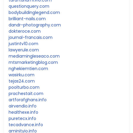
questionquery.com
bodybuildinglegend.com
brilliant-nails.com
dandr-photography.com
dokteroce.com
journal-francais.com
justintv10.com
lawyerule.com
mediamingleseaco.com
mtsmarketingblog.com
nghekiemtien.com
wasirku.com
tejas24.com
poolturbo.com
prachestait.com
artforafghans.info
airvendio.info
healthexe.info
puretecx.info
tecadvance.info
aminityio.info