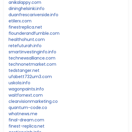
anikalappy.com
dininghelsinki.info
duanfrescariverside.info
etilerx.com
finestreplica.net
flounderandfumble.com
healthohunt.com
retefuturah.info
smartinvestinginfo.info
technewsalliance.com
technonetmarket.com
tedstanger.net
ufabett732um3.com
uskola.info
wagonpaints.info
waitfornext.com
clearvisionmarketing.co
quantum-code.co
whatnews.me
final-dream.com
finest-replica.net