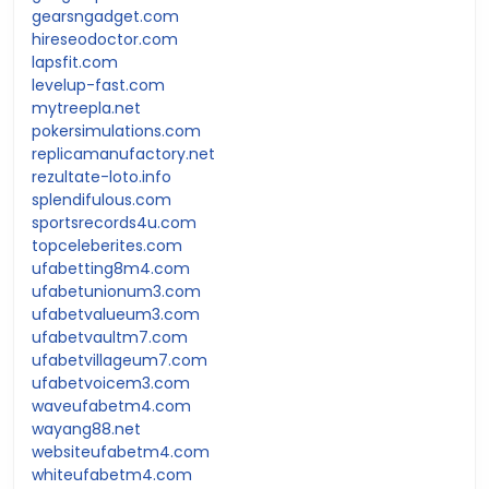
gearsngadget.com
hireseodoctor.com
lapsfit.com
levelup-fast.com
mytreepla.net
pokersimulations.com
replicamanufactory.net
rezultate-loto.info
splendifulous.com
sportsrecords4u.com
topceleberites.com
ufabetting8m4.com
ufabetunionum3.com
ufabetvalueum3.com
ufabetvaultm7.com
ufabetvillageum7.com
ufabetvoicem3.com
waveufabetm4.com
wayang88.net
websiteufabetm4.com
whiteufabetm4.com