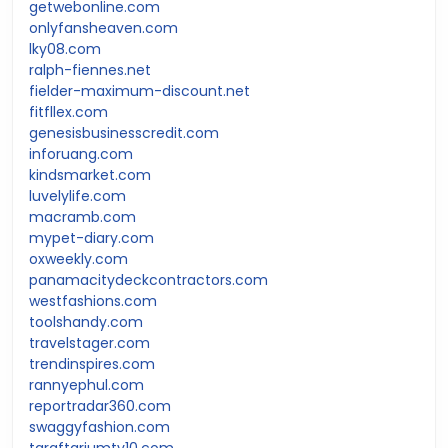
getwebonline.com
onlyfansheaven.com
lky08.com
ralph-fiennes.net
fielder-maximum-discount.net
fitfllex.com
genesisbusinesscredit.com
inforuang.com
kindsmarket.com
luvelylife.com
macramb.com
mypet-diary.com
oxweekly.com
panamacitydeckcontractors.com
westfashions.com
toolshandy.com
travelstager.com
trendinspires.com
rannyephul.com
reportradar360.com
swaggyfashion.com
taraftariumtv10.com