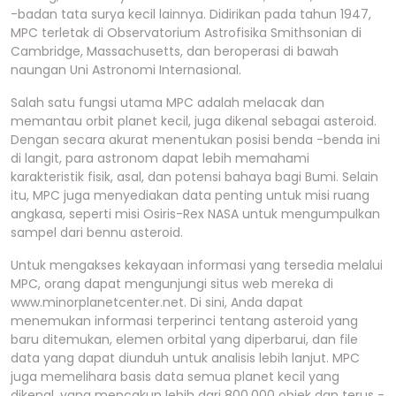
-badan tata surya kecil lainnya. Didirikan pada tahun 1947,
MPC terletak di Observatorium Astrofisika Smithsonian di
Cambridge, Massachusetts, dan beroperasi di bawah
naungan Uni Astronomi Internasional.
Salah satu fungsi utama MPC adalah melacak dan
memantau orbit planet kecil, juga dikenal sebagai asteroid.
Dengan secara akurat menentukan posisi benda -benda ini
di langit, para astronom dapat lebih memahami
karakteristik fisik, asal, dan potensi bahaya bagi Bumi. Selain
itu, MPC juga menyediakan data penting untuk misi ruang
angkasa, seperti misi Osiris-Rex NASA untuk mengumpulkan
sampel dari bennu asteroid.
Untuk mengakses kekayaan informasi yang tersedia melalui
MPC, orang dapat mengunjungi situs web mereka di
www.minorplanetcenter.net. Di sini, Anda dapat
menemukan informasi terperinci tentang asteroid yang
baru ditemukan, elemen orbital yang diperbarui, dan file
data yang dapat diunduh untuk analisis lebih lanjut. MPC
juga memelihara basis data semua planet kecil yang
dikenal, yang mencakup lebih dari 800.000 objek dan terus -