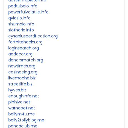
podtubeio.info
powerfulvolatile.info
qvidsio.info
shumaio.info
slotherio.info
cysapluscertification.org
fortnitehacks.org
loginsearch.org
aodecor.org
donorsmatch.org
nowtimes.org
casinoeing.org
livemocha.biz
streetlife.biz
hyves.biz
enoughinfo.net
pinhive.net
warnabet.net
bollym4u.me
bolly2tollyblog.me
pandaclub.me