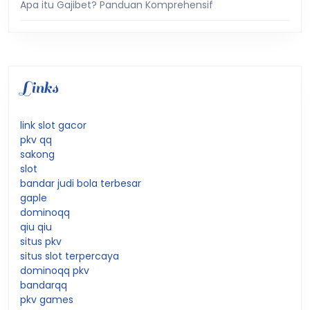
Apa itu Gajibet? Panduan Komprehensif
Links
link slot gacor
pkv qq
sakong
slot
bandar judi bola terbesar
gaple
dominoqq
qiu qiu
situs pkv
situs slot terpercaya
dominoqq pkv
bandarqq
pkv games