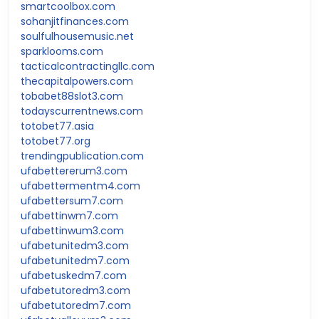
smartcoolbox.com
sohanjitfinances.com
soulfulhousemusic.net
sparklooms.com
tacticalcontractingllc.com
thecapitalpowers.com
tobabet88slot3.com
todayscurrentnews.com
totobet77.asia
totobet77.org
trendingpublication.com
ufabettererum3.com
ufabettermentm4.com
ufabettersum7.com
ufabettinwm7.com
ufabettinwum3.com
ufabetunitedm3.com
ufabetunitedm7.com
ufabetuskedm7.com
ufabetutoredm3.com
ufabetutoredm7.com