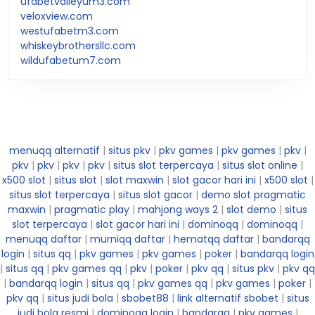
ufabetvalleyum3.com
veloxview.com
westufabetm3.com
whiskeybrothersllc.com
wildufabetum7.com
menuqq alternatif
|
situs pkv
|
pkv games
|
pkv games
|
pkv
|
pkv
|
pkv
|
pkv
|
pkv
|
situs slot terpercaya
|
situs slot online
|
x500 slot
|
situs slot
|
slot maxwin
|
slot gacor hari ini
|
x500 slot
|
situs slot terpercaya
|
situs slot gacor
|
demo slot pragmatic
maxwin
|
pragmatic play
|
mahjong ways 2
|
slot demo
|
situs
slot terpercaya
|
slot gacor hari ini
|
dominoqq
|
dominoqq
|
menuqq daftar
|
murniqq daftar
|
hematqq daftar
|
bandarqq
login
|
situs qq
|
pkv games
|
pkv games
|
poker
|
bandarqq login
|
situs qq
|
pkv games qq
|
pkv
|
poker
|
pkv qq
|
situs pkv
|
pkv qq
|
bandarqq login
|
situs qq
|
pkv games qq
|
pkv games
|
poker
|
pkv qq
|
situs judi bola
|
sbobet88
|
link alternatif sbobet
|
situs
judi bola resmi
|
dominoqq login
|
bandarqq
|
pkv games
|