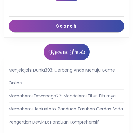
Search
Recent Posts
Menjelajahi Dunia303: Gerbang Anda Menuju Game
Online
Memahami Dewanaga77: Mendalami Fitur-Fiturnya
Memahami Jeniustoto: Panduan Taruhan Cerdas Anda
Pengertian Dewi4D: Panduan Komprehensif