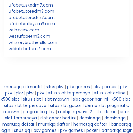
ufabetuskedm7.com
ufabetutoredm3.com
ufabetutoredm7.com
ufabetvalleyum3.com
veloxview.com
westufabetm3.com
whiskeybrothersllc.com
wildufabetum7.com
menuqq alternatif
|
situs pkv
|
pkv games
|
pkv games
|
pkv
|
pkv
|
pkv
|
pkv
|
pkv
|
situs slot terpercaya
|
situs slot online
|
x500 slot
|
situs slot
|
slot maxwin
|
slot gacor hari ini
|
x500 slot
|
situs slot terpercaya
|
situs slot gacor
|
demo slot pragmatic
maxwin
|
pragmatic play
|
mahjong ways 2
|
slot demo
|
situs
slot terpercaya
|
slot gacor hari ini
|
dominoqq
|
dominoqq
|
menuqq daftar
|
murniqq daftar
|
hematqq daftar
|
bandarqq
login
|
situs qq
|
pkv games
|
pkv games
|
poker
|
bandarqq login