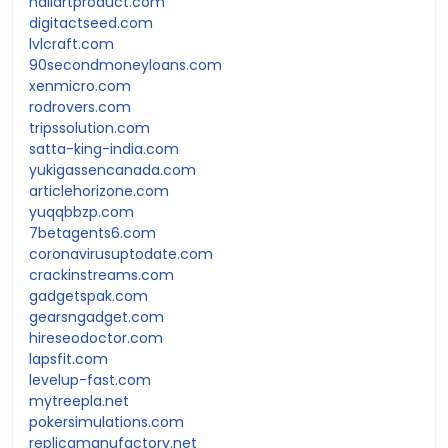
nailartproduct.com
digitactseed.com
lvlcraft.com
90secondmoneyloans.com
xenmicro.com
rodrovers.com
tripssolution.com
satta-king-india.com
yukigassencanada.com
articlehorizone.com
yuqqbbzp.com
7betagents6.com
coronavirusuptodate.com
crackinstreams.com
gadgetspak.com
gearsngadget.com
hireseodoctor.com
lapsfit.com
levelup-fast.com
mytreepla.net
pokersimulations.com
replicamanufactory.net