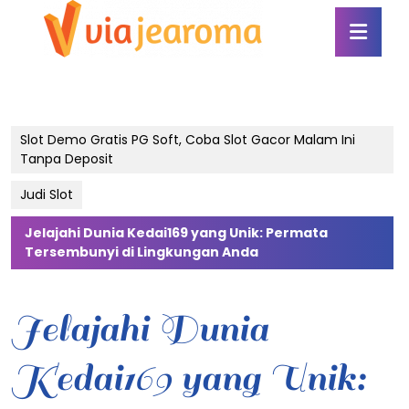
Skip
Ope
to
Butt
content
Skip
to
content
Slot Demo Gratis PG Soft, Coba Slot Gacor Malam Ini
Tanpa Deposit
Judi Slot
Jelajahi Dunia Kedai169 yang Unik: Permata
Tersembunyi di Lingkungan Anda
Jelajahi Dunia
Kedai169 yang Unik: