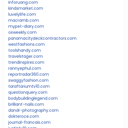
inforuang.com
kindsmarket.com
luvelylife.com
macramb.com
mypet-diary.com
oxweekly.com
panamacitydeckcontractors.com
westfashions.com
toolshandy.com
travelstager.com
trendinspires.com
rannyephul.com
reportradar360.com
swaggyfashion.com
taraftariumtv10.com
questionquery.com
bodybuildinglegend.com
brilliant-nails.com
dandr-photography.com
dokteroce.com
journal-francais.com