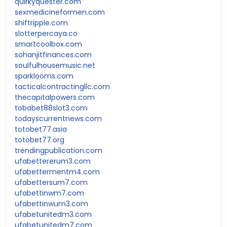
quirkyquester.com
sexmedicineformen.com
shiftripple.com
slotterpercaya.co
smartcoolbox.com
sohanjitfinances.com
soulfulhousemusic.net
sparklooms.com
tacticalcontractingllc.com
thecapitalpowers.com
tobabet88slot3.com
todayscurrentnews.com
totobet77.asia
totobet77.org
trendingpublication.com
ufabettererum3.com
ufabettermentm4.com
ufabettersum7.com
ufabettinwm7.com
ufabettinwum3.com
ufabetunitedm3.com
ufabetunitedm7.com