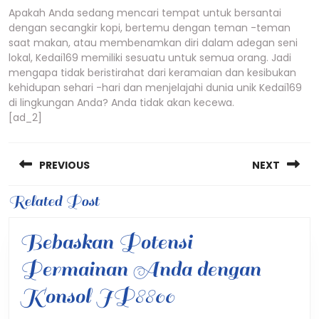
Apakah Anda sedang mencari tempat untuk bersantai
dengan secangkir kopi, bertemu dengan teman -teman
saat makan, atau membenamkan diri dalam adegan seni
lokal, Kedai169 memiliki sesuatu untuk semua orang. Jadi
mengapa tidak beristirahat dari keramaian dan kesibukan
kehidupan sehari -hari dan menjelajahi dunia unik Kedai169
di lingkungan Anda? Anda tidak akan kecewa.
[ad_2]
Post
PREVIOUS
NEXT
navigation
Previous
Related Post
Next
post:
post:
Bebaskan Potensi
Permainan Anda dengan
Bebaskan
Konsol JP8800