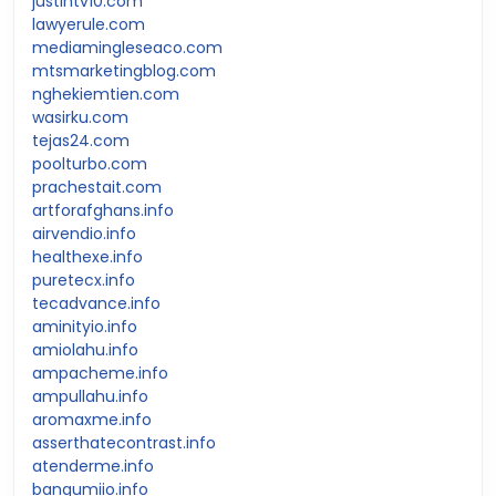
justintv10.com
lawyerule.com
mediamingleseaco.com
mtsmarketingblog.com
nghekiemtien.com
wasirku.com
tejas24.com
poolturbo.com
prachestait.com
artforafghans.info
airvendio.info
healthexe.info
puretecx.info
tecadvance.info
aminityio.info
amiolahu.info
ampacheme.info
ampullahu.info
aromaxme.info
asserthatecontrast.info
atenderme.info
bangumiio.info