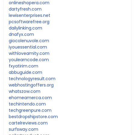
onlineshopera.com
dartyfresh.com
lewisenterprises.net
pcsoftwarefree.org
dailylinking.com
dnafyx.com
giocolenuvole.com
iyouessential.com
withloveamity.com
youlearncode.com
fxyatirim.com
abbuguide.com
technologyresult.com
webhostingoffers.org
whatszow.com
ehomeamerca.com
techintendo.com
techgreenpure.com
bestdropshipstore.com
cartelreviews.com
surfsway.com