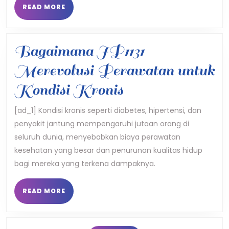
READ
READ MORE
pop
MORE
Bagaimana JP1131
Merevolusi Perawatan untuk
Bagaimana
Kondisi Kronis
JP1131
[ad_1] Kondisi kronis seperti diabetes, hipertensi, dan
penyakit jantung mempengaruhi jutaan orang di
Merevolusi
seluruh dunia, menyebabkan biaya perawatan
Perawatan
kesehatan yang besar dan penurunan kualitas hidup
untuk
bagi mereka yang terkena dampaknya.
Kondisi
READ
READ MORE
MORE
Kronis