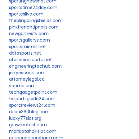
sportingnewsnet.com
sportstime24day.com
sporteslive.com
theblingblingshields.com
pinkfrenchtipnails.com
newgamestv.com
sportsgallerys.com
sportsmirrors.net
datasports.net
atasehirescortu.net
engineeringtechub.com
jerryescorts.com
attorneylegal.co
voomb.com
techgadgetpoint.com
tvsportsguide24.com
sportsreviews24.com
dubai360blog.com
lucky77slot.org
growmefast.com
mahkotahokislot.com
onlinecancerpharm.com