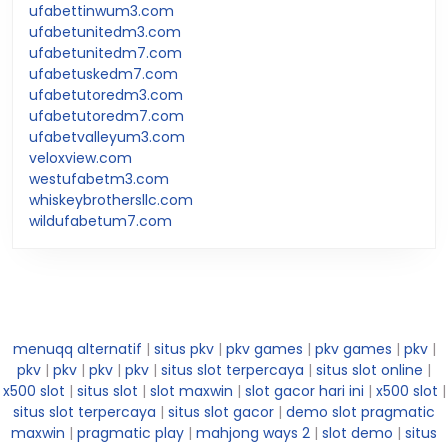
ufabettinwum3.com
ufabetunitedm3.com
ufabetunitedm7.com
ufabetuskedm7.com
ufabetutoredm3.com
ufabetutoredm7.com
ufabetvalleyum3.com
veloxview.com
westufabetm3.com
whiskeybrothersllc.com
wildufabetum7.com
menuqq alternatif
|
situs pkv
|
pkv games
|
pkv games
|
pkv
|
pkv
|
pkv
|
pkv
|
pkv
|
situs slot terpercaya
|
situs slot online
|
x500 slot
|
situs slot
|
slot maxwin
|
slot gacor hari ini
|
x500 slot
|
situs slot terpercaya
|
situs slot gacor
|
demo slot pragmatic
maxwin
|
pragmatic play
|
mahjong ways 2
|
slot demo
|
situs