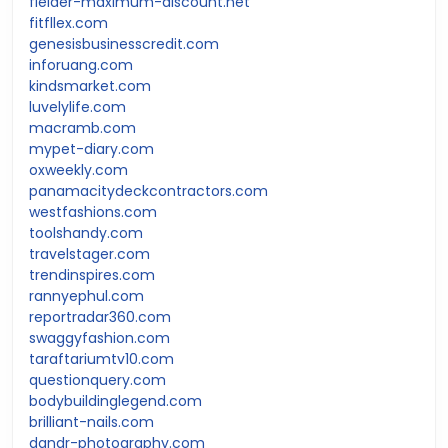
fielder-maximum-discount.net
fitfllex.com
genesisbusinesscredit.com
inforuang.com
kindsmarket.com
luvelylife.com
macramb.com
mypet-diary.com
oxweekly.com
panamacitydeckcontractors.com
westfashions.com
toolshandy.com
travelstager.com
trendinspires.com
rannyephul.com
reportradar360.com
swaggyfashion.com
taraftariumtv10.com
questionquery.com
bodybuildinglegend.com
brilliant-nails.com
dandr-photography.com