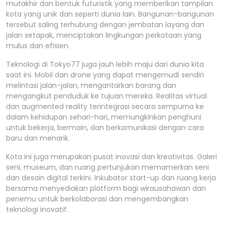
mutakhir dan bentuk futuristik yang memberikan tampilan
kota yang unik dan seperti dunia lain. Bangunan-bangunan
tersebut saling terhubung dengan jembatan layang dan
jalan setapak, menciptakan lingkungan perkotaan yang
mulus dan efisien.
Teknologi di Tokyo77 juga jauh lebih maju dari dunia kita
saat ini. Mobil dan drone yang dapat mengemudi sendiri
melintasi jalan-jalan, mengantarkan barang dan
mengangkut penduduk ke tujuan mereka. Realitas virtual
dan augmented reality terintegrasi secara sempurna ke
dalam kehidupan sehari-hari, memungkinkan penghuni
untuk bekerja, bermain, dan berkomunikasi dengan cara
baru dan menarik.
Kota ini juga merupakan pusat inovasi dan kreativitas. Galeri
seni, museum, dan ruang pertunjukan memamerkan seni
dan desain digital terkini. Inkubator start-up dan ruang kerja
bersama menyediakan platform bagi wirausahawan dan
penemu untuk berkolaborasi dan mengembangkan
teknologi inovatif.