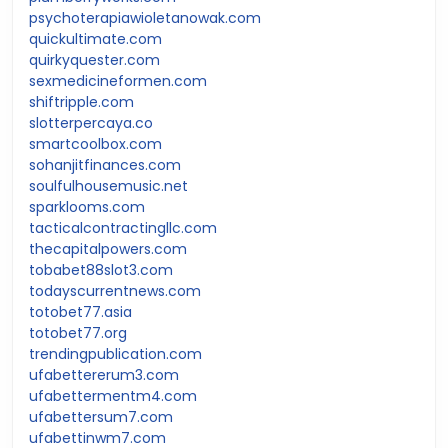
psychoterapiawioletanowak.com
quickultimate.com
quirkyquester.com
sexmedicineformen.com
shiftripple.com
slotterpercaya.co
smartcoolbox.com
sohanjitfinances.com
soulfulhousemusic.net
sparklooms.com
tacticalcontractingllc.com
thecapitalpowers.com
tobabet88slot3.com
todayscurrentnews.com
totobet77.asia
totobet77.org
trendingpublication.com
ufabettererum3.com
ufabettermentm4.com
ufabettersum7.com
ufabettinwm7.com