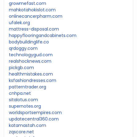
growmefast.com
mahkotahokislot.com
onlinecancerpharm.com
ufalek.org
mattress-disposal.com
happyflooringandcabinets.com
bodybuildinglife.co
qrdoggy.com
technologygud.com
realshocknews.com
pickgb.com
healthmistakes.com
ksfashiondresses.com
patterntrader.org
cnhpa.net
sitalotus.com
supernotes.org
worldsportsempires.com
updatecentral360.com
katamastah.com
zqscore.net