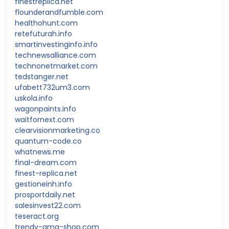
finestreplica.net
flounderandfumble.com
healthohunt.com
retefuturah.info
smartinvestinginfo.info
technewsalliance.com
technonetmarket.com
tedstanger.net
ufabett732um3.com
uskola.info
wagonpaints.info
waitfornext.com
clearvisionmarketing.co
quantum-code.co
whatnews.me
final-dream.com
finest-replica.net
gestioneinh.info
prosportdaily.net
salesinvest22.com
teseract.org
trendy-ama-shop.com