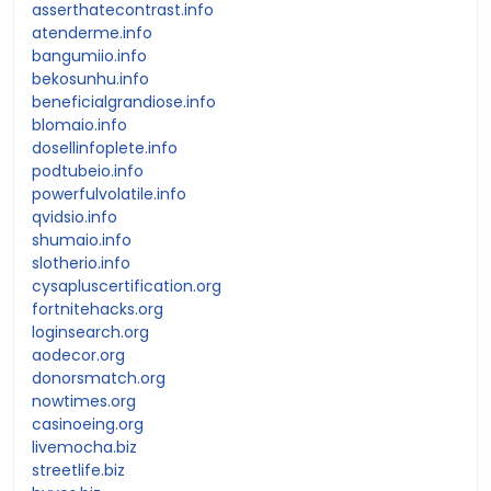
asserthatecontrast.info
atenderme.info
bangumiio.info
bekosunhu.info
beneficialgrandiose.info
blomaio.info
dosellinfoplete.info
podtubeio.info
powerfulvolatile.info
qvidsio.info
shumaio.info
slotherio.info
cysapluscertification.org
fortnitehacks.org
loginsearch.org
aodecor.org
donorsmatch.org
nowtimes.org
casinoeing.org
livemocha.biz
streetlife.biz