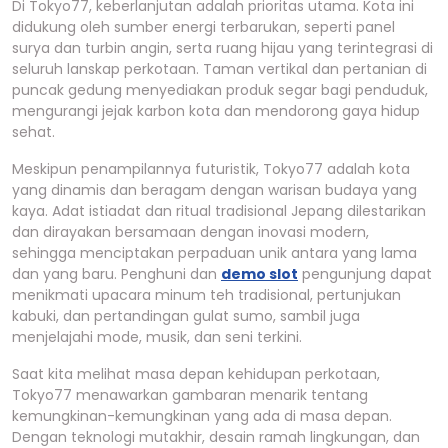
Di Tokyo77, keberlanjutan adalah prioritas utama. Kota ini
didukung oleh sumber energi terbarukan, seperti panel
surya dan turbin angin, serta ruang hijau yang terintegrasi di
seluruh lanskap perkotaan. Taman vertikal dan pertanian di
puncak gedung menyediakan produk segar bagi penduduk,
mengurangi jejak karbon kota dan mendorong gaya hidup
sehat.
Meskipun penampilannya futuristik, Tokyo77 adalah kota
yang dinamis dan beragam dengan warisan budaya yang
kaya. Adat istiadat dan ritual tradisional Jepang dilestarikan
dan dirayakan bersamaan dengan inovasi modern,
sehingga menciptakan perpaduan unik antara yang lama
dan yang baru. Penghuni dan
demo slot
pengunjung dapat
menikmati upacara minum teh tradisional, pertunjukan
kabuki, dan pertandingan gulat sumo, sambil juga
menjelajahi mode, musik, dan seni terkini.
Saat kita melihat masa depan kehidupan perkotaan,
Tokyo77 menawarkan gambaran menarik tentang
kemungkinan-kemungkinan yang ada di masa depan.
Dengan teknologi mutakhir, desain ramah lingkungan, dan