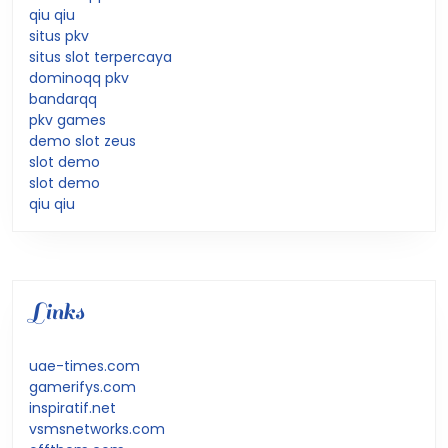
qiu qiu
situs pkv
situs slot terpercaya
dominoqq pkv
bandarqq
pkv games
demo slot zeus
slot demo
slot demo
qiu qiu
Links
uae-times.com
gamerifys.com
inspiratif.net
vsmsnetworks.com