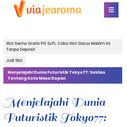
Skip
Ope
to
Butt
content
Skip
to
content
Slot Demo Gratis PG Soft, Coba Slot Gacor Malam Ini
Tanpa Deposit
Judi Slot
Menjelajahi Dunia Futuristik Tokyo77: Sekilas
Tentang Kota Masa Depan
Menjelajahi Dunia
Futuristik Tokyo77: