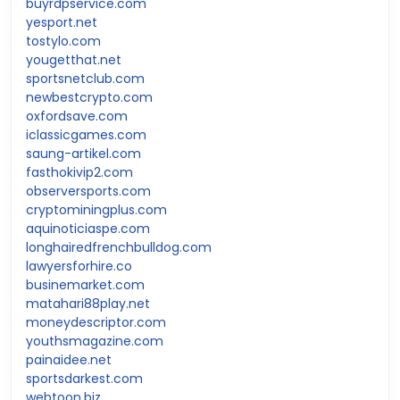
buyrdpservice.com
yesport.net
tostylo.com
yougetthat.net
sportsnetclub.com
newbestcrypto.com
oxfordsave.com
iclassicgames.com
saung-artikel.com
fasthokivip2.com
observersports.com
cryptominingplus.com
aquinoticiaspe.com
longhairedfrenchbulldog.com
lawyersforhire.co
businemarket.com
matahari88play.net
moneydescriptor.com
youthsmagazine.com
painaidee.net
sportsdarkest.com
webtoon.biz