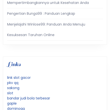
Mempertimbangkannya untuk Kesehatan Anda
Pengertian Bunga99 : Panduan Lengkap
Menjelajahi Winlose99: Panduan Anda Menuju
Kesuksesan Taruhan Online
Links
link slot gacor
pkv qq
sakong
slot
bandar judi bola terbesar
gaple
dominoqq