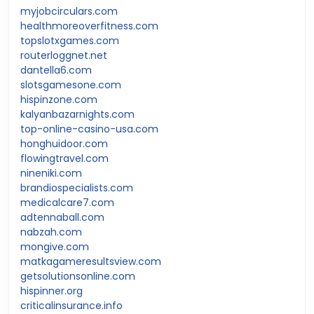
myjobcirculars.com
healthmoreoverfitness.com
topslotxgames.com
routerloggnet.net
dantella6.com
slotsgamesone.com
hispinzone.com
kalyanbazarnights.com
top-online-casino-usa.com
honghuidoor.com
flowingtravel.com
nineniki.com
brandiospecialists.com
medicalcare7.com
adtennaball.com
nabzah.com
mongive.com
matkagameresultsview.com
getsolutionsonline.com
hispinner.org
criticalinsurance.info