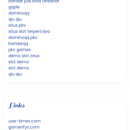
bandar judi bola terbesar
gaple
dominoqq
qiu qiu
situs pkv
situs slot terpercaya
dominoqq pkv
bandarqq
pkv games
demo slot zeus
slot demo
slot demo
qiu qiu
Links
uae-times.com
gamerifys.com