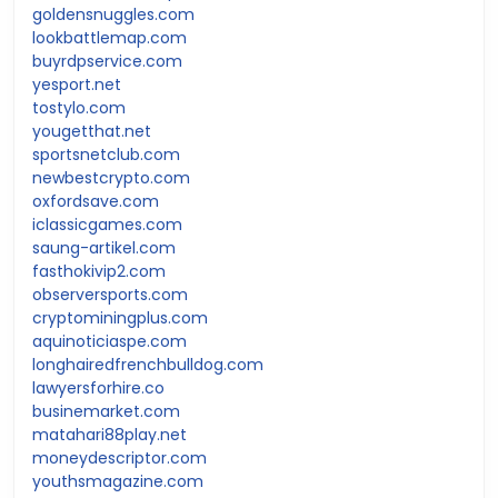
goldensnuggles.com
lookbattlemap.com
buyrdpservice.com
yesport.net
tostylo.com
yougetthat.net
sportsnetclub.com
newbestcrypto.com
oxfordsave.com
iclassicgames.com
saung-artikel.com
fasthokivip2.com
observersports.com
cryptominingplus.com
aquinoticiaspe.com
longhairedfrenchbulldog.com
lawyersforhire.co
businemarket.com
matahari88play.net
moneydescriptor.com
youthsmagazine.com