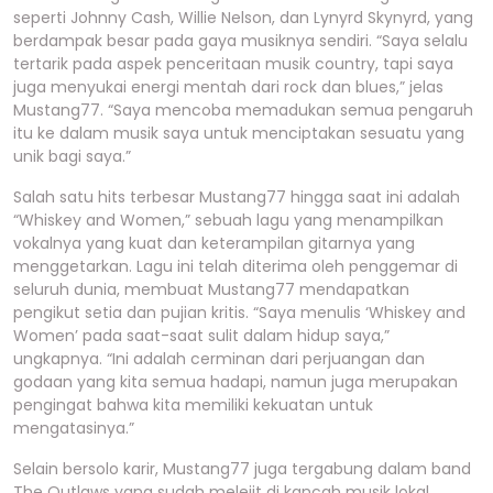
seperti Johnny Cash, Willie Nelson, dan Lynyrd Skynyrd, yang
berdampak besar pada gaya musiknya sendiri. “Saya selalu
tertarik pada aspek penceritaan musik country, tapi saya
juga menyukai energi mentah dari rock dan blues,” jelas
Mustang77. “Saya mencoba memadukan semua pengaruh
itu ke dalam musik saya untuk menciptakan sesuatu yang
unik bagi saya.”
Salah satu hits terbesar Mustang77 hingga saat ini adalah
“Whiskey and Women,” sebuah lagu yang menampilkan
vokalnya yang kuat dan keterampilan gitarnya yang
menggetarkan. Lagu ini telah diterima oleh penggemar di
seluruh dunia, membuat Mustang77 mendapatkan
pengikut setia dan pujian kritis. “Saya menulis ‘Whiskey and
Women’ pada saat-saat sulit dalam hidup saya,”
ungkapnya. “Ini adalah cerminan dari perjuangan dan
godaan yang kita semua hadapi, namun juga merupakan
pengingat bahwa kita memiliki kekuatan untuk
mengatasinya.”
Selain bersolo karir, Mustang77 juga tergabung dalam band
The Outlaws yang sudah melejit di kancah musik lokal.