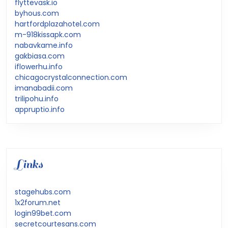
flyttevask.io
byhous.com
hartfordplazahotel.com
m-918kissapk.com
nabavkame.info
gakbiasa.com
iflowerhu.info
chicagocrystalconnection.com
imanabadii.com
trilipohu.info
appruptio.info
Links
stagehubs.com
1x2forum.net
login99bet.com
secretcourtesans.com