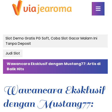
Skip
Ope
to
Butt
content
Skip
to
content
Slot Demo Gratis PG Soft, Coba Slot Gacor Malam Ini
Tanpa Deposit
Judi Slot
Wawancara Eksklusif dengan Mustang77: Artis di
Balik Hits
Wawancara Eksklusif
dengan Mustang77: