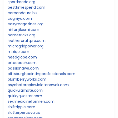
sportkeeda.org
besttimespend.com
careandcure.biz
cogniyo.com
easymagazines.org
hirfanjilasmi.com
hometricks.org
leathercraftpro.com
microgridpower.org
mixiqo.com
needglobe.com
ortocoach.com
passionawe.com
pittsburghpaintingprofessionals.com
plumberryworks.com
psychoterapiawioletanowak.com
quickultimate.com
quirkyquester.com
sexmedicineformen.com
shiftripple.com
slotterpercaya.co
smartcoolbox.com