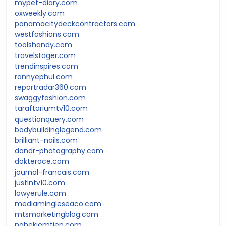
mypet-diary.com
oxweekly.com
panamacitydeckcontractors.com
westfashions.com
toolshandy.com
travelstager.com
trendinspires.com
rannyephul.com
reportradar360.com
swaggyfashion.com
taraftariumtv10.com
questionquery.com
bodybuildinglegend.com
brilliant-nails.com
dandr-photography.com
dokteroce.com
journal-francais.com
justintv10.com
lawyerule.com
mediamingleseaco.com
mtsmarketingblog.com
nghekiemtien.com