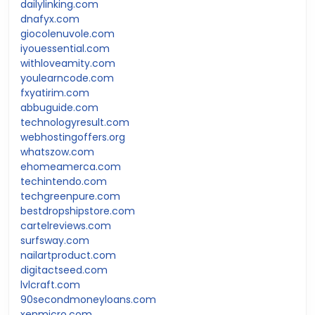
dailylinking.com
dnafyx.com
giocolenuvole.com
iyouessential.com
withloveamity.com
youlearncode.com
fxyatirim.com
abbuguide.com
technologyresult.com
webhostingoffers.org
whatszow.com
ehomeamerca.com
techintendo.com
techgreenpure.com
bestdropshipstore.com
cartelreviews.com
surfsway.com
nailartproduct.com
digitactseed.com
lvlcraft.com
90secondmoneyloans.com
xenmicro.com