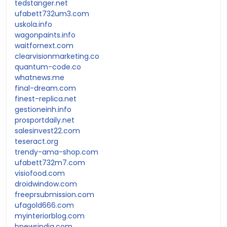
tedstanger.net
ufabett732um3.com
uskola.info
wagonpaints.info
waitfornext.com
clearvisionmarketing.co
quantum-code.co
whatnews.me
final-dream.com
finest-replica.net
gestioneinh.info
prosportdaily.net
salesinvest22.com
teseract.org
trendy-ama-shop.com
ufabett732m7.com
visiofood.com
droidwindow.com
freeprsubmission.com
ufagold666.com
myinteriorblog.com
bnewsindia.com