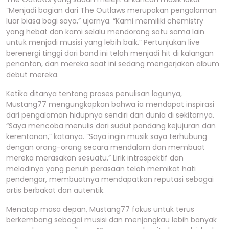
“Menjadi bagian dari The Outlaws merupakan pengalaman
luar biasa bagi saya,” ujarnya. “Kami memiliki chemistry
yang hebat dan kami selalu mendorong satu sama lain
untuk menjadi musisi yang lebih baik.” Pertunjukan live
berenergi tinggi dari band ini telah menjadi hit di kalangan
penonton, dan mereka saat ini sedang mengerjakan album
debut mereka.
Ketika ditanya tentang proses penulisan lagunya,
Mustang77 mengungkapkan bahwa ia mendapat inspirasi
dari pengalaman hidupnya sendiri dan dunia di sekitarnya.
“Saya mencoba menulis dari sudut pandang kejujuran dan
kerentanan,” katanya. “Saya ingin musik saya terhubung
dengan orang-orang secara mendalam dan membuat
mereka merasakan sesuatu.” Lirik introspektif dan
melodinya yang penuh perasaan telah memikat hati
pendengar, membuatnya mendapatkan reputasi sebagai
artis berbakat dan autentik.
Menatap masa depan, Mustang77 fokus untuk terus
berkembang sebagai musisi dan menjangkau lebih banyak