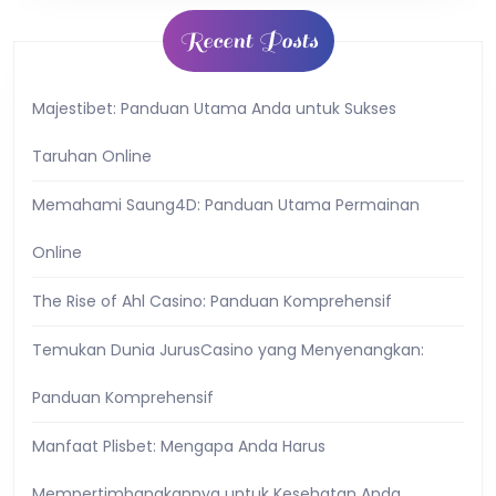
Recent Posts
Majestibet: Panduan Utama Anda untuk Sukses
Taruhan Online
Memahami Saung4D: Panduan Utama Permainan
Online
The Rise of Ahl Casino: Panduan Komprehensif
Temukan Dunia JurusCasino yang Menyenangkan:
Panduan Komprehensif
Manfaat Plisbet: Mengapa Anda Harus
Mempertimbangkannya untuk Kesehatan Anda