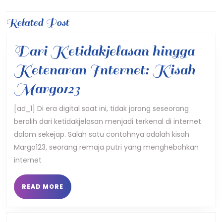
navigation
Previous
Related Post
Next
post:
post:
Dari Ketidakjelasan hingga
Ketenaran Internet: Kisah
Dari
Margo123
Ketidakjelasan
[ad_1] Di era digital saat ini, tidak jarang seseorang
beralih dari ketidakjelasan menjadi terkenal di internet
hingga
dalam sekejap. Salah satu contohnya adalah kisah
Ketenaran
Margo123, seorang remaja putri yang menghebohkan
Internet:
internet
Kisah
READ
READ MORE
MORE
Margo123