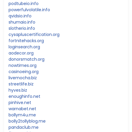
podtubeio.info
powerfulvolatile.info
qvidsio.info
shumaio.info
slotherio.info
cysapluscertification.org
fortnitehacks.org
loginsearch.org
aodecor.org
donorsmatch.org
nowtimes.org
casinoeing.org
livemocha.biz
streetlife.biz
hyves.biz
enoughinfo.net
pinhive.net
warnabet.net
bollym4u.me
bolly2tollyblog.me
pandaclub.me