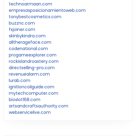
technoarmaan.com
empresasposicionamientoweb.com
tonybestcosmetics.com
buzznc.com
fxjoiner.com
skinbykindra.com
alltherageface.com
codenational.com
progameexplorer.com
rockislandroastery.com
directselling-pro.com
revenuealarm.com
lurab.com
ignitioncoilguide.com
mytechcomputer.com
bioslot168.com
artsandcraftsauthority.com
webservicelive.com