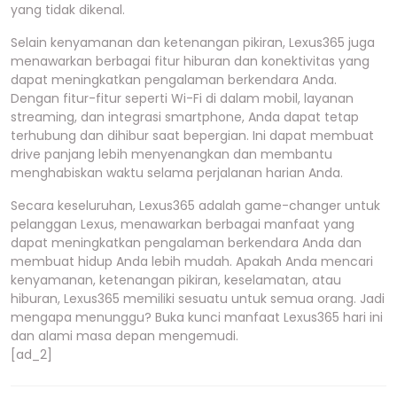
yang tidak dikenal.
Selain kenyamanan dan ketenangan pikiran, Lexus365 juga
menawarkan berbagai fitur hiburan dan konektivitas yang
dapat meningkatkan pengalaman berkendara Anda.
Dengan fitur-fitur seperti Wi-Fi di dalam mobil, layanan
streaming, dan integrasi smartphone, Anda dapat tetap
terhubung dan dihibur saat bepergian. Ini dapat membuat
drive panjang lebih menyenangkan dan membantu
menghabiskan waktu selama perjalanan harian Anda.
Secara keseluruhan, Lexus365 adalah game-changer untuk
pelanggan Lexus, menawarkan berbagai manfaat yang
dapat meningkatkan pengalaman berkendara Anda dan
membuat hidup Anda lebih mudah. Apakah Anda mencari
kenyamanan, ketenangan pikiran, keselamatan, atau
hiburan, Lexus365 memiliki sesuatu untuk semua orang. Jadi
mengapa menunggu? Buka kunci manfaat Lexus365 hari ini
dan alami masa depan mengemudi.
[ad_2]
Post