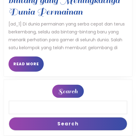
bintang yang Meningkatnya
dengan
Temui
Dunia Permainan
badai
Skuad777:
[ad_1] Di dunia permainan yang serba cepat dan terus
berkembang, selalu ada bintang-bintang baru yang
Bintang
menarik perhatian para gamer di seluruh dunia. Salah
-
satu kelompok yang telah membuat gelombang di
bintang
READ
READ MORE
yang
MORE
Meningkatn
Dunia
Search
Permainan
Search