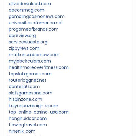
allviddownload.com
decorsmag.com
gamblingcasinonews.com
universitiesofamerica.net
progameofbrands.com
qbreview.org
servicewueste.org
zippyrevs.com
matkanumbernow.com
myjobcirculars.com
healthmoreoverfitness.com
topslotxgames.com
routerloggnet.net
dantella6.com
slotsgamesone.com
hispinzone.com
kalyanbazarnights.com
top-online-casino-usa.com
honghuidoor.com
flowingtravel.com
nineniki.com