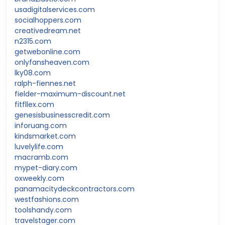
usadigitalservices.com
socialhoppers.com
creativedream.net
n2315.com
getwebonline.com
onlyfansheaven.com
lky08.com
ralph-fiennes.net
fielder-maximum-discount.net
fitfllex.com
genesisbusinesscredit.com
inforuang.com
kindsmarket.com
luvelylife.com
macramb.com
mypet-diary.com
oxweekly.com
panamacitydeckcontractors.com
westfashions.com
toolshandy.com
travelstager.com