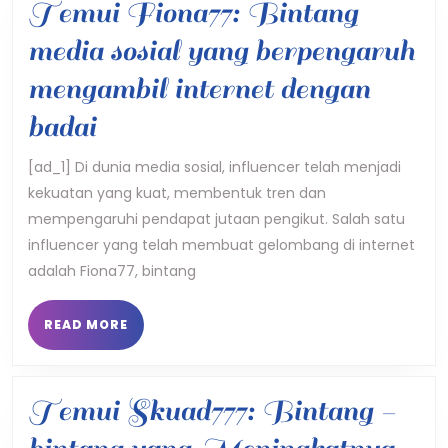
Temui Fiona77: Bintang
da
media sosial yang berpengaruh
Ka
mengambil internet dengan
Se
Temui
badai
Me
Fiona77:
Sos
[ad_1] Di dunia media sosial, influencer telah menjadi
kekuatan yang kuat, membentuk tren dan
Bintang
mempengaruhi pendapat jutaan pengikut. Salah satu
media
influencer yang telah membuat gelombang di internet
sosial
adalah Fiona77, bintang
yang
READ
READ MORE
MORE
berpengaruh
mengambil
Temui Skuad777: Bintang -
internet