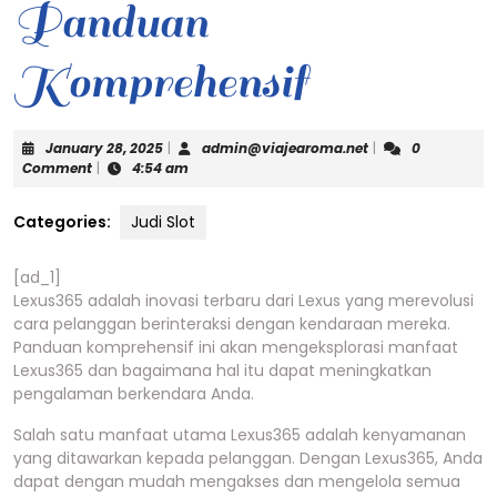
Panduan
Komprehensif
January
admin@viajearom
January 28, 2025
|
admin@viajearoma.net
|
0
28,
Comment
|
4:54 am
2025
Categories:
Judi Slot
[ad_1]
Lexus365 adalah inovasi terbaru dari Lexus yang merevolusi
cara pelanggan berinteraksi dengan kendaraan mereka.
Panduan komprehensif ini akan mengeksplorasi manfaat
Lexus365 dan bagaimana hal itu dapat meningkatkan
pengalaman berkendara Anda.
Salah satu manfaat utama Lexus365 adalah kenyamanan
yang ditawarkan kepada pelanggan. Dengan Lexus365, Anda
dapat dengan mudah mengakses dan mengelola semua