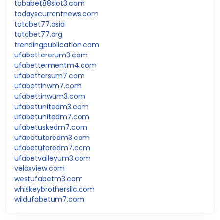
tobabet88slot3.com
todayscurrentnews.com
totobet77.asia
totobet77.org
trendingpublication.com
ufabettererum3.com
ufabettermentm4.com
ufabettersum7.com
ufabettinwm7.com
ufabettinwum3.com
ufabetunitedm3.com
ufabetunitedm7.com
ufabetuskedm7.com
ufabetutoredm3.com
ufabetutoredm7.com
ufabetvalleyum3.com
veloxview.com
westufabetm3.com
whiskeybrothersllc.com
wildufabetum7.com