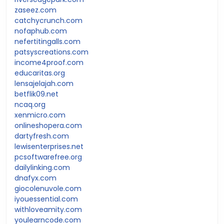
zaseez.com
catchycrunch.com
nofaphub.com
nefertitingalls.com
patsyscreations.com
income4proof.com
educaritas.org
lensajelajah.com
betflik09.net
ncaq.org
xenmicro.com
onlineshopera.com
dartyfresh.com
lewisenterprises.net
pcsoftwarefree.org
dailylinking.com
dnafyx.com
giocolenuvole.com
iyouessential.com
withloveamity.com
youlearncode.com