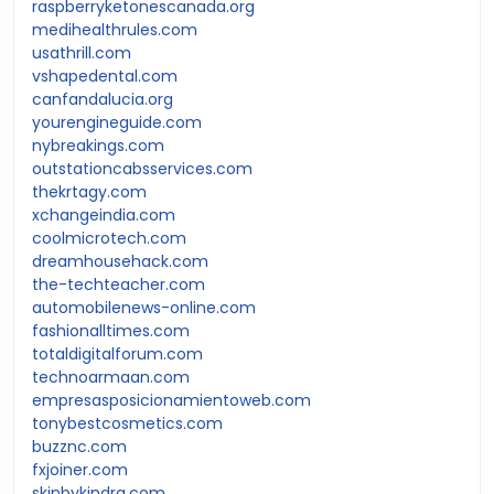
raspberryketonescanada.org
medihealthrules.com
usathrill.com
vshapedental.com
canfandalucia.org
yourengineguide.com
nybreakings.com
outstationcabsservices.com
thekrtagy.com
xchangeindia.com
coolmicrotech.com
dreamhousehack.com
the-techteacher.com
automobilenews-online.com
fashionalltimes.com
totaldigitalforum.com
technoarmaan.com
empresasposicionamientoweb.com
tonybestcosmetics.com
buzznc.com
fxjoiner.com
skinbykindra.com