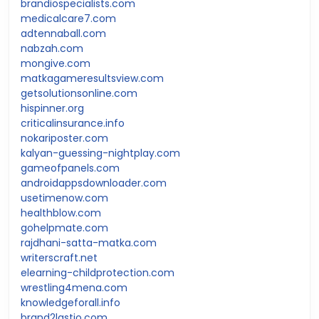
brandiospecialists.com
medicalcare7.com
adtennaball.com
nabzah.com
mongive.com
matkagameresultsview.com
getsolutionsonline.com
hispinner.org
criticalinsurance.info
nokariposter.com
kalyan-guessing-nightplay.com
gameofpanels.com
androidappsdownloader.com
usetimenow.com
healthblow.com
gohelpmate.com
rajdhani-satta-matka.com
writerscraft.net
elearning-childprotection.com
wrestling4mena.com
knowledgeforall.info
brand2lastio.com