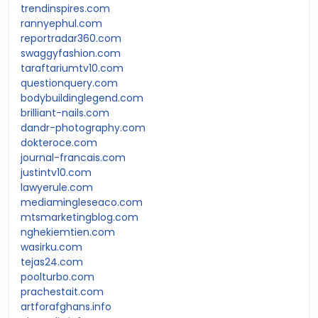
trendinspires.com
rannyephul.com
reportradar360.com
swaggyfashion.com
taraftariumtv10.com
questionquery.com
bodybuildinglegend.com
brilliant-nails.com
dandr-photography.com
dokteroce.com
journal-francais.com
justintv10.com
lawyerule.com
mediamingleseaco.com
mtsmarketingblog.com
nghekiemtien.com
wasirku.com
tejas24.com
poolturbo.com
prachestait.com
artforafghans.info