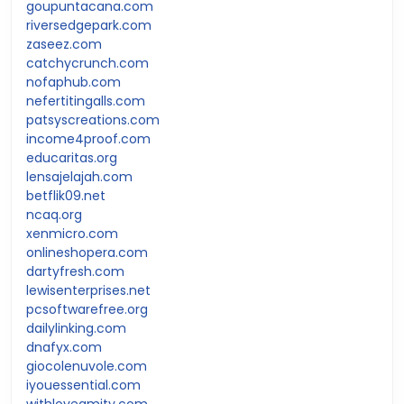
goupuntacana.com
riversedgepark.com
zaseez.com
catchycrunch.com
nofaphub.com
nefertitingalls.com
patsyscreations.com
income4proof.com
educaritas.org
lensajelajah.com
betflik09.net
ncaq.org
xenmicro.com
onlineshopera.com
dartyfresh.com
lewisenterprises.net
pcsoftwarefree.org
dailylinking.com
dnafyx.com
giocolenuvole.com
iyouessential.com
withloveamity.com