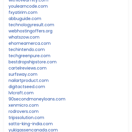
youlearncode.com
fxyatirim.com
abbuguide.com
technologyresult.com
webhostingoffers.org
whatszow.com
ehomeamerca.com
techintendo.com
techgreenpure.com
bestdropshipstore.com
cartelreviews.com
surfsway.com
nailartproduct.com
digitactseed.com
lvlcraft.com
90secondmoneyloans.com
xenmicro.com
rodrovers.com
tripssolution.com
satta-king-india.com
yukigassencanada.com