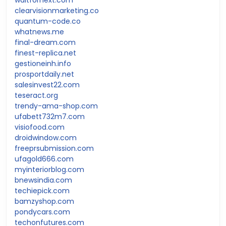
clearvisionmarketing.co
quantum-code.co
whatnews.me
final-dream.com
finest-replica.net
gestioneinh.info
prosportdaily.net
salesinvest22.com
teseract.org
trendy-ama-shop.com
ufabett732m7.com
visiofood.com
droidwindow.com
freeprsubmission.com
ufagold666.com
myinteriorblog.com
bnewsindia.com
techiepick.com
bamzyshop.com
pondycars.com
techonfutures.com