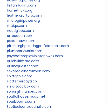
easymagazines.org
hirfanjilasmi.com
hometricks.org
leathercraftpro.com
microgridpower.org
mixiqo.com
needglobe.com
ortocoach.com
passionawe.com
pittsburghpaintingprofessionals.com
plumberryworks.com
psychoterapiawioletanowak.com
quickultimate.com
quirkyquester.com
sexmedicineformen.com
shiftripple.com
slotterpercaya.co
smartcoolbox.com
sohanjitfinances.com
soulfulhousemusic.net
sparklooms.com
tacticalcontractingllc.com