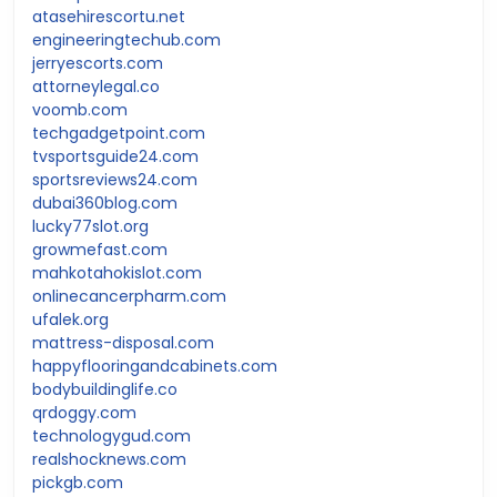
atasehirescortu.net
engineeringtechub.com
jerryescorts.com
attorneylegal.co
voomb.com
techgadgetpoint.com
tvsportsguide24.com
sportsreviews24.com
dubai360blog.com
lucky77slot.org
growmefast.com
mahkotahokislot.com
onlinecancerpharm.com
ufalek.org
mattress-disposal.com
happyflooringandcabinets.com
bodybuildinglife.co
qrdoggy.com
technologygud.com
realshocknews.com
pickgb.com