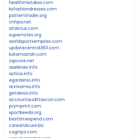
healthmistakes.com
ksfashiondresses.com
patterntrader.org
cnhpa.net
sitalotus.com
supernotes.org
worldsportsempires.com
updatecentral360.com
katamastah.com
zqscore.net
aseleraio.info
asticio.info
egardenio.info
arxteamio.info
getalexio.info
accountaudittaxcon.com
prymprint.com
sportkeeda.org
besttimespend.com
careandcure.biz
cogniyo.com