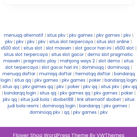
menuqq alternatif
|
situs pkv
|
pkv games
|
pkv games
|
pkv
|
pkv
|
pkv
|
pkv
|
pkv
|
situs slot terpercaya
|
situs slot online
|
x500 slot
|
situs slot
|
slot maxwin
|
slot gacor hari ini
|
x500 slot
|
situs slot terpercaya
|
situs slot gacor
|
demo slot pragmatic
maxwin
|
pragmatic play
|
mahjong ways 2
|
slot demo
|
situs
slot terpercaya
|
slot gacor hari ini
|
dominoqq
|
dominoqq
|
menuqq daftar
|
murniqq daftar
|
hematqq daftar
|
bandarqq
login
|
situs qq
|
pkv games
|
pkv games
|
poker
|
bandarqq login
|
situs qq
|
pkv games qq
|
pkv
|
poker
|
pkv qq
|
situs pkv
|
pkv qq
|
bandarqq login
|
situs qq
|
pkv games qq
|
pkv games
|
poker
|
pkv qq
|
situs judi bola
|
sbobet88
|
link alternatif sbobet
|
situs
judi bola resmi
|
dominoqq login
|
bandarqq
|
pkv games
|
dominoqq pkv
|
qq
|
pkv games
|
pkv
Flower Shop WordPress Theme
By VWThemes