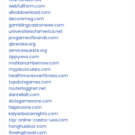
webfullform.com
allviddownload.com
decorsmag.com
gamblingcasinonews.com
universitiesofamerica.net
progameofbrands.com
qbreview.org
servicewueste.org
zippyrevs.com
matkanumbernow.com
myjobcirculars.com
healthmoreoverfitness.com
topslotxgames.com
routerloggnet.net
dantella6.com
slotsgamesone.com
hispinzone.com
kalyanbazarnights.com
top-online-casino-usa.com
honghuidoor.com
flowingtravel.com