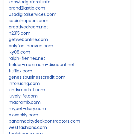
knowledgeforall.info
brand2lastio.com
usadigitalservices.com
socialhoppers.com
creativedream.net
n2315.com
getwebonline.com
onlyfansheaven.com
lky08.com
ralph-fiennes.net
fielder-maximum-discount.net
fitfllex.com
genesisbusinesscredit.com
inforuang.com
kindsmarket.com
luvelylife.com
macramb.com
mypet-diary.com
oxweekly.com
panamacitydeckcontractors.com
westfashions.com
toolshandy.com