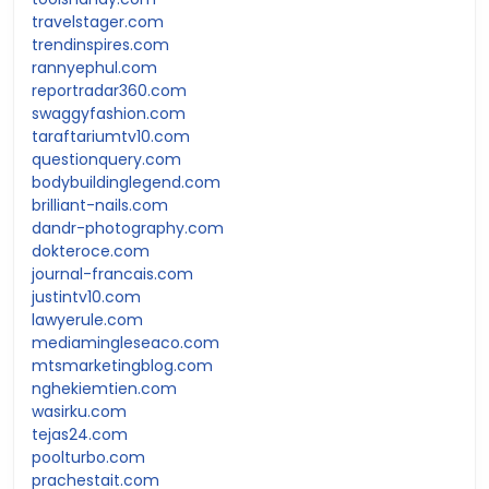
travelstager.com
trendinspires.com
rannyephul.com
reportradar360.com
swaggyfashion.com
taraftariumtv10.com
questionquery.com
bodybuildinglegend.com
brilliant-nails.com
dandr-photography.com
dokteroce.com
journal-francais.com
justintv10.com
lawyerule.com
mediamingleseaco.com
mtsmarketingblog.com
nghekiemtien.com
wasirku.com
tejas24.com
poolturbo.com
prachestait.com