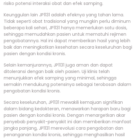
risiko potensi interaksi obat dan efek samping.
Keunggulan lain JP1131 adalah efeknya yang tahan lama.
Tidak seperti obat tradisional yang mungkin perlu diminum
beberapa kali sehari, JP1131 hanya memerlukan satu dosis,
sehingga memudahkan pasien untuk mematuhi rejimen
pengobatannya. Hal ini dapat memberikan hasil yang lebih
baik dan meningkatkan kesehatan secara keseluruhan bagi
pasien dengan kondisi kronis.
Selain kemanjurannya, JP1131 juga aman dan dapat
ditoleransi dengan baik oleh pasien. Uji klinis telah
menunjukkan efek samping yang minimal, sehingga
semakin mendukung potensinya sebagai terobosan dalam
pengobatan kondisi kronis.
Secara keseluruhan, JP1131 mewakili kemajuan signifikan
dalam bidang kedokteran, menawarkan harapan baru bagi
pasien dengan kondisi kronis. Dengan menargetkan akar
penyebab penyakit-penyakit ini dan memberikan manfaat
jangka panjang, JP1131 merevolusi cara pengobatan dan
penanganan kondisi kronis, sehingga menghasilkan hasil