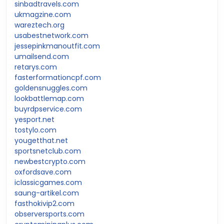
sinbadtravels.com
ukmagzine.com
wareztech.org
usabestnetwork.com
jessepinkmanoutfit.com
umailsend.com
retarys.com
fasterformationcpf.com
goldensnuggles.com
lookbattlemap.com
buyrdpservice.com
yesport.net
tostylo.com
yougetthat.net
sportsnetclub.com
newbestcrypto.com
oxfordsave.com
iclassicgames.com
saung-artikel.com
fasthokivip2.com
observersports.com