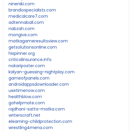
nineniki.com
brandiospecialists.com
medicalcare7.com
adtennaball.com
nabzah.com
mongive.com
matkagameresultsview.com
getsolutionsonline.com
hispinner.org
criticalinsurance.info
nokariposter.com
kalyan-guessing-nightplay.com
gameofpanels.com
androidappsdownloader.com
usetimenow.com
healthblow.com
gohelpmate.com
rajdhani-satta-matka.com
writerscraft.net
elearning-childprotection.com
wrestling4mena.com