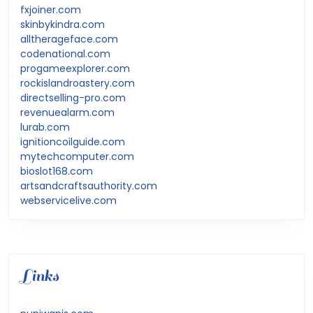
fxjoiner.com
skinbykindra.com
alltherageface.com
codenational.com
progameexplorer.com
rockislandroastery.com
directselling-pro.com
revenuealarm.com
lurab.com
ignitioncoilguide.com
mytechcomputer.com
bioslot168.com
artsandcraftsauthority.com
webservicelive.com
Links