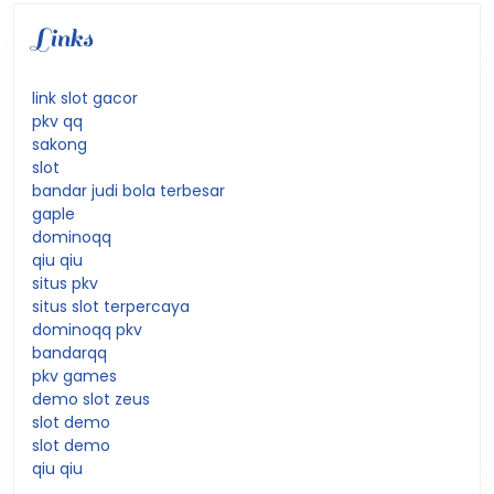
Links
link slot gacor
pkv qq
sakong
slot
bandar judi bola terbesar
gaple
dominoqq
qiu qiu
situs pkv
situs slot terpercaya
dominoqq pkv
bandarqq
pkv games
demo slot zeus
slot demo
slot demo
qiu qiu