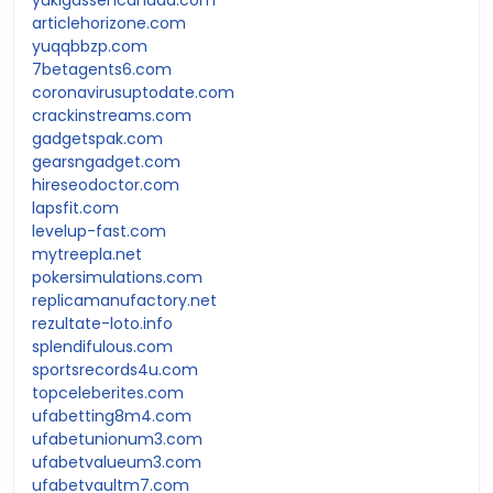
articlehorizone.com
yuqqbbzp.com
7betagents6.com
coronavirusuptodate.com
crackinstreams.com
gadgetspak.com
gearsngadget.com
hireseodoctor.com
lapsfit.com
levelup-fast.com
mytreepla.net
pokersimulations.com
replicamanufactory.net
rezultate-loto.info
splendifulous.com
sportsrecords4u.com
topceleberites.com
ufabetting8m4.com
ufabetunionum3.com
ufabetvalueum3.com
ufabetvaultm7.com