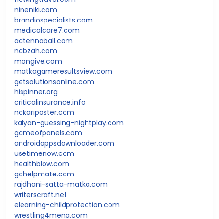
nineniki.com
brandiospecialists.com
medicalcare7.com
adtennaball.com
nabzah.com
mongive.com
matkagameresultsview.com
getsolutionsonline.com
hispinner.org
criticalinsurance.info
nokariposter.com
kalyan-guessing-nightplay.com
gameofpanels.com
androidappsdownloader.com
usetimenow.com
healthblow.com
gohelpmate.com
rajdhani-satta-matka.com
writerscraft.net
elearning-childprotection.com
wrestling4mena.com