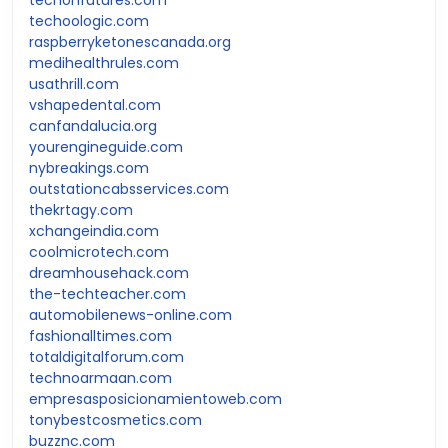
techoologic.com
raspberryketonescanada.org
medihealthrules.com
usathrill.com
vshapedental.com
canfandalucia.org
yourengineguide.com
nybreakings.com
outstationcabsservices.com
thekrtagy.com
xchangeindia.com
coolmicrotech.com
dreamhousehack.com
the-techteacher.com
automobilenews-online.com
fashionalltimes.com
totaldigitalforum.com
technoarmaan.com
empresasposicionamientoweb.com
tonybestcosmetics.com
buzznc.com