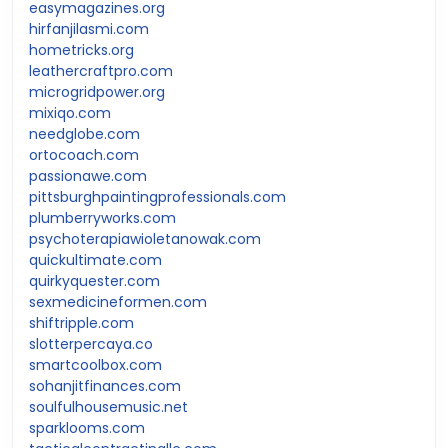
easymagazines.org
hirfanjilasmi.com
hometricks.org
leathercraftpro.com
microgridpower.org
mixiqo.com
needglobe.com
ortocoach.com
passionawe.com
pittsburghpaintingprofessionals.com
plumberryworks.com
psychoterapiawioletanowak.com
quickultimate.com
quirkyquester.com
sexmedicineformen.com
shiftripple.com
slotterpercaya.co
smartcoolbox.com
sohanjitfinances.com
soulfulhousemusic.net
sparklooms.com