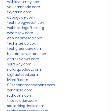
withloveamity.com
youlearncode.com
fxyatirim.com
abbuguide.com
technologyresult.com
webhostingoffers.org
whatszow.com
ehomeamerca.com
techintendo.com
techgreenpure.com
bestdropshipstore.com
cartelreviews.com
surfsway.com
nailartproduct.com
digitactseed.com
lvlcraft.com
90secondmoneyloans.com
xenmicro.com
rodrovers.com
tripssolution.com
satta-king-india.com
yukigassencanada.com