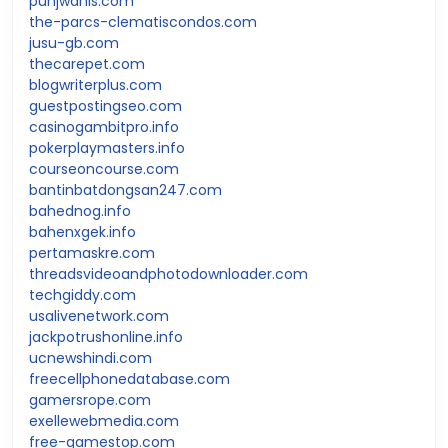
punjwanis.com
the-parcs-clematiscondos.com
jusu-gb.com
thecarepet.com
blogwriterplus.com
guestpostingseo.com
casinogambitpro.info
pokerplaymasters.info
courseoncourse.com
bantinbatdongsan247.com
bahednog.info
bahenxgek.info
pertamaskre.com
threadsvideoandphotodownloader.com
techgiddy.com
usalivenetwork.com
jackpotrushonline.info
ucnewshindi.com
freecellphonedatabase.com
gamersrope.com
exellewebmedia.com
free-gamestop.com