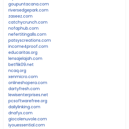
goupuntacana.com
riversedgepark.com
zaseez.com
catchycrunch.com
nofaphub.com
nefertitingalls.com
patsyscreations.com
income4proof.com
educaritas.org
lensajelajah.com
betflik09.net
ncaq.org
xenmicro.com
onlineshopera.com
dartyfresh.com
lewisenterprises.net
pcsoftwarefree.org
dailylinking.com
dnafyx.com
giocolenuvole.com
iyouessential.com