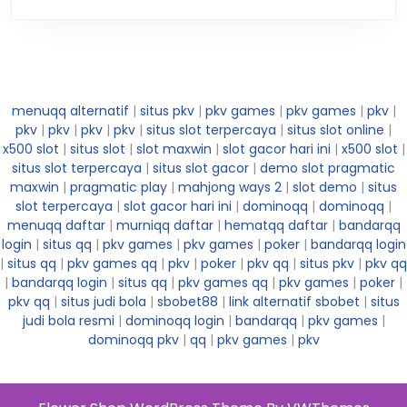
menuqq alternatif
|
situs pkv
|
pkv games
|
pkv games
|
pkv
|
pkv
|
pkv
|
pkv
|
pkv
|
situs slot terpercaya
|
situs slot online
|
x500 slot
|
situs slot
|
slot maxwin
|
slot gacor hari ini
|
x500 slot
|
situs slot terpercaya
|
situs slot gacor
|
demo slot pragmatic
maxwin
|
pragmatic play
|
mahjong ways 2
|
slot demo
|
situs
slot terpercaya
|
slot gacor hari ini
|
dominoqq
|
dominoqq
|
menuqq daftar
|
murniqq daftar
|
hematqq daftar
|
bandarqq
login
|
situs qq
|
pkv games
|
pkv games
|
poker
|
bandarqq login
|
situs qq
|
pkv games qq
|
pkv
|
poker
|
pkv qq
|
situs pkv
|
pkv qq
|
bandarqq login
|
situs qq
|
pkv games qq
|
pkv games
|
poker
|
pkv qq
|
situs judi bola
|
sbobet88
|
link alternatif sbobet
|
situs
judi bola resmi
|
dominoqq login
|
bandarqq
|
pkv games
|
dominoqq pkv
|
qq
|
pkv games
|
pkv