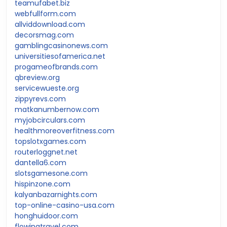
teamufabet.biz
webfullform.com
allviddownload.com
decorsmag.com
gamblingcasinonews.com
universitiesofamerica.net
progameofbrands.com
qbreview.org
servicewueste.org
zippyrevs.com
matkanumbernow.com
myjobcirculars.com
healthmoreoverfitness.com
topslotxgames.com
routerloggnet.net
dantella6.com
slotsgamesone.com
hispinzone.com
kalyanbazarnights.com
top-online-casino-usa.com
honghuidoor.com
flowingtravel.com