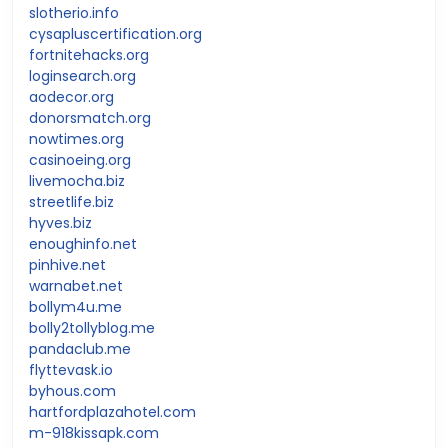
slotherio.info
cysapluscertification.org
fortnitehacks.org
loginsearch.org
aodecor.org
donorsmatch.org
nowtimes.org
casinoeing.org
livemocha.biz
streetlife.biz
hyves.biz
enoughinfo.net
pinhive.net
warnabet.net
bollym4u.me
bolly2tollyblog.me
pandaclub.me
flyttevask.io
byhous.com
hartfordplazahotel.com
m-918kissapk.com