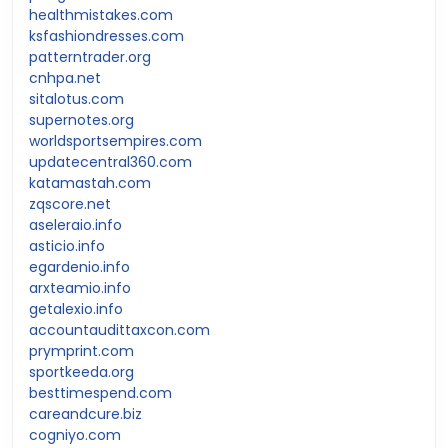
healthmistakes.com
ksfashiondresses.com
patterntrader.org
cnhpa.net
sitalotus.com
supernotes.org
worldsportsempires.com
updatecentral360.com
katamastah.com
zqscore.net
aseleraio.info
asticio.info
egardenio.info
arxteamio.info
getalexio.info
accountaudittaxcon.com
prymprint.com
sportkeeda.org
besttimespend.com
careandcure.biz
cogniyo.com