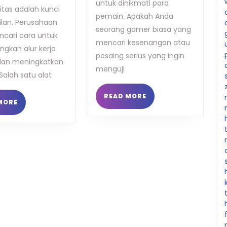
Anda
Keta
untuk dinikmati para
itas adalah kunci
pemain. Apakah Anda
dengan
Tent
ilan. Perusahaan
seorang gamer biasa yang
ncari cara untuk
MPO300:
GG88
mencari kesenangan atau
gkan alur kerja
pesaing serius yang ingin
hal
Pand
dan meningkatkan
menguji
 Salah satu alat
besar
Komp
READ
READ MORE
berikutnya
READ
MORE
MORE
MORE
dalam
produktivitas