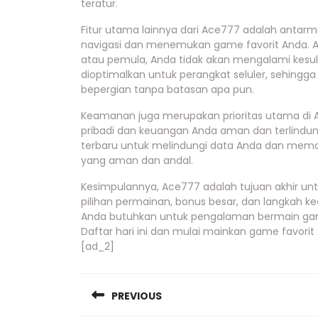
teratur.
Fitur utama lainnya dari Ace777 adalah ant
navigasi dan menemukan game favorit Anda. 
atau pemula, Anda tidak akan mengalami kesuli
dioptimalkan untuk perangkat seluler, sehingg
bepergian tanpa batasan apa pun.
Keamanan juga merupakan prioritas utama di 
pribadi dan keuangan Anda aman dan terlindungi
terbaru untuk melindungi data Anda dan mema
yang aman dan andal.
Kesimpulannya, Ace777 adalah tujuan akhir u
pilihan permainan, bonus besar, dan langkah ke
Anda butuhkan untuk pengalaman bermain ga
Daftar hari ini dan mulai mainkan game favorit
[ad_2]
Post
PREVIOUS
navigation