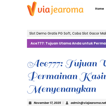
Skip
to
Home
content
Skip
to
content
Slot Demo Gratis PG Soft, Coba Slot Gacor Ma
Ace777: Tujuan Utama Anda untuk Perm
Ace777: Tujuan 
Permainan Kasin
Menyenangkan
November
November 17, 2025
|
admin@viajearoma.ne