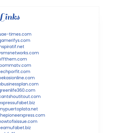
Links
uae-times.com
gamerifys.com
inspiratif.net
vsmsnetworks.com
offthem.com
ibommatv.com
techporfit.com
bekasionline.com
nbusinessplan.com
ua
greenlife360.com
cantshoutitout.com
expressufabet.biz
mypuertoplata.net
u
thepioneerxpress.com
howtofixissue.com
a
teamufabet.biz