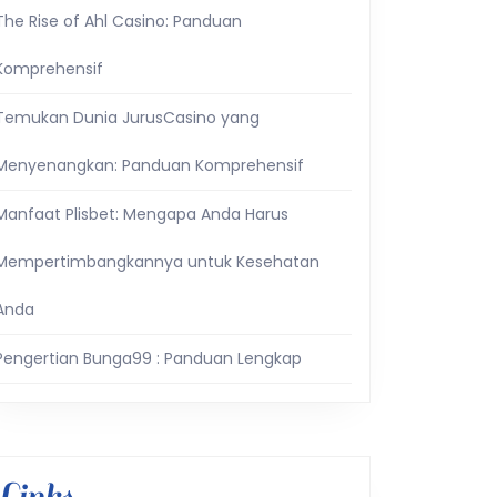
The Rise of Ahl Casino: Panduan
Komprehensif
Temukan Dunia JurusCasino yang
Menyenangkan: Panduan Komprehensif
Manfaat Plisbet: Mengapa Anda Harus
Mempertimbangkannya untuk Kesehatan
Anda
Pengertian Bunga99 : Panduan Lengkap
Links