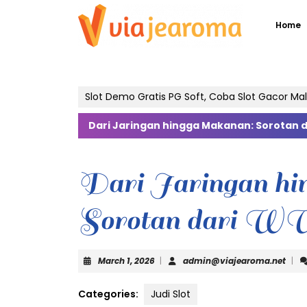
Skip
to
Home
content
Skip
to
content
Slot Demo Gratis PG Soft, Coba Slot Gacor Ma
Dari Jaringan hingga Makanan: Sorotan 
Dari Jaringan h
Sorotan dari 
March
admi
March 1, 2026
|
admin@viajearoma.net
|
1,
2026
Categories:
Judi Slot