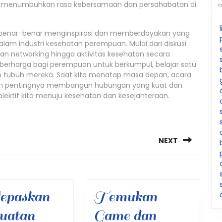
tif, menumbuhkan rasa kebersamaan dan persahabatan di
 benar-benar menginspirasi dan memberdayakan yang
alam industri kesehatan perempuan. Mulai dari diskusi
n networking hingga aktivitas kesehatan secara
 berharga bagi perempuan untuk berkumpul, belajar satu
dan tubuh mereka. Saat kita menatap masa depan, acara
kan pentingnya membangun hubungan yang kuat dan
lektif kita menuju kesehatan dan kesejahteraan.
NEXT
Next
post:
epaskan
Temukan
uatan
Game dan