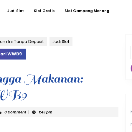
Judi Slot
Slot Gratis
Slot Gampang Menang
lam Ini Tanpa Deposit
Judi Slot
dari WWB9
ingga Makanan:
WWB9
n@viajearoma.net
0 Comment
|
1:43 pm