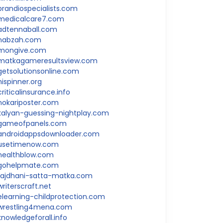
brandiospecialists.com
medicalcare7.com
adtennaball.com
nabzah.com
mongive.com
matkagameresultsview.com
getsolutionsonline.com
hispinner.org
criticalinsurance.info
nokariposter.com
kalyan-guessing-nightplay.com
gameofpanels.com
androidappsdownloader.com
usetimenow.com
healthblow.com
gohelpmate.com
rajdhani-satta-matka.com
writerscraft.net
elearning-childprotection.com
wrestling4mena.com
knowledgeforall.info