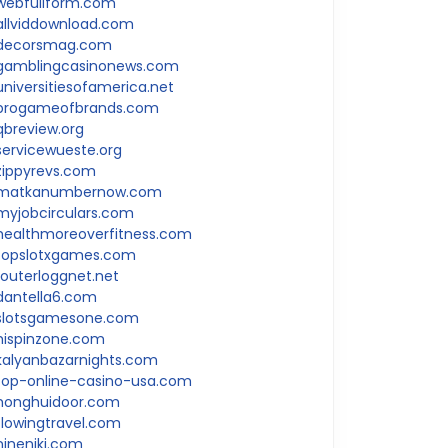
webfullform.com
allviddownload.com
decorsmag.com
gamblingcasinonews.com
universitiesofamerica.net
progameofbrands.com
qbreview.org
servicewueste.org
zippyrevs.com
matkanumbernow.com
myjobcirculars.com
healthmoreoverfitness.com
topslotxgames.com
routerloggnet.net
dantella6.com
slotsgamesone.com
hispinzone.com
kalyanbazarnights.com
top-online-casino-usa.com
honghuidoor.com
flowingtravel.com
nineniki.com