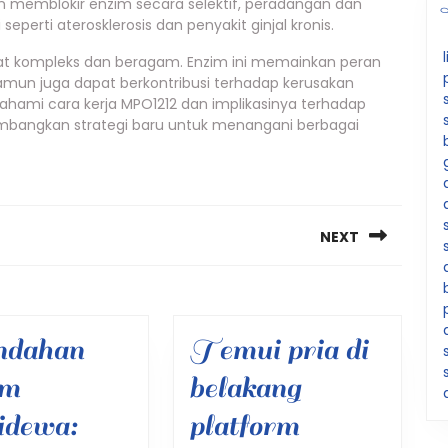
 memblokir enzim secara selektif, peradangan dan
eperti aterosklerosis dan penyakit ginjal kronis.
sifat kompleks dan beragam. Enzim ini memainkan peran
amun juga dapat berkontribusi terhadap kerusakan
ahami cara kerja MPO1212 dan implikasinya terhadap
embangkan strategi baru untuk menangani berbagai
NEXT
Next
post:
ndahan
Temui pria di
m
belakang
dewa:
platform