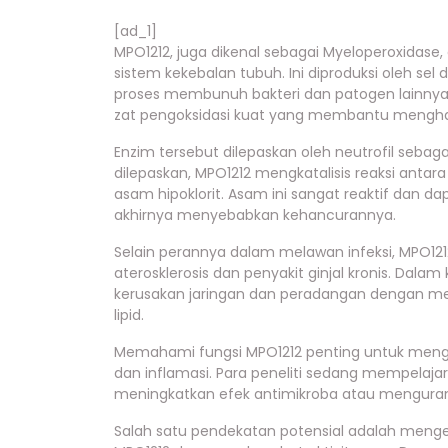
[ad_1]
MPO1212, juga dikenal sebagai Myeloperoxidas
sistem kekebalan tubuh. Ini diproduksi oleh sel 
proses membunuh bakteri dan patogen lainnya.
zat pengoksidasi kuat yang membantu mengha
Enzim tersebut dilepaskan oleh neutrofil sebag
dilepaskan, MPO1212 mengkatalisis reaksi antar
asam hipoklorit. Asam ini sangat reaktif dan
akhirnya menyebabkan kehancurannya.
Selain perannya dalam melawan infeksi, MPO1212 
aterosklerosis dan penyakit ginjal kronis. Dalam
kerusakan jaringan dan peradangan dengan mem
lipid.
Memahami fungsi MPO1212 penting untuk men
dan inflamasi. Para peneliti sedang mempelajar
meningkatkan efek antimikroba atau mengurang
Salah satu pendekatan potensial adalah men