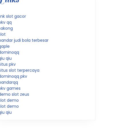
link slot gacor
pkv qq
sakong
slot
bandar judi bola terbesar
gaple
dominoqq
qiu qiu
situs pkv
situs slot terpercaya
dominoqq pkv
bandarqq
pkv games
demo slot zeus
slot demo
slot demo
qiu qiu