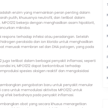
e, adalah enzim yang memainkan peran penting dalam
darah putih, khususnya neutrofil, dan terlibat dalam
 MPO1212 bekerja dengan menghasilkan asam hipoklorit,
ncurkan mikroba.
ai respons terhadap infeksi atau peradangan. Setelah
a hidrogen peroksida dan ion klorida untuk menghasilkan
 dapat merusak membran sel dan DNA patogen, yang pada
juga terlibat dalam berbagai penyakit inflamasi, seperti
 kondisi ini, MPO1212 dapat berkontribusi terhadap
produksi spesies oksigen reaktif dan mengoksidasi
gembangkan pengobatan baru untuk penyakit menular
i cara untuk memodulasi aktivitas MPO1212 untuk
i efek berbahaya pada penyakit inflamasi.
gembangkan obat yang secara khusus menargetkan