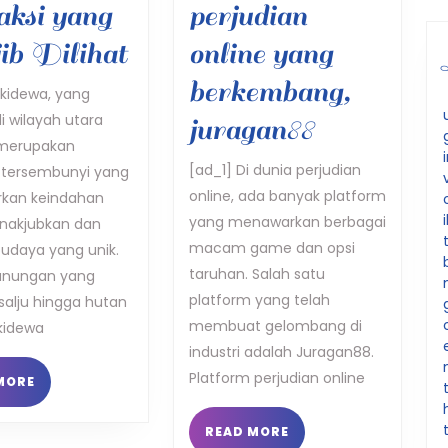
ksi yang
perjudian
Keindahan
b Dilihat
online yang
Alam
berkembang,
okidewa, yang
di wilayah utara
Hokidewa:
Temui
juragan88
 merupakan
Atraksi
pria
[ad_1] Di dunia perjudian
tersembunyi yang
yang
online, ada banyak platform
di
kan keindahan
yang menawarkan berbagai
nakjubkan dan
Wajib
belakang
macam game dan opsi
budaya yang unik.
Dilihat
platform
taruhan. Salah satu
unungan yang
platform yang telah
salju hingga hutan
perjudian
membuat gelombang di
okidewa
online
industri adalah Juragan88.
Platform perjudian online
READ
MORE
yang
MORE
berkemban
READ
READ MORE