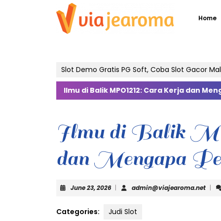
Skip
to
Home
content
Skip
to
content
Slot Demo Gratis PG Soft, Coba Slot Gacor Ma
Ilmu di Balik MPO1212: Cara Kerja dan Me
Ilmu di Balik M
dan Mengapa Pe
June
admi
June 23, 2026
|
admin@viajearoma.net
|
23,
2026
Categories:
Judi Slot