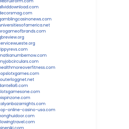
webfullform.com
allviddownload.com
decorsmag.com
gamblingcasinonews.com
universitiesofamerica.net
progameofbrands.com
qbreview.org
servicewueste.org
zippyrevs.com
matkanumbernow.com
myjobcirculars.com
healthmoreoverfitness.com
topslotxgames.com
routerloggnet.net
dantella6.com
slotsgamesone.com
hispinzone.com
kalyanbazarnights.com
top-online-casino-usa.com
honghuidoor.com
flowingtravel.com
nineniki.com