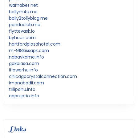
warnabet.net
bollym4u.me
bolly2tollyblog.me
pandaclub.me
flyttevask.io
byhous.com
hartfordplazahotel.com
m-918kissapk.com
nabavkame.info
gakbiasa.com
iflowerhu.info
chicagocrystalconnection.com
imanabadii.com
trilipohu.info
appruptio.info
Links