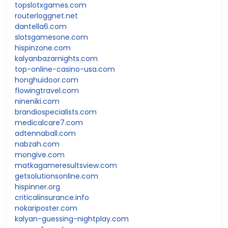
topslotxgames.com
routerloggnet.net
dantella6.com
slotsgamesone.com
hispinzone.com
kalyanbazarnights.com
top-online-casino-usa.com
honghuidoor.com
flowingtravel.com
nineniki.com
brandiospecialists.com
medicalcare7.com
adtennaball.com
nabzah.com
mongive.com
matkagameresultsview.com
getsolutionsonline.com
hispinner.org
criticalinsurance.info
nokariposter.com
kalyan-guessing-nightplay.com