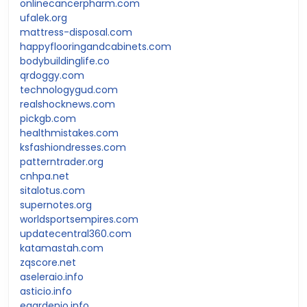
onlinecancerpharm.com
ufalek.org
mattress-disposal.com
happyflooringandcabinets.com
bodybuildinglife.co
qrdoggy.com
technologygud.com
realshocknews.com
pickgb.com
healthmistakes.com
ksfashiondresses.com
patterntrader.org
cnhpa.net
sitalotus.com
supernotes.org
worldsportsempires.com
updatecentral360.com
katamastah.com
zqscore.net
aseleraio.info
asticio.info
egardenio.info