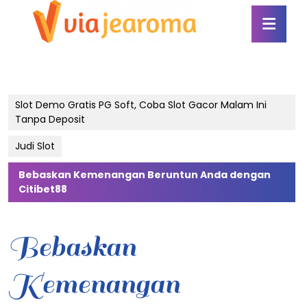
Skip
Ope
to
Butt
content
Skip
to
content
Slot Demo Gratis PG Soft, Coba Slot Gacor Malam Ini
Tanpa Deposit
Judi Slot
Bebaskan Kemenangan Beruntun Anda dengan
Citibet88
Bebaskan
Kemenangan