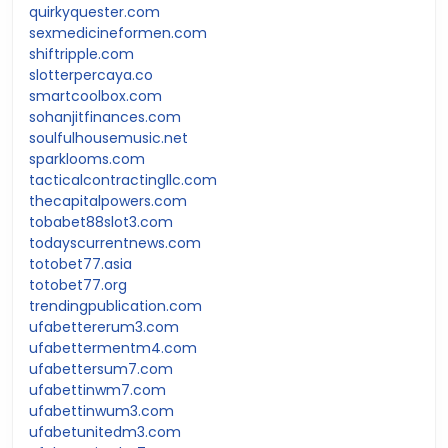
quirkyquester.com
sexmedicineformen.com
shiftripple.com
slotterpercaya.co
smartcoolbox.com
sohanjitfinances.com
soulfulhousemusic.net
sparklooms.com
tacticalcontractingllc.com
thecapitalpowers.com
tobabet88slot3.com
todayscurrentnews.com
totobet77.asia
totobet77.org
trendingpublication.com
ufabettererum3.com
ufabettermentm4.com
ufabettersum7.com
ufabettinwm7.com
ufabettinwum3.com
ufabetunitedm3.com