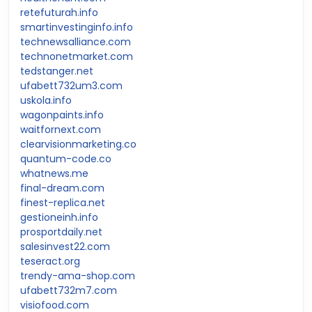
retefuturah.info
smartinvestinginfo.info
technewsalliance.com
technonetmarket.com
tedstanger.net
ufabett732um3.com
uskola.info
wagonpaints.info
waitfornext.com
clearvisionmarketing.co
quantum-code.co
whatnews.me
final-dream.com
finest-replica.net
gestioneinh.info
prosportdaily.net
salesinvest22.com
teseract.org
trendy-ama-shop.com
ufabett732m7.com
visiofood.com