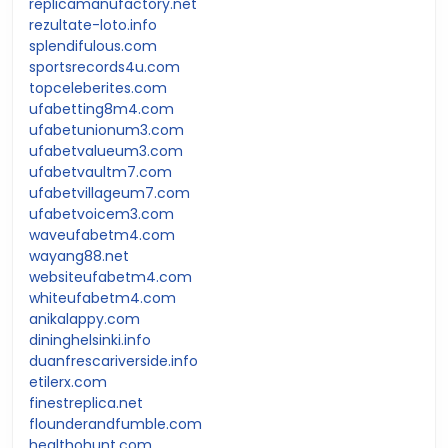
replicamanufactory.net
rezultate-loto.info
splendifulous.com
sportsrecords4u.com
topceleberites.com
ufabetting8m4.com
ufabetunionum3.com
ufabetvalueum3.com
ufabetvaultm7.com
ufabetvillageum7.com
ufabetvoicem3.com
waveufabetm4.com
wayang88.net
websiteufabetm4.com
whiteufabetm4.com
anikalappy.com
dininghelsinki.info
duanfrescariverside.info
etilerx.com
finestreplica.net
flounderandfumble.com
healthohunt.com