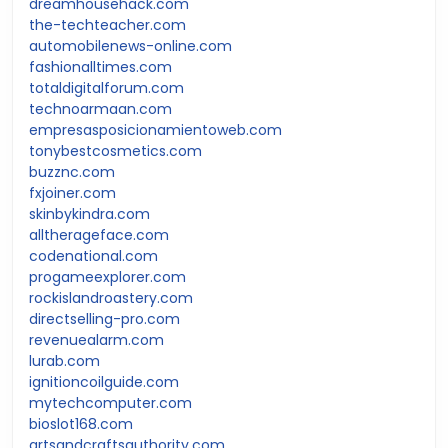
dreamhousehack.com
the-techteacher.com
automobilenews-online.com
fashionalltimes.com
totaldigitalforum.com
technoarmaan.com
empresasposicionamientoweb.com
tonybestcosmetics.com
buzznc.com
fxjoiner.com
skinbykindra.com
alltherageface.com
codenational.com
progameexplorer.com
rockislandroastery.com
directselling-pro.com
revenuealarm.com
lurab.com
ignitioncoilguide.com
mytechcomputer.com
bioslot168.com
artsandcraftsauthority.com