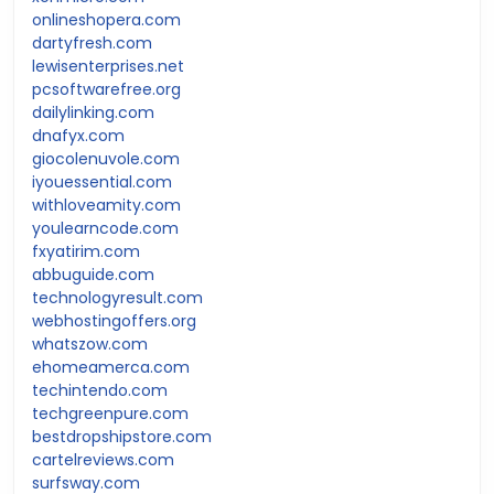
onlineshopera.com
dartyfresh.com
lewisenterprises.net
pcsoftwarefree.org
dailylinking.com
dnafyx.com
giocolenuvole.com
iyouessential.com
withloveamity.com
youlearncode.com
fxyatirim.com
abbuguide.com
technologyresult.com
webhostingoffers.org
whatszow.com
ehomeamerca.com
techintendo.com
techgreenpure.com
bestdropshipstore.com
cartelreviews.com
surfsway.com