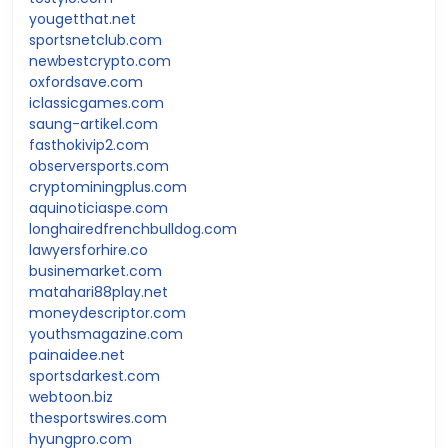
yougetthat.net
sportsnetclub.com
newbestcrypto.com
oxfordsave.com
iclassicgames.com
saung-artikel.com
fasthokivip2.com
observersports.com
cryptominingplus.com
aquinoticiaspe.com
longhairedfrenchbulldog.com
lawyersforhire.co
businemarket.com
matahari88play.net
moneydescriptor.com
youthsmagazine.com
painaidee.net
sportsdarkest.com
webtoon.biz
thesportswires.com
hyungpro.com