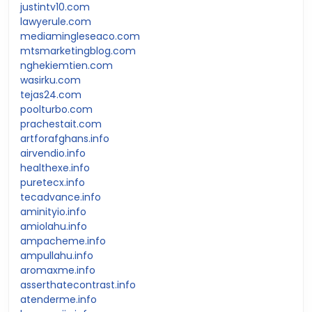
justintv10.com
lawyerule.com
mediamingleseaco.com
mtsmarketingblog.com
nghekiemtien.com
wasirku.com
tejas24.com
poolturbo.com
prachestait.com
artforafghans.info
airvendio.info
healthexe.info
puretecx.info
tecadvance.info
aminityio.info
amiolahu.info
ampacheme.info
ampullahu.info
aromaxme.info
asserthatecontrast.info
atenderme.info