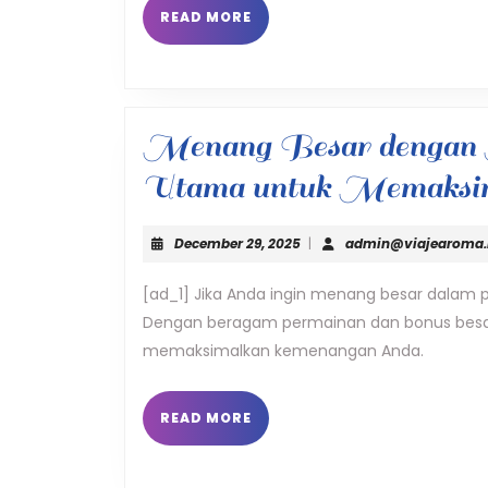
READ
READ MORE
MORE
Menang Besar denga
Utama untuk Memaksi
December
December 29, 2025
|
admin@viajearoma.
29,
2025
[ad_1] Jika Anda ingin menang besar dalam p
Dengan beragam permainan dan bonus besar, k
memaksimalkan kemenangan Anda.
READ
READ MORE
MORE