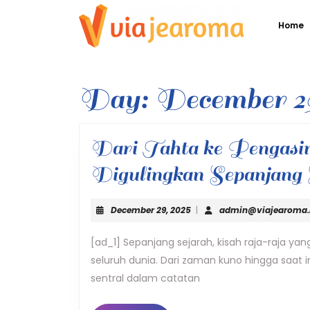
Skip
to
Home
content
Skip
to
content
Day:
December 29
Dari Tahta ke Pengasi
Digulingkan Sepanjang 
December
December 29, 2025
|
admin@viajearoma.
29,
2025
[ad_1] Sepanjang sejarah, kisah raja-raja ya
seluruh dunia. Dari zaman kuno hingga saat i
sentral dalam catatan