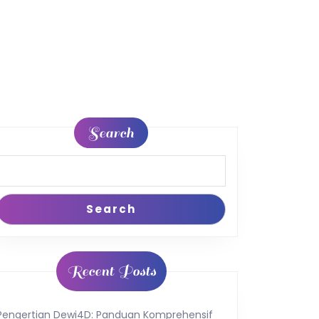
Search
Search
Recent Posts
Pengertian Dewi4D: Panduan Komprehensif