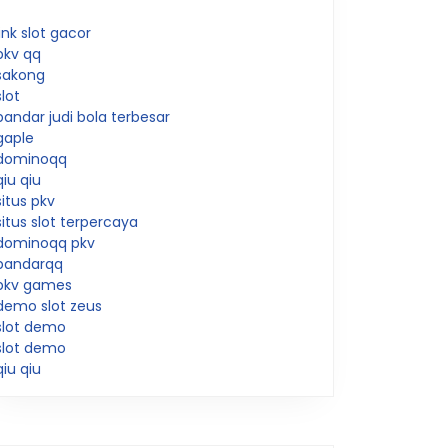
angan
link slot gacor
pkv qq
sakong
slot
bandar judi bola terbesar
gaple
dominoqq
qiu qiu
situs pkv
situs slot terpercaya
dominoqq pkv
bandarqq
pkv games
demo slot zeus
slot demo
slot demo
qiu qiu