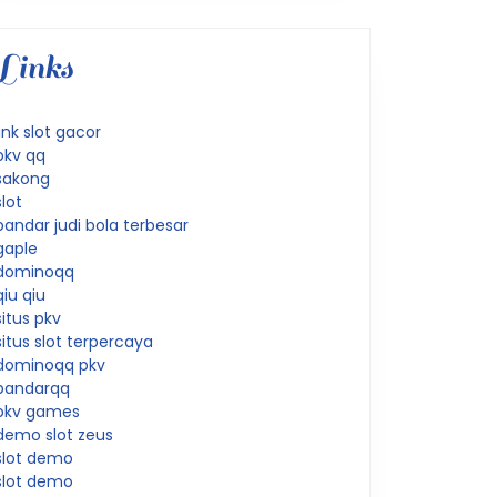
Links
link slot gacor
pkv qq
sakong
slot
bandar judi bola terbesar
gaple
dominoqq
qiu qiu
situs pkv
situs slot terpercaya
dominoqq pkv
bandarqq
pkv games
demo slot zeus
slot demo
slot demo