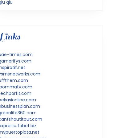
qiu qiu
Links
uae-times.com
gamerifys.com
inspiratif.net
vsmsnetworks.com
offthem.com
ibommatv.com
techporfit.com
bekasionline.com
nbusinessplan.com
greenlife360.com
cantshoutitout.com
expressufabet.biz
mypuertoplata.net