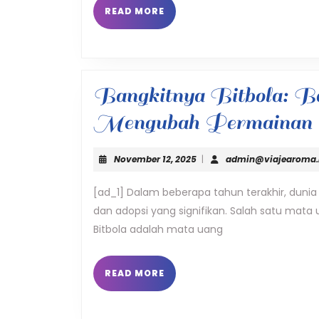
READ
READ MORE
MORE
Bangkitnya Bitbola: B
Mengubah Permainan
November
November 12, 2025
|
admin@viajearoma.
12,
2025
[ad_1] Dalam beberapa tahun terakhir, duni
dan adopsi yang signifikan. Salah satu mata 
Bitbola adalah mata uang
READ
READ MORE
MORE