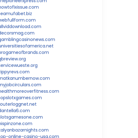
thepioneerxpress.com
howtofixissue.com
teamufabet.biz
webfullform.com
allviddownload.com
decorsmag.com
gamblingcasinonews.com
universitiesofamerica.net
progameofbrands.com
qbreview.org
servicewueste.org
zippyrevs.com
matkanumbernow.com
myjobcirculars.com
healthmoreoverfitness.com
topslotxgames.com
routerloggnet.net
dantella6.com
slotsgamesone.com
hispinzone.com
kalyanbazarnights.com
top-online-casino-usa.com