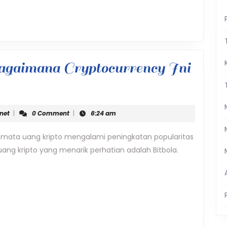
agaimana Cryptocurrency Ini
Bangkitnya
Bitbola:
admin@viajearoma.net
net
|
0 Comment
|
6:24 am
Bagaimana
a mata uang kripto mengalami peningkatan popularitas
Cryptocurrency
uang kripto yang menarik perhatian adalah Bitbola.
Ini
Mengubah
Permainan