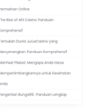
Permainan Online
The Rise of Ahl Casino: Panduan
Komprehensif
Temukan Dunia JurusCasino yang
Menyenangkan: Panduan Komprehensif
Manfaat Plisbet: Mengapa Anda Harus
Mempertimbangkannya untuk Kesehatan
Anda
Pengertian Bunga99 : Panduan Lengkap