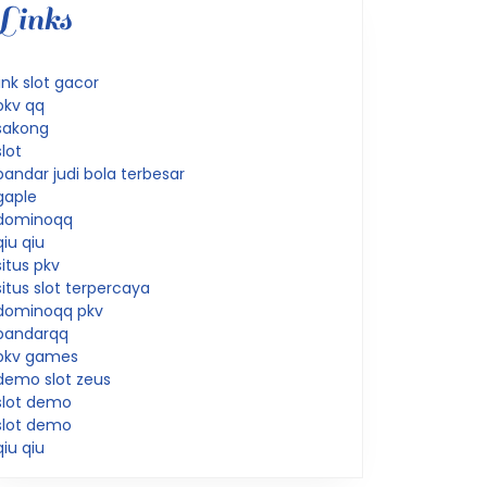
Links
link slot gacor
pkv qq
sakong
slot
bandar judi bola terbesar
gaple
dominoqq
qiu qiu
situs pkv
situs slot terpercaya
dominoqq pkv
bandarqq
pkv games
demo slot zeus
slot demo
slot demo
qiu qiu