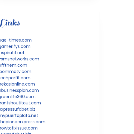
Links
uae-times.com
gamerifys.com
inspiratif.net
vsmsnetworks.com
offthem.com
ibommatv.com
techporfit.com
bekasionline.com
nbusinessplan.com
greenlife360.com
cantshoutitout.com
expressufabet.biz
mypuertoplata.net
thepioneerxpress.com
howtofixissue.com