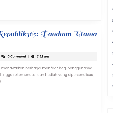
an
AS168
Republik365: Panduan Utama
min@viajearoma.net
0 Comment
|
2:52 am
ang menawarkan berbagai manfaat bagi penggunanya.
 hingga rekomendasi dan hadiah yang dipersonalisasi,
a