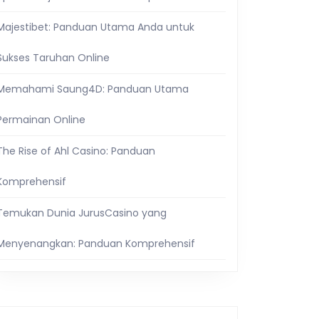
Majestibet: Panduan Utama Anda untuk
Sukses Taruhan Online
Memahami Saung4D: Panduan Utama
Permainan Online
The Rise of Ahl Casino: Panduan
Komprehensif
Temukan Dunia JurusCasino yang
Menyenangkan: Panduan Komprehensif