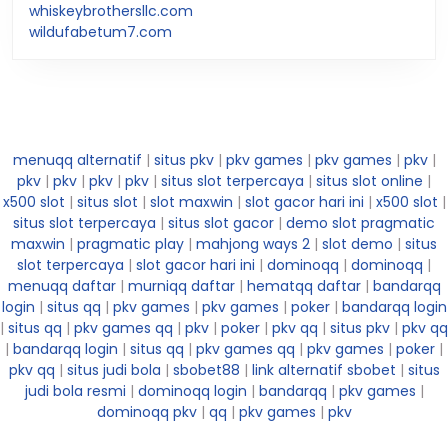
whiskeybrothersllc.com
wildufabetum7.com
menuqq alternatif
|
situs pkv
|
pkv games
|
pkv games
|
pkv
|
pkv
|
pkv
|
pkv
|
pkv
|
situs slot terpercaya
|
situs slot online
|
x500 slot
|
situs slot
|
slot maxwin
|
slot gacor hari ini
|
x500 slot
|
situs slot terpercaya
|
situs slot gacor
|
demo slot pragmatic
maxwin
|
pragmatic play
|
mahjong ways 2
|
slot demo
|
situs
slot terpercaya
|
slot gacor hari ini
|
dominoqq
|
dominoqq
|
menuqq daftar
|
murniqq daftar
|
hematqq daftar
|
bandarqq
login
|
situs qq
|
pkv games
|
pkv games
|
poker
|
bandarqq login
|
situs qq
|
pkv games qq
|
pkv
|
poker
|
pkv qq
|
situs pkv
|
pkv qq
|
bandarqq login
|
situs qq
|
pkv games qq
|
pkv games
|
poker
|
pkv qq
|
situs judi bola
|
sbobet88
|
link alternatif sbobet
|
situs
judi bola resmi
|
dominoqq login
|
bandarqq
|
pkv games
|
dominoqq pkv
|
qq
|
pkv games
|
pkv