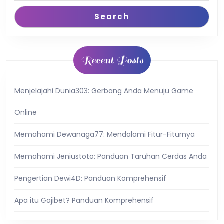
Search
Recent Posts
Menjelajahi Dunia303: Gerbang Anda Menuju Game
Online
Memahami Dewanaga77: Mendalami Fitur-Fiturnya
Memahami Jeniustoto: Panduan Taruhan Cerdas Anda
Pengertian Dewi4D: Panduan Komprehensif
Apa itu Gajibet? Panduan Komprehensif