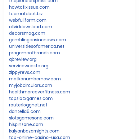
thepioneerxpress.com
howtofixissue.com
teamufabet.biz
webfullform.com
allviddownload.com
decorsmag.com
gamblingcasinonews.com
universitiesofamerica.net
progameofbrands.com
qbreview.org
servicewueste.org
zippyrevs.com
matkanumbernow.com
myjobcirculars.com
healthmoreoverfitness.com
topslotxgames.com
routerloggnet.net
dantella6.com
slotsgamesone.com
hispinzone.com
kalyanbazarnights.com
top-online-casino-usa.com