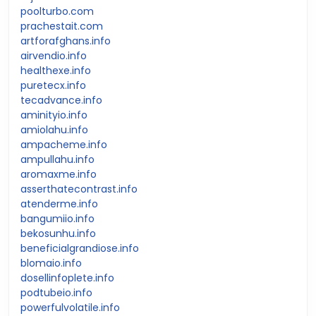
poolturbo.com
prachestait.com
artforafghans.info
airvendio.info
healthexe.info
puretecx.info
tecadvance.info
aminityio.info
amiolahu.info
ampacheme.info
ampullahu.info
aromaxme.info
asserthatecontrast.info
atenderme.info
bangumiio.info
bekosunhu.info
beneficialgrandiose.info
blomaio.info
dosellinfoplete.info
podtubeio.info
powerfulvolatile.info