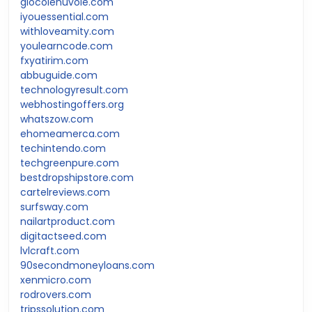
giocolenuvole.com
iyouessential.com
withloveamity.com
youlearncode.com
fxyatirim.com
abbuguide.com
technologyresult.com
webhostingoffers.org
whatszow.com
ehomeamerca.com
techintendo.com
techgreenpure.com
bestdropshipstore.com
cartelreviews.com
surfsway.com
nailartproduct.com
digitactseed.com
lvlcraft.com
90secondmoneyloans.com
xenmicro.com
rodrovers.com
tripssolution.com