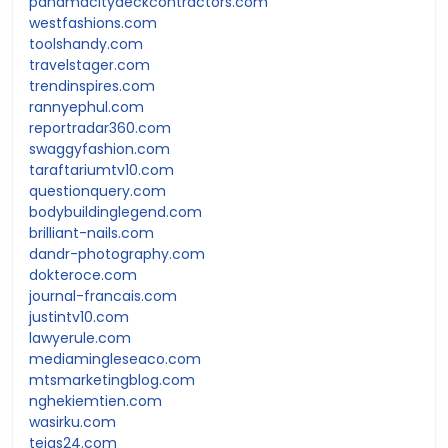
panamacitydeckcontractors.com
westfashions.com
toolshandy.com
travelstager.com
trendinspires.com
rannyephul.com
reportradar360.com
swaggyfashion.com
taraftariumtv10.com
questionquery.com
bodybuildinglegend.com
brilliant-nails.com
dandr-photography.com
dokteroce.com
journal-francais.com
justintv10.com
lawyerule.com
mediamingleseaco.com
mtsmarketingblog.com
nghekiemtien.com
wasirku.com
tejas24.com