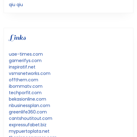
qiu qiu
Links
uae-times.com
gamerifys.com
inspiratif.net
vsmsnetworks.com
offthem.com
ibommatv.com
techporfit.com
bekasionline.com
nbusinessplan.com
greenlife360.com
cantshoutitout.com
expressufabet.biz
mypuertoplata.net