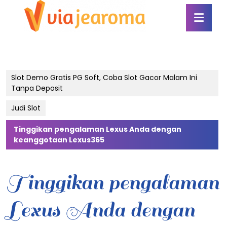
Skip
Ope
to
Butt
content
Skip
to
content
Slot Demo Gratis PG Soft, Coba Slot Gacor Malam Ini
Tanpa Deposit
Judi Slot
Tinggikan pengalaman Lexus Anda dengan
keanggotaan Lexus365
Tinggikan pengalaman
Lexus Anda dengan