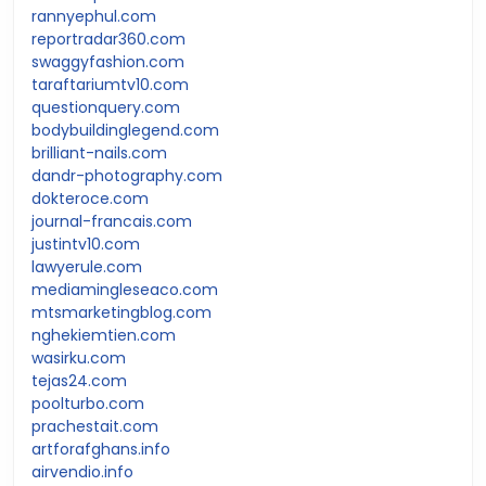
rannyephul.com
reportradar360.com
swaggyfashion.com
taraftariumtv10.com
questionquery.com
bodybuildinglegend.com
brilliant-nails.com
dandr-photography.com
dokteroce.com
journal-francais.com
justintv10.com
lawyerule.com
mediamingleseaco.com
mtsmarketingblog.com
nghekiemtien.com
wasirku.com
tejas24.com
poolturbo.com
prachestait.com
artforafghans.info
airvendio.info