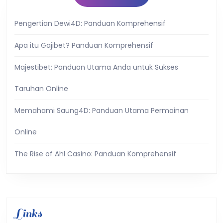
Pengertian Dewi4D: Panduan Komprehensif
Apa itu Gajibet? Panduan Komprehensif
Majestibet: Panduan Utama Anda untuk Sukses
Taruhan Online
Memahami Saung4D: Panduan Utama Permainan
Online
The Rise of Ahl Casino: Panduan Komprehensif
Links