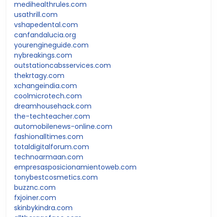
medihealthrules.com
usathrill.com
vshapedental.com
canfandalucia.org
yourengineguide.com
nybreakings.com
outstationcabsservices.com
thekrtagy.com
xchangeindia.com
coolmicrotech.com
dreamhousehack.com
the-techteacher.com
automobilenews-online.com
fashionalltimes.com
totaldigitalforum.com
technoarmaan.com
empresasposicionamientoweb.com
tonybestcosmetics.com
buzznc.com
fxjoiner.com
skinbykindra.com