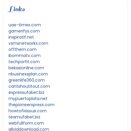
Links
uae-times.com
gamerifys.com
inspiratif.net
vsmsnetworks.com
offthem.com
ibommatv.com
techporfit.com
bekasionline.com
nbusinessplan.com
greenlife360.com
cantshoutitout.com
expressufabet.biz
mypuertoplata.net
thepioneerxpress.com
howtofixissue.com
teamufabet.biz
webfullform.com
allviddownload.com