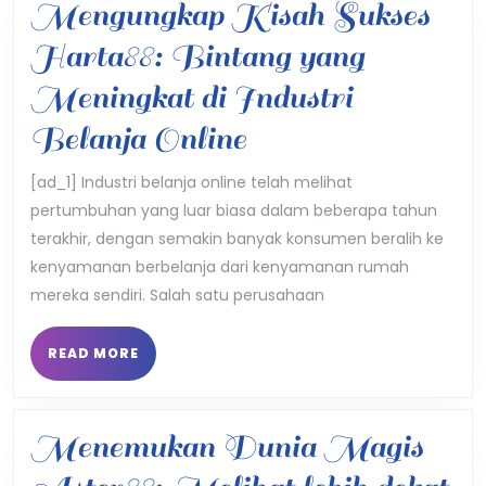
Mengungkap Kisah Sukses
Harta88: Bintang yang
Meningkat di Industri
Mengungkap
Belanja Online
Kisah
[ad_1] Industri belanja online telah melihat
pertumbuhan yang luar biasa dalam beberapa tahun
Sukses
terakhir, dengan semakin banyak konsumen beralih ke
Harta88:
kenyamanan berbelanja dari kenyamanan rumah
Bintang
mereka sendiri. Salah satu perusahaan
yang
READ
READ MORE
MORE
Meningkat
di
Menemukan Dunia Magis
Industri