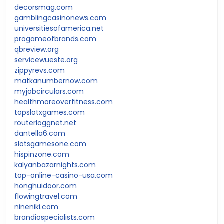
decorsmag.com
gamblingcasinonews.com
universitiesofamerica.net
progameofbrands.com
qbreview.org
servicewueste.org
zippyrevs.com
matkanumbernow.com
myjobcirculars.com
healthmoreoverfitness.com
topslotxgames.com
routerloggnet.net
dantella6.com
slotsgamesone.com
hispinzone.com
kalyanbazarnights.com
top-online-casino-usa.com
honghuidoor.com
flowingtravel.com
nineniki.com
brandiospecialists.com