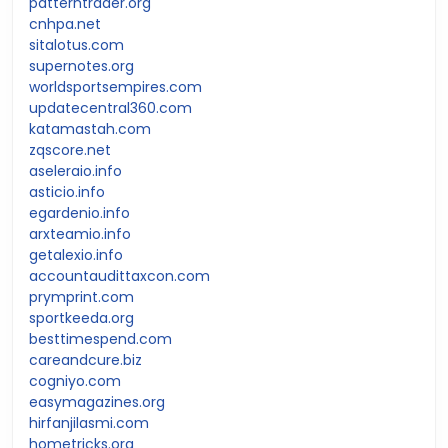
patterntrader.org
cnhpa.net
sitalotus.com
supernotes.org
worldsportsempires.com
updatecentral360.com
katamastah.com
zqscore.net
aseleraio.info
asticio.info
egardenio.info
arxteamio.info
getalexio.info
accountaudittaxcon.com
prymprint.com
sportkeeda.org
besttimespend.com
careandcure.biz
cogniyo.com
easymagazines.org
hirfanjilasmi.com
hometricks.org