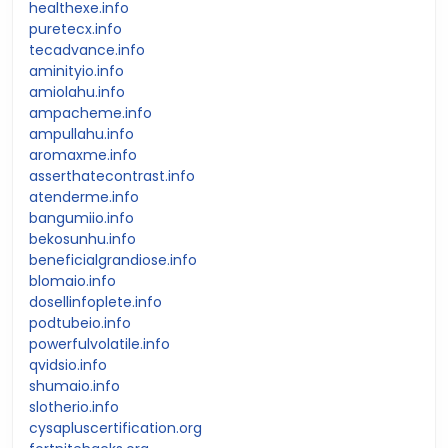
healthexe.info
puretecx.info
tecadvance.info
aminityio.info
amiolahu.info
ampacheme.info
ampullahu.info
aromaxme.info
asserthatecontrast.info
atenderme.info
bangumiio.info
bekosunhu.info
beneficialgrandiose.info
blomaio.info
dosellinfoplete.info
podtubeio.info
powerfulvolatile.info
qvidsio.info
shumaio.info
slotherio.info
cysapluscertification.org