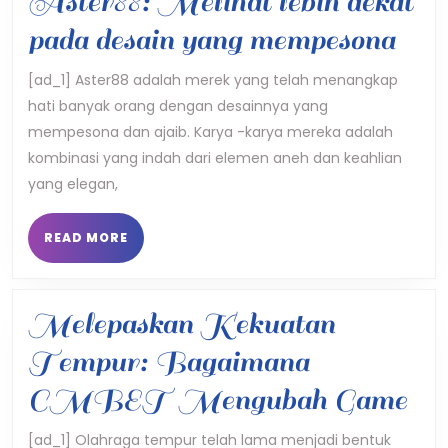
Aster88: Melihat lebih dekat
Belanja
Me
pada desain yang mempesona
Online
Dun
[ad_1] Aster88 adalah merek yang telah menangkap
hati banyak orang dengan desainnya yang
Ma
mempesona dan ajaib. Karya -karya mereka adalah
Ast
kombinasi yang indah dari elemen aneh dan keahlian
Mel
yang elegan,
lebi
READ
READ MORE
MORE
deka
pad
Melepaskan Kekuatan
desa
Tempur: Bagaimana
yan
Me
CMBET Mengubah Game
mem
Ke
[ad_1] Olahraga tempur telah lama menjadi bentuk