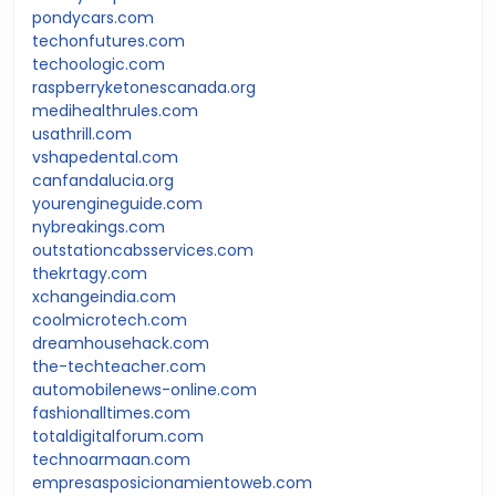
pondycars.com
techonfutures.com
techoologic.com
raspberryketonescanada.org
medihealthrules.com
usathrill.com
vshapedental.com
canfandalucia.org
yourengineguide.com
nybreakings.com
outstationcabsservices.com
thekrtagy.com
xchangeindia.com
coolmicrotech.com
dreamhousehack.com
the-techteacher.com
automobilenews-online.com
fashionalltimes.com
totaldigitalforum.com
technoarmaan.com
empresasposicionamientoweb.com