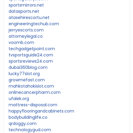
sportsmirrors.net
datasports.net
atasehirescortu.net
engineeringtechub.com
jerryescorts.com
attorneylegal.co
voomb.com
techgadgetpoint.com
tvsportsguide24.com
sportsreviews24.com
dubai360blog.com
lucky77slot.org
growmefast.com
mahkotahokislot.com
onlinecancerpharm.com
ufalek.org
mattress-disposal.com
happyflooringandcabinets.com
bodybuildinglife.co
qrdoggy.com
technologygud.com