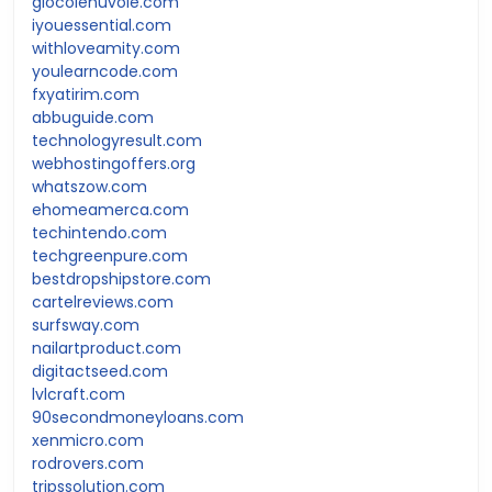
giocolenuvole.com
iyouessential.com
withloveamity.com
youlearncode.com
fxyatirim.com
abbuguide.com
technologyresult.com
webhostingoffers.org
whatszow.com
ehomeamerca.com
techintendo.com
techgreenpure.com
bestdropshipstore.com
cartelreviews.com
surfsway.com
nailartproduct.com
digitactseed.com
lvlcraft.com
90secondmoneyloans.com
xenmicro.com
rodrovers.com
tripssolution.com