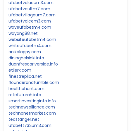
ufabetvalueum3.com
ufabetvaultm7.com
ufabetvillageum7.com
ufabetvoicem3.com
waveufabetm4.com
wayang88.net
websiteufabetm4.com
whiteufabetm4.com
anikalappy.com
dininghelsinki.info
duanfrescariverside.info
etilerx.com
finestreplica.net
flounderandfumble.com
healthohunt.com
retefuturah.info
smartinvestinginfo.info
technewsalliance.com
technonetmarket.com
tedstanger.net
ufabett732um3.com