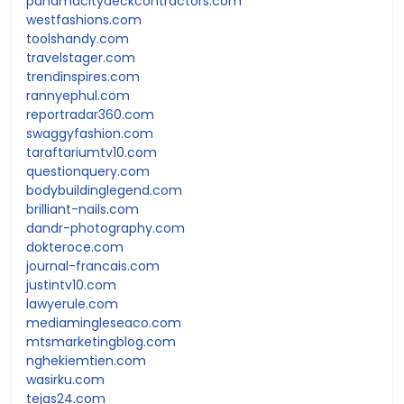
panamacitydeckcontractors.com
westfashions.com
toolshandy.com
travelstager.com
trendinspires.com
rannyephul.com
reportradar360.com
swaggyfashion.com
taraftariumtv10.com
questionquery.com
bodybuildinglegend.com
brilliant-nails.com
dandr-photography.com
dokteroce.com
journal-francais.com
justintv10.com
lawyerule.com
mediamingleseaco.com
mtsmarketingblog.com
nghekiemtien.com
wasirku.com
tejas24.com