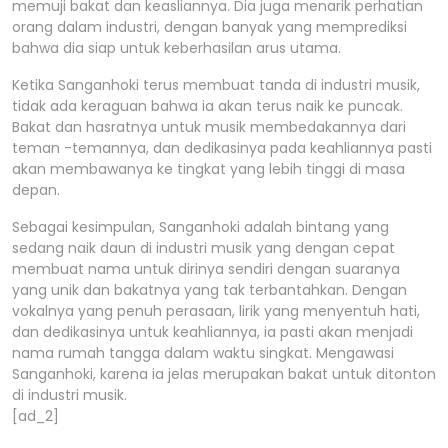
memuji bakat dan keasliannya. Dia juga menarik perhatian
orang dalam industri, dengan banyak yang memprediksi
bahwa dia siap untuk keberhasilan arus utama.
Ketika Sanganhoki terus membuat tanda di industri musik,
tidak ada keraguan bahwa ia akan terus naik ke puncak.
Bakat dan hasratnya untuk musik membedakannya dari
teman -temannya, dan dedikasinya pada keahliannya pasti
akan membawanya ke tingkat yang lebih tinggi di masa
depan.
Sebagai kesimpulan, Sanganhoki adalah bintang yang
sedang naik daun di industri musik yang dengan cepat
membuat nama untuk dirinya sendiri dengan suaranya
yang unik dan bakatnya yang tak terbantahkan. Dengan
vokalnya yang penuh perasaan, lirik yang menyentuh hati,
dan dedikasinya untuk keahliannya, ia pasti akan menjadi
nama rumah tangga dalam waktu singkat. Mengawasi
Sanganhoki, karena ia jelas merupakan bakat untuk ditonton
di industri musik.
[ad_2]