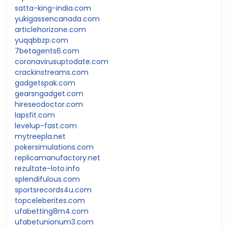
satta-king-india.com
yukigassencanada.com
articlehorizone.com
yuqqbbzp.com
7betagents6.com
coronavirusuptodate.com
crackinstreams.com
gadgetspak.com
gearsngadget.com
hireseodoctor.com
lapsfit.com
levelup-fast.com
mytreepla.net
pokersimulations.com
replicamanufactory.net
rezultate-loto.info
splendifulous.com
sportsrecords4u.com
topceleberites.com
ufabetting8m4.com
ufabetunionum3.com