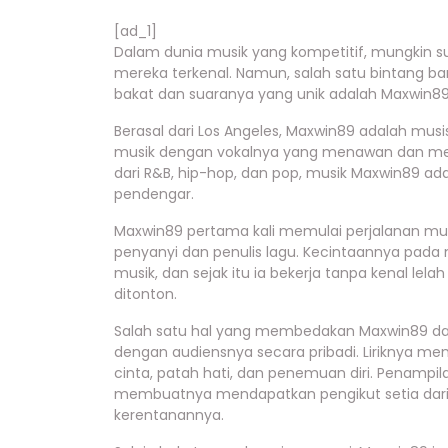
[ad_1]
Dalam dunia musik yang kompetitif, mungkin s
mereka terkenal. Namun, salah satu bintang 
bakat dan suaranya yang unik adalah Maxwin89
Berasal dari Los Angeles, Maxwin89 adalah musi
musik dengan vokalnya yang menawan dan mel
dari R&B, hip-hop, dan pop, musik Maxwin89 a
pendengar.
Maxwin89 pertama kali memulai perjalanan mu
penyanyi dan penulis lagu. Kecintaannya pada
musik, dan sejak itu ia bekerja tanpa kenal lela
ditonton.
Salah satu hal yang membedakan Maxwin89 dar
dengan audiensnya secara pribadi. Liriknya 
cinta, patah hati, dan penemuan diri. Penamp
membuatnya mendapatkan pengikut setia dari 
kerentanannya.