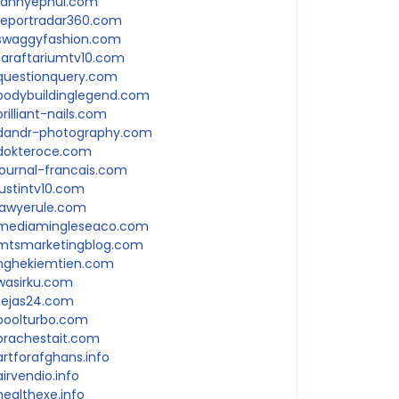
rannyephul.com
reportradar360.com
swaggyfashion.com
taraftariumtv10.com
questionquery.com
bodybuildinglegend.com
brilliant-nails.com
dandr-photography.com
dokteroce.com
journal-francais.com
justintv10.com
lawyerule.com
mediamingleseaco.com
mtsmarketingblog.com
nghekiemtien.com
wasirku.com
tejas24.com
poolturbo.com
prachestait.com
artforafghans.info
airvendio.info
healthexe.info