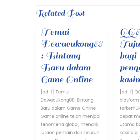
navigation
Previous
Related Post
post:
Temui
QQ88
Dewacukong88
Tuju
: Bintang
bagi
Baru dalam
peng
Temui
Game Online
kasi
Dewacukon
[ad_1] Temui
[ad_1] Q
Dewacukong88: Bintang
Bintang
platform 
Baru dalam Game Online
terkemu
Baru
Game online telah menjadi
cepat me
dalam
fenomena global, menarik
utama b
jutaan pemain dari seluruh
kasino di
Game