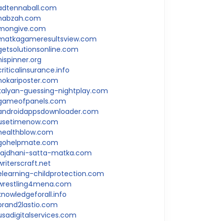
adtennaball.com
nabzah.com
mongive.com
matkagameresultsview.com
getsolutionsonline.com
hispinner.org
criticalinsurance.info
nokariposter.com
kalyan-guessing-nightplay.com
gameofpanels.com
androidappsdownloader.com
usetimenow.com
healthblow.com
gohelpmate.com
rajdhani-satta-matka.com
writerscraft.net
elearning-childprotection.com
wrestling4mena.com
knowledgeforall.info
brand2lastio.com
usadigitalservices.com