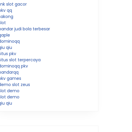
link slot gacor
pkv qq
sakong
slot
bandar judi bola terbesar
gaple
dominoqq
qiu qiu
situs pkv
situs slot terpercaya
dominoqq pkv
bandarqq
pkv games
demo slot zeus
slot demo
slot demo
qiu qiu