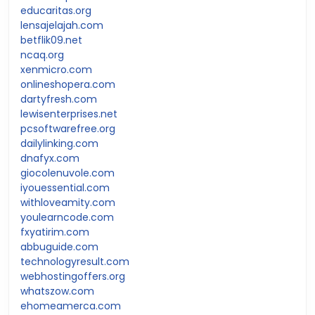
educaritas.org
lensajelajah.com
betflik09.net
ncaq.org
xenmicro.com
onlineshopera.com
dartyfresh.com
lewisenterprises.net
pcsoftwarefree.org
dailylinking.com
dnafyx.com
giocolenuvole.com
iyouessential.com
withloveamity.com
youlearncode.com
fxyatirim.com
abbuguide.com
technologyresult.com
webhostingoffers.org
whatszow.com
ehomeamerca.com