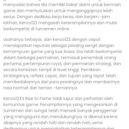
menyadari bahwa dia memiliki bakat alami untuk bermain
game dan memutuskan untuk menganggapnya lebih
serius. Dengan dedikasi, kerja keras, dan berjam -jam
latihan, Kenzo123 mengasah keterampilannya dan mulai
berkompetisi di turnamen online.
Usahanya terbayar, dan Kenzo123 dengan cepat
mendapatkan reputasi sebagai pesaing sengit dengan
kemampuan game yang luar biasa. Dia telah berkompetisi
dalam berbagai permainan, termasuk penembak orang
pertama, pertempuran royal, dan permainan strategi, dan
secara konsisten tampil di level tinggi. Pemikiran
strategisnya, refleks cepat, dan tujuan yang tepat telah
membedakannya dari para pesaingnya dan memberinya
rasa hormat dari teman -temannya.
Kenzo123’s Rise to Fame tidak luput dari perhatian oleh
komunitas game. Penampilannya yang mengesankan di
turnamen dan sungai telah menarik banyak penggemar
yang mengagumi dan mendukungnya. Ia dikenal karena
sikapnya yang rendah hati dan rendah hati, serta
dedikasinya untuk meningkatkan keterampilannya dan