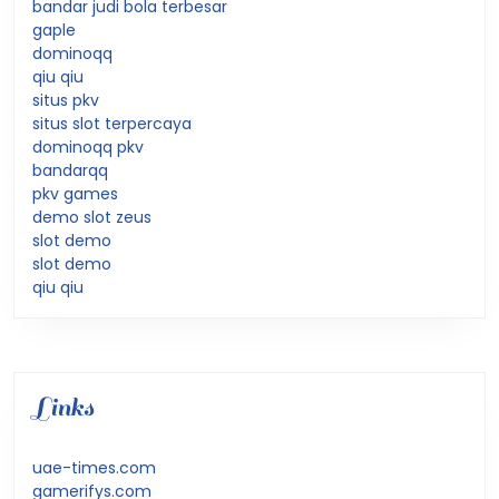
bandar judi bola terbesar
gaple
dominoqq
qiu qiu
situs pkv
situs slot terpercaya
dominoqq pkv
bandarqq
pkv games
demo slot zeus
slot demo
slot demo
qiu qiu
Links
uae-times.com
gamerifys.com