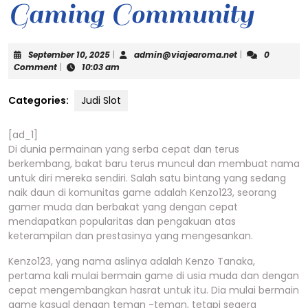
Gaming Community
September
admin@viajear
September 10, 2025
|
admin@viajearoma.net
|
0
10,
Comment
|
10:03 am
2025
Categories:
Judi Slot
[ad_1]
Di dunia permainan yang serba cepat dan terus
berkembang, bakat baru terus muncul dan membuat nama
untuk diri mereka sendiri. Salah satu bintang yang sedang
naik daun di komunitas game adalah Kenzo123, seorang
gamer muda dan berbakat yang dengan cepat
mendapatkan popularitas dan pengakuan atas
keterampilan dan prestasinya yang mengesankan.
Kenzo123, yang nama aslinya adalah Kenzo Tanaka,
pertama kali mulai bermain game di usia muda dan dengan
cepat mengembangkan hasrat untuk itu. Dia mulai bermain
game kasual dengan teman -teman, tetapi segera