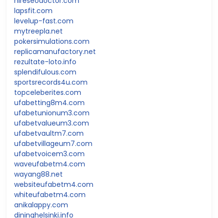
hireseodoctor.com
lapsfit.com
levelup-fast.com
mytreepla.net
pokersimulations.com
replicamanufactory.net
rezultate-loto.info
splendifulous.com
sportsrecords4u.com
topceleberites.com
ufabetting8m4.com
ufabetunionum3.com
ufabetvalueum3.com
ufabetvaultm7.com
ufabetvillageum7.com
ufabetvoicem3.com
waveufabetm4.com
wayang88.net
websiteufabetm4.com
whiteufabetm4.com
anikalappy.com
dininghelsinki.info