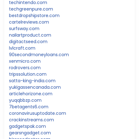
techintendo.com
techgreenpure.com
bestdropshipstore.com
cartelreviews.com
surfsway.com
nailartproduct.com
digitactseed.com
lvlcraft.com
90secondmoneyloans.com
xenmicro.com
rodrovers.com
tripssolution.com
satta-king-india.com
yukigassencanada.com
articlehorizone.com
yuqqbbzp.com
7betagents6.com
coronavirusuptodate.com
crackinstreams.com
gadgetspak.com
gearsngadget.com