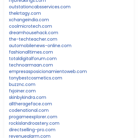
nybreakings.com
outstationcabsservices.com
thekrtagy.com
xchangeindia.com
coolmicrotech.com
dreamhousehack.com
the-techteacher.com
automobilenews-online.com
fashionalltimes.com
totaldigitalforum.com
technoarmaan.com
empresasposicionamientoweb.com
tonybestcosmetics.com
buzznc.com
fxjoiner.com
skinbykindra.com
alltherageface.com
codenational.com
progameexplorer.com
rockislandroastery.com
directselling-pro.com
revenuealarm.com