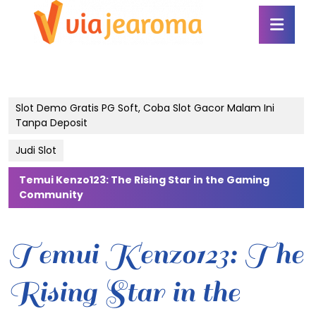
Skip
Ope
to
Butt
content
Skip
to
content
Slot Demo Gratis PG Soft, Coba Slot Gacor Malam Ini
Tanpa Deposit
Judi Slot
Temui Kenzo123: The Rising Star in the Gaming
Community
Temui Kenzo123: The
Rising Star in the