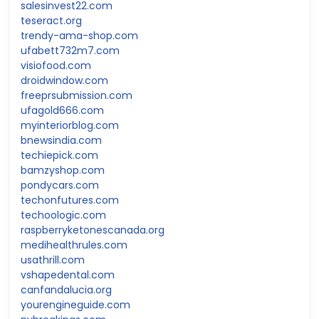
salesinvest22.com
teseract.org
trendy-ama-shop.com
ufabett732m7.com
visiofood.com
droidwindow.com
freeprsubmission.com
ufagold666.com
myinteriorblog.com
bnewsindia.com
techiepick.com
bamzyshop.com
pondycars.com
techonfutures.com
techoologic.com
raspberryketonescanada.org
medihealthrules.com
usathrill.com
vshapedental.com
canfandalucia.org
yourengineguide.com