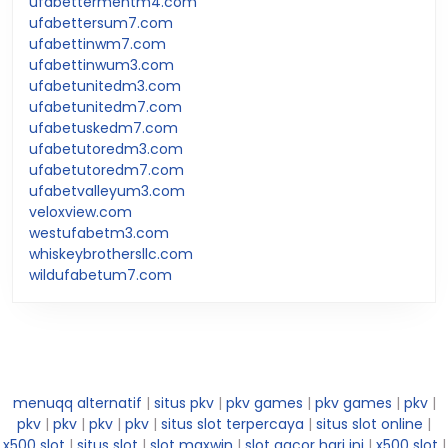
ufabettermentm4.com
ufabettersum7.com
ufabettinwm7.com
ufabettinwum3.com
ufabetunitedm3.com
ufabetunitedm7.com
ufabetuskedm7.com
ufabetutoredm3.com
ufabetutoredm7.com
ufabetvalleyum3.com
veloxview.com
westufabetm3.com
whiskeybrothersllc.com
wildufabetum7.com
menuqq alternatif
|
situs pkv
|
pkv games
|
pkv games
|
pkv
|
pkv
|
pkv
|
pkv
|
pkv
|
situs slot terpercaya
|
situs slot online
|
x500 slot
|
situs slot
|
slot maxwin
|
slot gacor hari ini
|
x500 slot
|