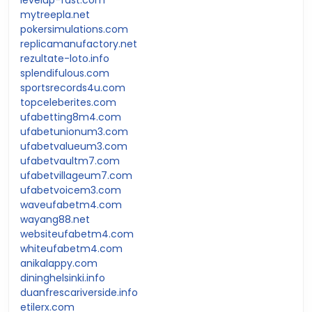
mytreepla.net
pokersimulations.com
replicamanufactory.net
rezultate-loto.info
splendifulous.com
sportsrecords4u.com
topceleberites.com
ufabetting8m4.com
ufabetunionum3.com
ufabetvalueum3.com
ufabetvaultm7.com
ufabetvillageum7.com
ufabetvoicem3.com
waveufabetm4.com
wayang88.net
websiteufabetm4.com
whiteufabetm4.com
anikalappy.com
dininghelsinki.info
duanfrescariverside.info
etilerx.com