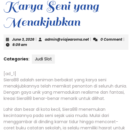
Karya Seni yang
Menakjubkan
June
admin@viajearoma.ne
June 3, 2026
|
admin@viajearoma.net
|
0 Comment
|
3,
6:09 am
2026
Categories:
Judi Slot
[ad_1]
Siera88 adalah seniman berbakat yang karya seni
menakjubkannya telah memikat penonton di seluruh dunia.
Dengan gaya unik yang memadukan realisme dan fantasi,
kreasi Siera88 benar-benar menarik untuk dilihat.
Lahir dan besar di kota kecil, Siera88 menemukan
kecintaannya pada seni sejak usia muda. Mulai dari
menggambar di dinding kamar tidur hingga mencoret-
coret buku catatan sekolah, ia selalu memiliki hasrat untuk