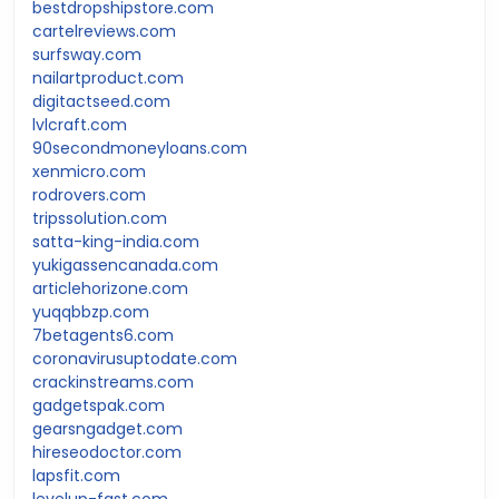
bestdropshipstore.com
cartelreviews.com
surfsway.com
nailartproduct.com
digitactseed.com
lvlcraft.com
90secondmoneyloans.com
xenmicro.com
rodrovers.com
tripssolution.com
satta-king-india.com
yukigassencanada.com
articlehorizone.com
yuqqbbzp.com
7betagents6.com
coronavirusuptodate.com
crackinstreams.com
gadgetspak.com
gearsngadget.com
hireseodoctor.com
lapsfit.com
levelup-fast.com