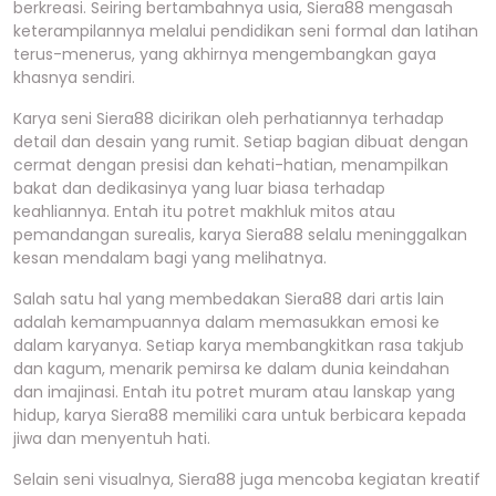
berkreasi. Seiring bertambahnya usia, Siera88 mengasah
keterampilannya melalui pendidikan seni formal dan latihan
terus-menerus, yang akhirnya mengembangkan gaya
khasnya sendiri.
Karya seni Siera88 dicirikan oleh perhatiannya terhadap
detail dan desain yang rumit. Setiap bagian dibuat dengan
cermat dengan presisi dan kehati-hatian, menampilkan
bakat dan dedikasinya yang luar biasa terhadap
keahliannya. Entah itu potret makhluk mitos atau
pemandangan surealis, karya Siera88 selalu meninggalkan
kesan mendalam bagi yang melihatnya.
Salah satu hal yang membedakan Siera88 dari artis lain
adalah kemampuannya dalam memasukkan emosi ke
dalam karyanya. Setiap karya membangkitkan rasa takjub
dan kagum, menarik pemirsa ke dalam dunia keindahan
dan imajinasi. Entah itu potret muram atau lanskap yang
hidup, karya Siera88 memiliki cara untuk berbicara kepada
jiwa dan menyentuh hati.
Selain seni visualnya, Siera88 juga mencoba kegiatan kreatif