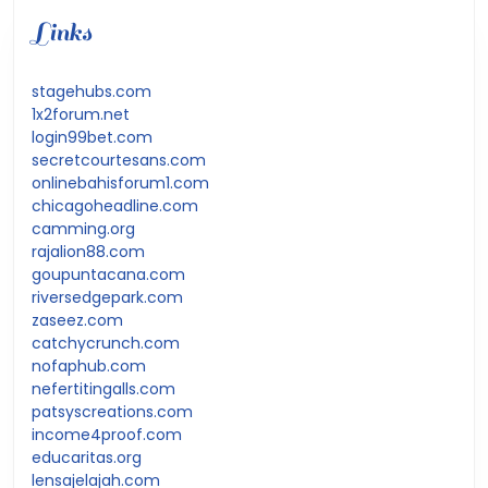
Links
stagehubs.com
1x2forum.net
login99bet.com
secretcourtesans.com
onlinebahisforum1.com
chicagoheadline.com
camming.org
rajalion88.com
goupuntacana.com
riversedgepark.com
zaseez.com
catchycrunch.com
nofaphub.com
nefertitingalls.com
patsyscreations.com
income4proof.com
educaritas.org
lensajelajah.com