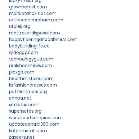
lucky77slot.org
growmefast.com
mahkotahokislot.com
onlinecancerpharm.com
ufalek.org
mattress-disposal.com
happyflooringandcabinets.com
bodybuildinglife.co
qrdoggy.com
technologygud.com
realshocknews.com
pickgb.com
healthmistakes.com
ksfashiondresses.com
patterntrader.org
cnhpa.net
sitalotus.com
supernotes.org
worldsportsempires.com
updatecentral360.com
katamastah.com
zqscore.net