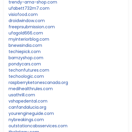
trendy-ama-shop.com
ufabett732m7.com
visiofood.com
droidwindow.com
freeprsubmission.com
ufagold666.com
myinteriorblog.com
bnewsindia.com
techiepick.com
bamzyshop.com
pondycars.com
techonfutures.com
techoologic.com
raspberryketonescanada.org
medihealthrules.com
usathrill.com
vshapedental.com
canfandalucia.org
yourengineguide.com
nybreakings.com
outstationcabsservices.com
thekrtagy.com