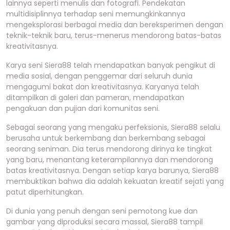
lainnya seperti menulis dan fotografi. Pendekatan
multidisiplinnya terhadap seni memungkinkannya
mengeksplorasi berbagai media dan bereksperimen dengan
teknik-teknik baru, terus-menerus mendorong batas-batas
kreativitasnya.
Karya seni Siera88 telah mendapatkan banyak pengikut di
media sosial, dengan penggemar dari seluruh dunia
mengagumi bakat dan kreativitasnya. Karyanya telah
ditampilkan di galeri dan pameran, mendapatkan
pengakuan dan pujian dari komunitas seni.
Sebagai seorang yang mengaku perfeksionis, Siera88 selalu
berusaha untuk berkembang dan berkembang sebagai
seorang seniman. Dia terus mendorong dirinya ke tingkat
yang baru, menantang keterampilannya dan mendorong
batas kreativitasnya. Dengan setiap karya barunya, Siera88
membuktikan bahwa dia adalah kekuatan kreatif sejati yang
patut diperhitungkan.
Di dunia yang penuh dengan seni pemotong kue dan
gambar yang diproduksi secara massal, Siera88 tampil