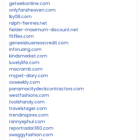
getwebonline.com
onlyfansheaven.com
lky08.com
ralph-fiennes.net
fielder-maximum-discount.net
fitfllex.com
genesisbusinesscredit.com
inforuang.com
kindsmarket.com
luvelylife.com
macramb.com
mypet-diary.com
oxweekly.com
panamacitydeckcontractors.com
westfashions.com
toolshandy.com
travelstager.com
trendinspires.com
rannyephul.com
reportradar360.com
swaggyfashion.com