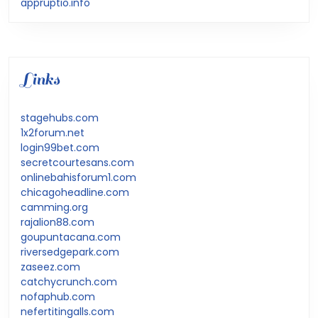
appruptio.info
Links
stagehubs.com
1x2forum.net
login99bet.com
secretcourtesans.com
onlinebahisforum1.com
chicagoheadline.com
camming.org
rajalion88.com
goupuntacana.com
riversedgepark.com
zaseez.com
catchycrunch.com
nofaphub.com
nefertitingalls.com