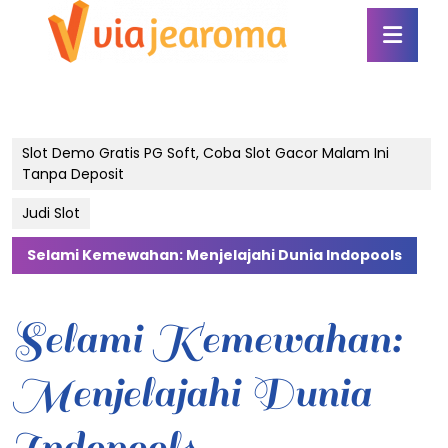
Skip
Ope
to
Butt
content
Skip
to
content
Slot Demo Gratis PG Soft, Coba Slot Gacor Malam Ini
Tanpa Deposit
Judi Slot
Selami Kemewahan: Menjelajahi Dunia Indopools
Selami Kemewahan:
Menjelajahi Dunia
Indopools