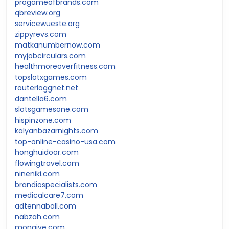
progameofbrands.com
qbreview.org
servicewueste.org
zippyrevs.com
matkanumbernow.com
myjobcirculars.com
healthmoreoverfitness.com
topslotxgames.com
routerloggnet.net
dantella6.com
slotsgamesone.com
hispinzone.com
kalyanbazarnights.com
top-online-casino-usa.com
honghuidoor.com
flowingtravel.com
nineniki.com
brandiospecialists.com
medicalcare7.com
adtennaball.com
nabzah.com
mongive.com