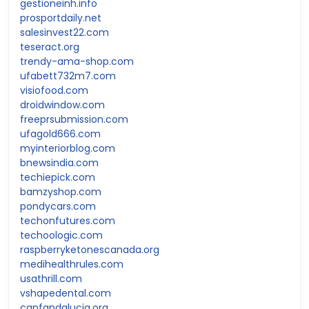
gestioneinh.info
prosportdaily.net
salesinvest22.com
teseract.org
trendy-ama-shop.com
ufabett732m7.com
visiofood.com
droidwindow.com
freeprsubmission.com
ufagold666.com
myinteriorblog.com
bnewsindia.com
techiepick.com
bamzyshop.com
pondycars.com
techonfutures.com
techoologic.com
raspberryketonescanada.org
medihealthrules.com
usathrill.com
vshapedental.com
canfandalucia.org