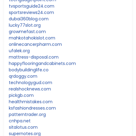
tvsportsguide24.com
sportsreviews24.com
dubai360blog.com
lucky77slot.org
growmefast.com
mahkotahokislot.com
onlinecancerpharm.com
ufalek.org
mattress-disposal.com
happyflooringandcabinets.com
bodybuildinglife.co
qrdoggy.com
technologygud.com
realshocknews.com
pickgb.com
healthmistakes.com
ksfashiondresses.com
patterntrader.org
cnhpa.net
sitalotus.com
supernotes.org