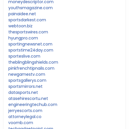
moneydescriptor.com
youthsmagazine.com
painaidee.net
sportsdarkest.com
webtoon.biz
thesportswires.com
hyungpro.com
sportingnewsnet.com
sportstime24day.com
sporteslive.com
theblingblingshields.com
pinkfrenchtipnails.com
newgamestv.com
sportsgallerys.com
sportsmirrors.net
datasports.net
atasehirescortu.net
engineeringtechub.com
jerryescorts.com
attorneylegal.co
voomb.com
techgadgetpoint.com