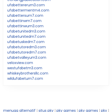
ufabettererum3.com
ufabettermentm4.com
ufabettersum7.com
ufabettinwm7.com
ufabettinwum3.com
ufabetunitedm3.com
ufabetunitedm7.com
ufabetuskedm7.com
ufabetutoredm3.com
ufabetutoredm7.com
ufabetvalleyum3.com
veloxview.com
westufabetm3.com
whiskeybrothersllc.com
wildufabetum7.com
menuqq alternatif
|
situs pkv
|
pkv games
|
pkv games
|
pkv
|