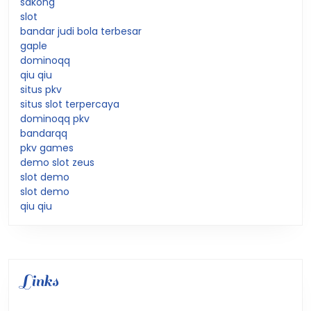
sakong
slot
bandar judi bola terbesar
gaple
dominoqq
qiu qiu
situs pkv
situs slot terpercaya
dominoqq pkv
bandarqq
pkv games
demo slot zeus
slot demo
slot demo
qiu qiu
Links