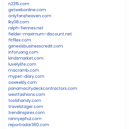
n2315.com
getwebonline.com
onlyfansheaven.com
lky08.com
ralph-fiennes.net
fielder-maximum-discount.net
fitfllex.com
genesisbusinesscredit.com
inforuang.com
kindsmarket.com
luvelylife.com
macramb.com
mypet-diary.com
oxweekly.com
panamacitydeckcontractors.com
westfashions.com
toolshandy.com
travelstager.com
trendinspires.com
rannyephul.com
reportradar360.com