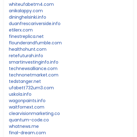
whiteufabetm4.com
anikalappy.com
dininghelsinki.info
duanfrescariverside.info
etilerx.com
finestreplica.net
flounderandfumble.com
healthohunt.com
retefuturah.info
smartinvestinginfo.info
technewsalliance.com
technonetmarket.com
tedstanger.net
ufabett732um3.com
uskola.info
wagonpaints.info
waitfornext.com
clearvisionmarketing.co
quantum-code.co
whatnews.me
final-dream.com