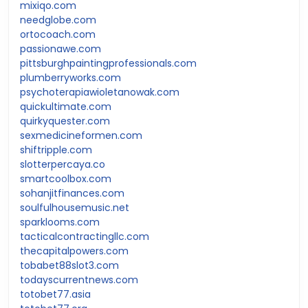
mixiqo.com
needglobe.com
ortocoach.com
passionawe.com
pittsburghpaintingprofessionals.com
plumberryworks.com
psychoterapiawioletanowak.com
quickultimate.com
quirkyquester.com
sexmedicineformen.com
shiftripple.com
slotterpercaya.co
smartcoolbox.com
sohanjitfinances.com
soulfulhousemusic.net
sparklooms.com
tacticalcontractingllc.com
thecapitalpowers.com
tobabet88slot3.com
todayscurrentnews.com
totobet77.asia