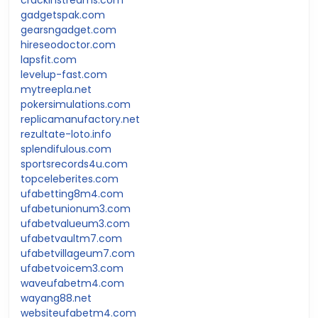
gadgetspak.com
gearsngadget.com
hireseodoctor.com
lapsfit.com
levelup-fast.com
mytreepla.net
pokersimulations.com
replicamanufactory.net
rezultate-loto.info
splendifulous.com
sportsrecords4u.com
topceleberites.com
ufabetting8m4.com
ufabetunionum3.com
ufabetvalueum3.com
ufabetvaultm7.com
ufabetvillageum7.com
ufabetvoicem3.com
waveufabetm4.com
wayang88.net
websiteufabetm4.com