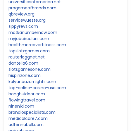
universitiesofamerica.net
progameofbrands.com
qbreview.org
servicewueste.org
zippyrevs.com
matkanumbernow.com
myjobcirculars.com
healthmoreoverfitness.com
topslotxgames.com
routerloggnet.net
dantella6.com
slotsgamesone.com
hispinzone.com
kalyanbazarnights.com
top-online-casino-usa.com
honghuidoor.com
flowingtravel.com
nineniki.com
brandiospecialists.com
medicalcare7.com
adtennaball.com
nabzah.com