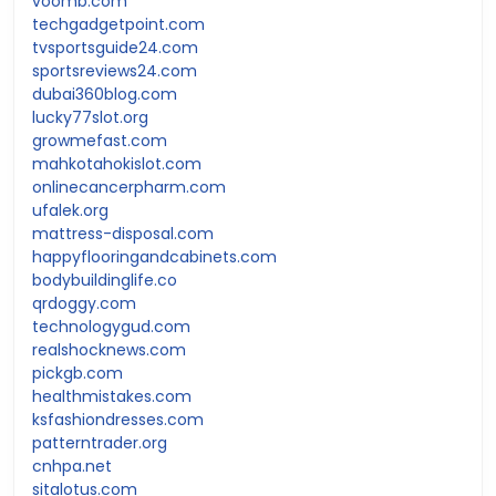
voomb.com
techgadgetpoint.com
tvsportsguide24.com
sportsreviews24.com
dubai360blog.com
lucky77slot.org
growmefast.com
mahkotahokislot.com
onlinecancerpharm.com
ufalek.org
mattress-disposal.com
happyflooringandcabinets.com
bodybuildinglife.co
qrdoggy.com
technologygud.com
realshocknews.com
pickgb.com
healthmistakes.com
ksfashiondresses.com
patterntrader.org
cnhpa.net
sitalotus.com