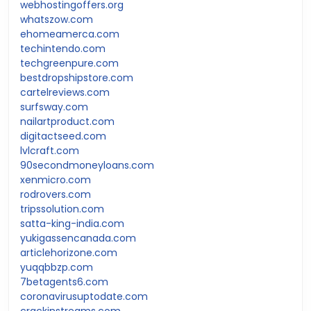
webhostingoffers.org
whatszow.com
ehomeamerca.com
techintendo.com
techgreenpure.com
bestdropshipstore.com
cartelreviews.com
surfsway.com
nailartproduct.com
digitactseed.com
lvlcraft.com
90secondmoneyloans.com
xenmicro.com
rodrovers.com
tripssolution.com
satta-king-india.com
yukigassencanada.com
articlehorizone.com
yuqqbbzp.com
7betagents6.com
coronavirusuptodate.com
crackinstreams.com