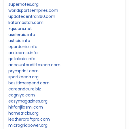
supernotes.org
worldsportsempires.com
updatecentral360.com
katamastah.com
zqscore.net
aseleraio.info
asticio.info
egardenio.info
arxteamio.info
getalexio.info
accountaudittaxcon.com
prymprint.com
sportkeeda.org
besttimespend.com
careandcure.biz
cogniyo.com
easymagazines.org
hirfanjilasmi.com
hometricks.org
leathercraftpro.com
microgridpower.org