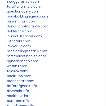
swaggyfashion.com
taraftariumtv10.com
questionquery.com
bodybuildinglegend.com
brilliant-nails.com
dandr-photography.com
dokteroce.com
journal-francais.com
justintv10.com
lawyerule.com
mediamingleseaco.com
mtsmarketingblog.com
nghekiemtien.com
wasirku.com
tejas24.com
poolturbo.com
prachestait.com
artforafghans.info
airvendio.info
healthexe.info
puretecx.info
tecadvance.info