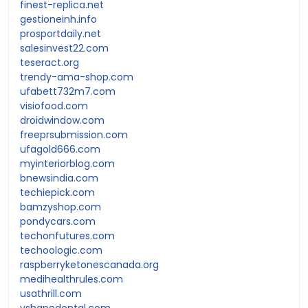
finest-replica.net
gestioneinh.info
prosportdaily.net
salesinvest22.com
teseract.org
trendy-ama-shop.com
ufabett732m7.com
visiofood.com
droidwindow.com
freeprsubmission.com
ufagold666.com
myinteriorblog.com
bnewsindia.com
techiepick.com
bamzyshop.com
pondycars.com
techonfutures.com
techoologic.com
raspberryketonescanada.org
medihealthrules.com
usathrill.com
vshapedental.com