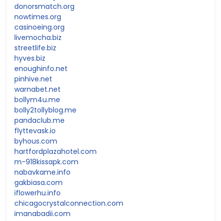
donorsmatch.org
nowtimes.org
casinoeing.org
livemocha.biz
streetlife.biz
hyves.biz
enoughinfo.net
pinhive.net
warnabet.net
bollym4u.me
bolly2tollyblog.me
pandaclub.me
flyttevask.io
byhous.com
hartfordplazahotel.com
m-918kissapk.com
nabavkame.info
gakbiasa.com
iflowerhu.info
chicagocrystalconnection.com
imanabadii.com