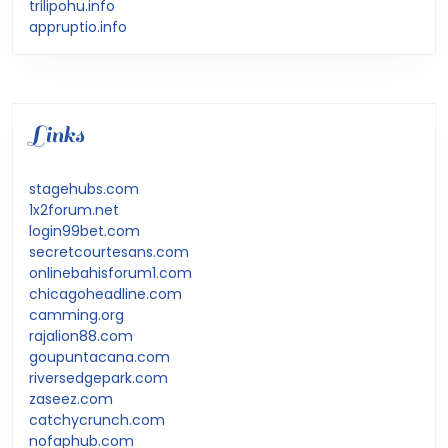
trilipohu.info
appruptio.info
Links
stagehubs.com
1x2forum.net
login99bet.com
secretcourtesans.com
onlinebahisforum1.com
chicagoheadline.com
camming.org
rajalion88.com
goupuntacana.com
riversedgepark.com
zaseez.com
catchycrunch.com
nofaphub.com