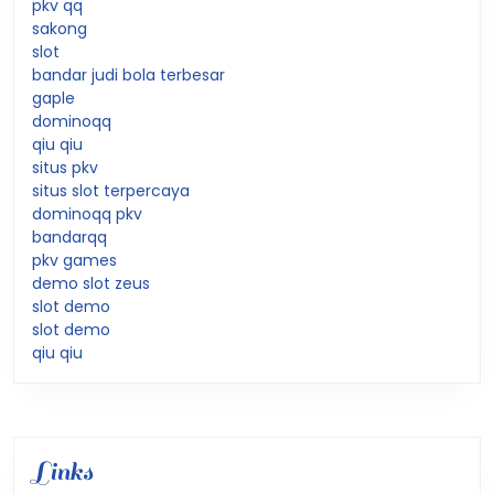
pkv qq
sakong
slot
bandar judi bola terbesar
gaple
dominoqq
qiu qiu
situs pkv
situs slot terpercaya
dominoqq pkv
bandarqq
pkv games
demo slot zeus
slot demo
slot demo
qiu qiu
Links