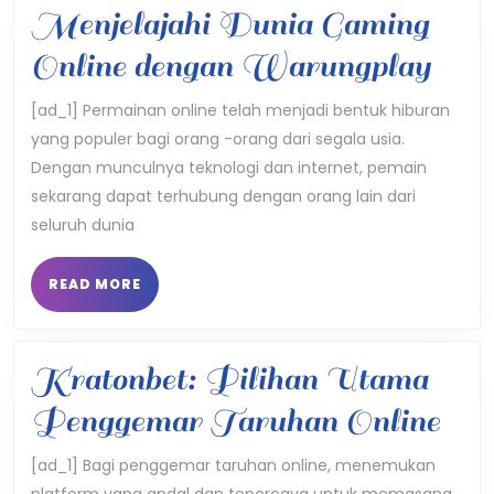
Menjelajahi Dunia Gaming
Menj
Online dengan Warungplay
Dun
[ad_1] Permainan online telah menjadi bentuk hiburan
yang populer bagi orang -orang dari segala usia.
Gam
Dengan munculnya teknologi dan internet, pemain
Onli
sekarang dapat terhubung dengan orang lain dari
den
seluruh dunia
War
READ
READ MORE
MORE
Kratonbet: Pilihan Utama
Kra
Penggemar Taruhan Online
Pil
[ad_1] Bagi penggemar taruhan online, menemukan
platform yang andal dan tepercaya untuk memasang