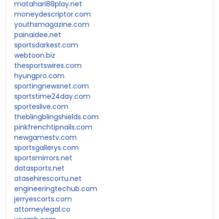
matahari88play.net
moneydescriptor.com
youthsmagazine.com
painaidee.net
sportsdarkest.com
webtoon.biz
thesportswires.com
hyungpro.com
sportingnewsnet.com
sportstime24day.com
sporteslive.com
theblingblingshields.com
pinkfrenchtipnails.com
newgamestv.com
sportsgallerys.com
sportsmirrors.net
datasports.net
atasehirescortu.net
engineeringtechub.com
jerryescorts.com
attorneylegal.co