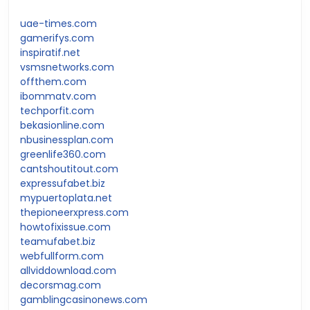
uae-times.com
gamerifys.com
inspiratif.net
vsmsnetworks.com
offthem.com
ibommatv.com
techporfit.com
bekasionline.com
nbusinessplan.com
greenlife360.com
cantshoutitout.com
expressufabet.biz
mypuertoplata.net
thepioneerxpress.com
howtofixissue.com
teamufabet.biz
webfullform.com
allviddownload.com
decorsmag.com
gamblingcasinonews.com