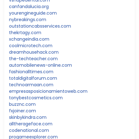
canfandalucia.org
yourengineguide.com
nybreakings.com
outstationcabsservices.com
thekrtagy.com
xchangeindia.com
coolmicrotech.com
dreamhousehack.com
the-techteacher.com
automobilenews-online.com
fashionalltimes.com
totaldigitalforum.com
technoarmaan.com
empresasposicionamientoweb.com
tonybestcosmetics.com
buzznc.com
fxjoiner.com
skinbykindra.com
alltherageface.com
codenational.com
progameexplorer.com