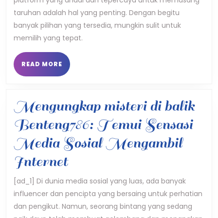
Ut
taruhan adalah hal yang penting. Dengan begitu
Pe
banyak pilihan yang tersedia, mungkin sulit untuk
Tar
memilih yang tepat.
Onl
READ
READ MORE
MORE
Mengungkap misteri di balik
Benteng786: Temui Sensasi
Media Sosial Mengambil
Mengungkap
Internet
misteri
[ad_1] Di dunia media sosial yang luas, ada banyak
influencer dan pencipta yang bersaing untuk perhatian
di
dan pengikut. Namun, seorang bintang yang sedang
balik