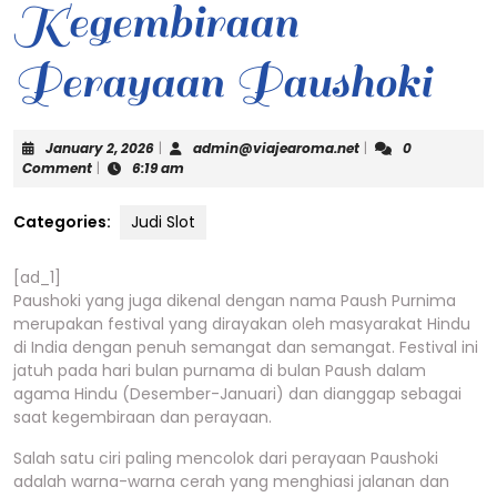
Kegembiraan
Perayaan Paushoki
January
admin@viajearoma
January 2, 2026
|
admin@viajearoma.net
|
0
2,
Comment
|
6:19 am
2026
Categories:
Judi Slot
[ad_1]
Paushoki yang juga dikenal dengan nama Paush Purnima
merupakan festival yang dirayakan oleh masyarakat Hindu
di India dengan penuh semangat dan semangat. Festival ini
jatuh pada hari bulan purnama di bulan Paush dalam
agama Hindu (Desember-Januari) dan dianggap sebagai
saat kegembiraan dan perayaan.
Salah satu ciri paling mencolok dari perayaan Paushoki
adalah warna-warna cerah yang menghiasi jalanan dan