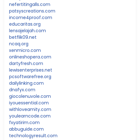
nefertitingalls.com
patsyscreations.com
income4proof.com
educaritas.org
lensajelajah.com
betflik09.net
ncaq.org
xenmicro.com
onlineshopera.com
dartyfresh.com
lewisenterprises.net
pcsoftwarefree.org
dailylinking.com
dnafyx.com
giocolenuvole.com
iyouessential.com
withloveamity.com
youlearncode.com
fxyatirim.com
abbuguide.com
technologyresult.com