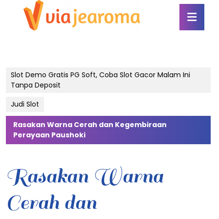
Skip
Ope
to
Butt
content
Skip
to
content
Slot Demo Gratis PG Soft, Coba Slot Gacor Malam Ini
Tanpa Deposit
Judi Slot
Rasakan Warna Cerah dan Kegembiraan
Perayaan Paushoki
Rasakan Warna
Cerah dan