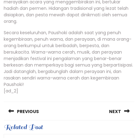
merayakan acara yang menggembirakan ini, bertukar
hadiah dan permen. Hidangan tradisional yang lezat telah
disiapkan, dan pesta mewah dapat dinikmati oleh semua
orang.
Secara keseluruhan, Paushoki adalah saat yang penuh
kegembiraan, penuh warna, dan perayaan, di mana orang-
orang berkumpul untuk beribadah, berpesta, dan
bersukacita. Warna-warna cerah, musik, dan perayaan
menjadikan festival ini pengalaman yang benar-benar
berkesan dan memperkaya bagi semua yang berpartisipasi.
Jadi datanglah, bergabunglah dalam perayaan ini, dan
rasakan sendiri warna-warna cerah dan kegembiraan
Paushoki!
[ad_2]
Post
PREVIOUS
NEXT
navigation
Previous
Related Post
Next
post:
post: