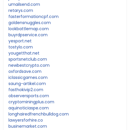
umailsend.com
retarys.com
fasterformationcpf.com
goldensnuggles.com
lookbattlemap.com
buyrdpservice.com
yesport.net
tostylo.com
yougetthat.net
sportsnetclub.com
newbestcrypto.com
oxfordsave.com
iclassicgames.com
saung-artikel.com
fasthokivip2.com
observersports.com
cryptominingplus.com
aquinoticiaspe.com
longhairedfrenchbulldog.com
lawyersforhire.co
businemarket.com