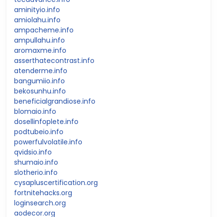
aminityio.info
amiolahu.info
ampacheme.info
ampullahu.info
aromaxme.info
asserthatecontrast.info
atenderme.info
bangumiio.info
bekosunhu.info
beneficialgrandiose.info
blomaio.info
dosellinfoplete.info
podtubeio.info
powerfulvolatile.info
qvidsio.info
shumaio.info
slotherio.info
cysapluscertification.org
fortnitehacks.org
loginsearch.org
aodecor.org