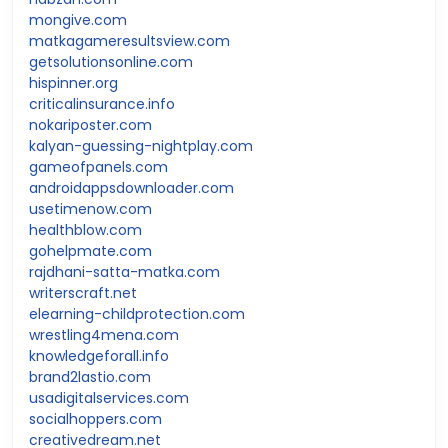
mongive.com
matkagameresultsview.com
getsolutionsonline.com
hispinner.org
criticalinsurance.info
nokariposter.com
kalyan-guessing-nightplay.com
gameofpanels.com
androidappsdownloader.com
usetimenow.com
healthblow.com
gohelpmate.com
rajdhani-satta-matka.com
writerscraft.net
elearning-childprotection.com
wrestling4mena.com
knowledgeforall.info
brand2lastio.com
usadigitalservices.com
socialhoppers.com
creativedream.net