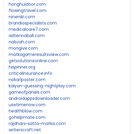
honghuidoor.com
flowingtravel.com
nineniki.com
brandiospecialists.com
medicalcare7.com
adtennaball.com
nabzah.com
mongive.com
matkagameresultsview.com
getsolutionsonline.com
hispinner.org
criticalinsurance.info
nokariposter.com
kalyan-guessing-nightplay.com
gameofpanels.com
androidappsdownloader.com
usetimenow.com
healthblow.com
gohelpmate.com
rajdhani-satta-matka.com
writerscraft.net