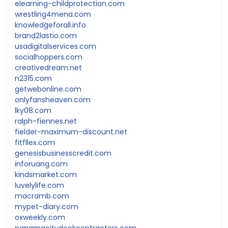
elearning-childprotection.com
wrestling4mena.com
knowledgeforall.info
brand2lastio.com
usadigitalservices.com
socialhoppers.com
creativedream.net
n2315.com
getwebonline.com
onlyfansheaven.com
lky08.com
ralph-fiennes.net
fielder-maximum-discount.net
fitfllex.com
genesisbusinesscredit.com
inforuang.com
kindsmarket.com
luvelylife.com
macramb.com
mypet-diary.com
oxweekly.com
panamacitydeckcontractors.com