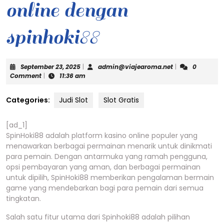
online dengan
spinhoki88
September
admin@viajear
September 23, 2025
|
admin@viajearoma.net
|
0
23,
Comment
|
11:36 am
2025
Categories:
Judi Slot
Slot Gratis
[ad_1]
SpinHoki88 adalah platform kasino online populer yang
menawarkan berbagai permainan menarik untuk dinikmati
para pemain. Dengan antarmuka yang ramah pengguna,
opsi pembayaran yang aman, dan berbagai permainan
untuk dipilih, SpinHoki88 memberikan pengalaman bermain
game yang mendebarkan bagi para pemain dari semua
tingkatan.
Salah satu fitur utama dari Spinhoki88 adalah pilihan