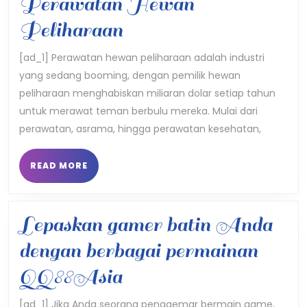
Perawatan Hewan
Mengapa
Peliharaan
PPSNUSA
[ad_1] Perawatan hewan peliharaan adalah industri
yang sedang booming, dengan pemilik hewan
Merevolusi
peliharaan menghabiskan miliaran dolar setiap tahun
Industri
untuk merawat teman berbulu mereka. Mulai dari
Perawatan
perawatan, asrama, hingga perawatan kesehatan,
Hewan
READ
READ MORE
MORE
Peliharaan
Lepaskan gamer batin Anda
dengan berbagai permainan
Lepaskan
QQ88Asia
gamer
[ad_1] Jika Anda seorang penggemar bermain game,