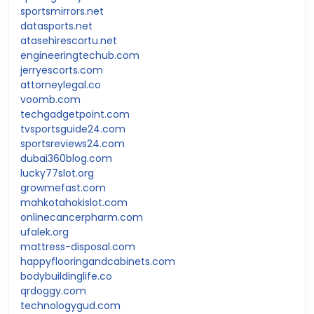
sportsmirrors.net
datasports.net
atasehirescortu.net
engineeringtechub.com
jerryescorts.com
attorneylegal.co
voomb.com
techgadgetpoint.com
tvsportsguide24.com
sportsreviews24.com
dubai360blog.com
lucky77slot.org
growmefast.com
mahkotahokislot.com
onlinecancerpharm.com
ufalek.org
mattress-disposal.com
happyflooringandcabinets.com
bodybuildinglife.co
qrdoggy.com
technologygud.com