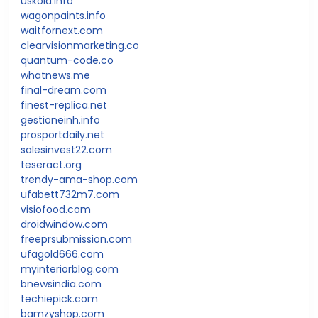
uskola.info
wagonpaints.info
waitfornext.com
clearvisionmarketing.co
quantum-code.co
whatnews.me
final-dream.com
finest-replica.net
gestioneinh.info
prosportdaily.net
salesinvest22.com
teseract.org
trendy-ama-shop.com
ufabett732m7.com
visiofood.com
droidwindow.com
freeprsubmission.com
ufagold666.com
myinteriorblog.com
bnewsindia.com
techiepick.com
bamzyshop.com