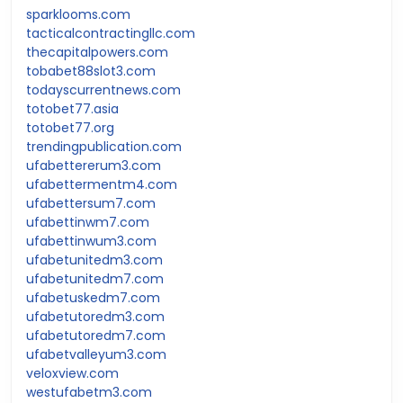
sparklooms.com
tacticalcontractingllc.com
thecapitalpowers.com
tobabet88slot3.com
todayscurrentnews.com
totobet77.asia
totobet77.org
trendingpublication.com
ufabettererum3.com
ufabettermentm4.com
ufabettersum7.com
ufabettinwm7.com
ufabettinwum3.com
ufabetunitedm3.com
ufabetunitedm7.com
ufabetuskedm7.com
ufabetutoredm3.com
ufabetutoredm7.com
ufabetvalleyum3.com
veloxview.com
westufabetm3.com