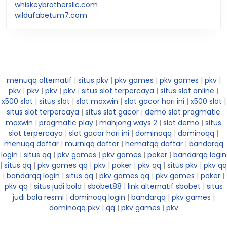
whiskeybrothersllc.com
wildufabetum7.com
menuqq alternatif
|
situs pkv
|
pkv games
|
pkv games
|
pkv
|
pkv
|
pkv
|
pkv
|
pkv
|
situs slot terpercaya
|
situs slot online
|
x500 slot
|
situs slot
|
slot maxwin
|
slot gacor hari ini
|
x500 slot
|
situs slot terpercaya
|
situs slot gacor
|
demo slot pragmatic
maxwin
|
pragmatic play
|
mahjong ways 2
|
slot demo
|
situs
slot terpercaya
|
slot gacor hari ini
|
dominoqq
|
dominoqq
|
menuqq daftar
|
murniqq daftar
|
hematqq daftar
|
bandarqq
login
|
situs qq
|
pkv games
|
pkv games
|
poker
|
bandarqq login
|
situs qq
|
pkv games qq
|
pkv
|
poker
|
pkv qq
|
situs pkv
|
pkv qq
|
bandarqq login
|
situs qq
|
pkv games qq
|
pkv games
|
poker
|
pkv qq
|
situs judi bola
|
sbobet88
|
link alternatif sbobet
|
situs
judi bola resmi
|
dominoqq login
|
bandarqq
|
pkv games
|
dominoqq pkv
|
qq
|
pkv games
|
pkv