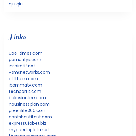
qiu qiu
Links
uae-times.com
gamerifys.com
inspiratif.net
vsmsnetworks.com
offthem.com
ibommatv.com
techporfit.com
bekasionline.com
nbusinessplan.com
greenlife360.com
cantshoutitout.com
expressufabet.biz
mypuertoplata.net
thepioneerxpress.com