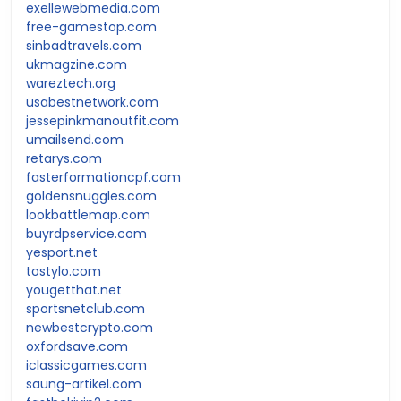
exellewebmedia.com
free-gamestop.com
sinbadtravels.com
ukmagzine.com
wareztech.org
usabestnetwork.com
jessepinkmanoutfit.com
umailsend.com
retarys.com
fasterformationcpf.com
goldensnuggles.com
lookbattlemap.com
buyrdpservice.com
yesport.net
tostylo.com
yougetthat.net
sportsnetclub.com
newbestcrypto.com
oxfordsave.com
iclassicgames.com
saung-artikel.com