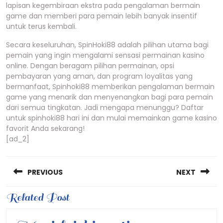
lapisan kegembiraan ekstra pada pengalaman bermain
game dan memberi para pemain lebih banyak insentif
untuk terus kembali.
Secara keseluruhan, SpinHoki88 adalah pilihan utama bagi
pemain yang ingin mengalami sensasi permainan kasino
online. Dengan beragam pilihan permainan, opsi
pembayaran yang aman, dan program loyalitas yang
bermanfaat, Spinhoki88 memberikan pengalaman bermain
game yang menarik dan menyenangkan bagi para pemain
dari semua tingkatan. Jadi mengapa menunggu? Daftar
untuk spinhoki88 hari ini dan mulai memainkan game kasino
favorit Anda sekarang!
[ad_2]
Post
PREVIOUS
NEXT
navigation
Previous
Related Post
Next
post:
post: