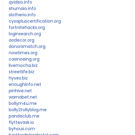
qvidsio.info
shumaio.info
slotherio.info
cysapluscertification.org
fortnitehacks.org
loginsearch.org
aodecor.org
donorsmatch.org
nowtimes.org
casinoeing.org
livemocha.biz
streetlife.biz
hyves.biz
enoughinfo.net
pinhive.net
warnabet.net
bollym4u.me
bolly2tollyblog.me
pandaclub.me
flyttevask.io
byhous.com
hartfordplazahotel.com